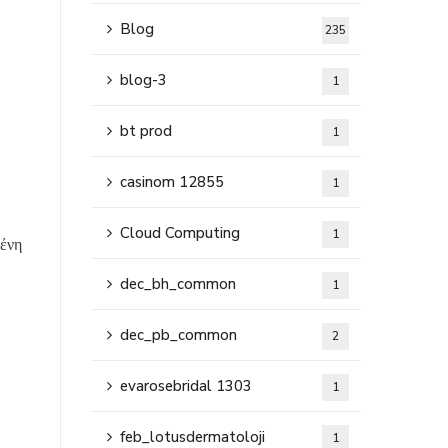
Blog
235
blog-3
1
bt prod
1
casinom 12855
1
Cloud Computing
1
μένη
dec_bh_common
1
dec_pb_common
2
evarosebridal 1303
1
feb_lotusdermatoloji
1