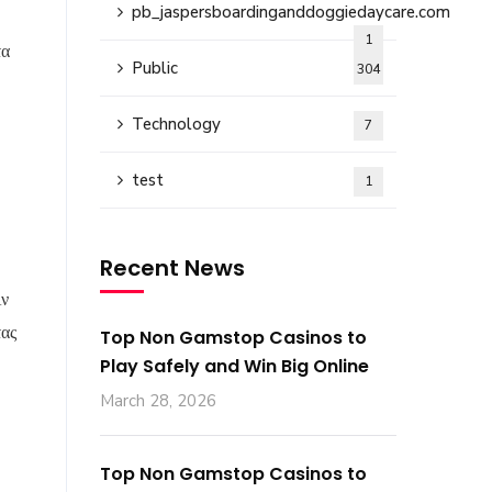
pb_jaspersboardinganddoggiedaycare.com
1
τα
Public
304
Technology
7
test
1
Recent News
Αν
τας
Top Non Gamstop Casinos to
Play Safely and Win Big Online
March 28, 2026
Top Non Gamstop Casinos to