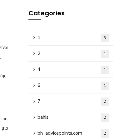
Categories
1
3
ίναι
2
1
ς
4
1
σης.
6
1
7
2
bahis
2
 πιο
 μια
bh_advicepoints.com
2