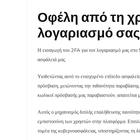
Οφέλη από τη χρ
λογαριασμό σας
Η εισαγωγή του 2FA για τον λογαριασμό μας στο 
ασφάλειά μας.
Υιοθετώντας αυτό το ενισχυμένο επίπεδο ασφαλεία
πρόσβαση, μειώνοντας την πιθανότητα παραβίασης 
κωδικοί πρόσβασής μας παραβιαστούν, απαιτείται 
Αυτός ο μηχανισμός διπλής επαλήθευσης ταυτότητα
εμπιστοσύνη των χρηστών στην πλατφόρμα. Επιπλέο
τομέα της κυβερνοασφάλειας, υποστηρίζοντας τη 