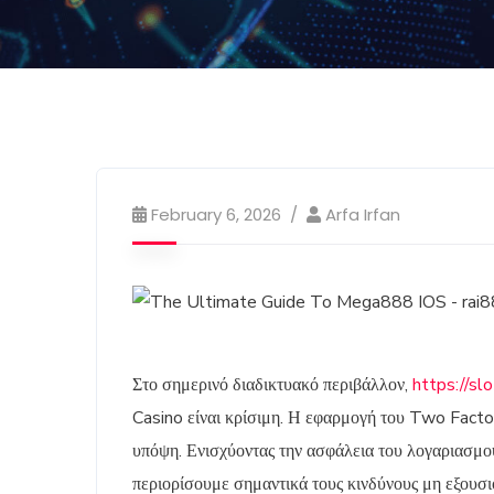
February 6, 2026
Arfa Irfan
Στο σημερινό διαδικτυακό περιβάλλον,
https://sl
Casino είναι κρίσιμη. Η εφαρμογή του Two Facto
υπόψη. Ενισχύοντας την ασφάλεια του λογαριασμο
περιορίσουμε σημαντικά τους κινδύνους μη εξου