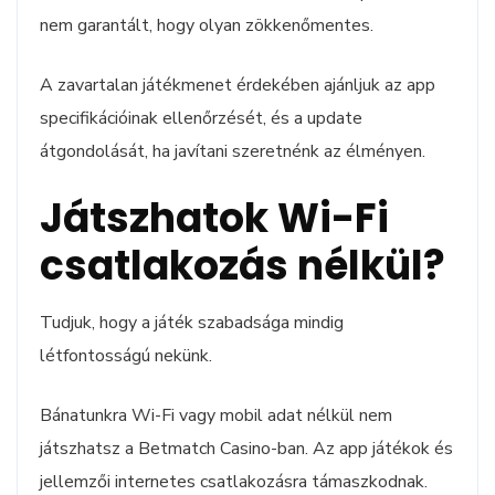
nem garantált, hogy olyan zökkenőmentes.
A zavartalan játékmenet érdekében ajánljuk az app
specifikációinak ellenőrzését, és a update
átgondolását, ha javítani szeretnénk az élményen.
Játszhatok Wi-Fi
csatlakozás nélkül?
Tudjuk, hogy a játék szabadsága mindig
létfontosságú nekünk.
Bánatunkra Wi-Fi vagy mobil adat nélkül nem
játszhatsz a Betmatch Casino-ban. Az app játékok és
jellemzői internetes csatlakozásra támaszkodnak.