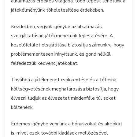
alkalmazás érdekes világába, több lépést tehetünk a
játékélményünk tökéletesítése érdekében.
Kezdetben, vegyük igénybe az alkalmazás
szolgáltatásait játékmenetünk fejlesztésére. A
kezelőfelület elsajátítása biztosítja számunkra, hogy
problémamentesen irányítsunk, és gond nélkül
felfedezzük kedvenc játékokat.
Továbbá a játékmenet csökkentése és a tétjeink
költségvetésének meghatározása biztosítja, hogy
élvezni tudjuk az élvezetet mindenféle túl sokat
költenénk.
Érdemes igénybe vennünk a bónuszokat és akciókat
is, mivel ezek további kiadások mellőzésével