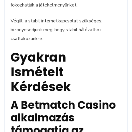
fokozhatják a játékélményünket.
Végül, a stabil internetkapcsolat szükséges;
bizonyosodjunk meg, hogy stabil hálózathoz
csatlakozunk-e.
Gyakran
Ismételt
Kérdések
A Betmatch Casino
alkalmazás
támogatja az