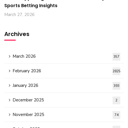
Sports Betting Insights
March 27, 2026
Archives
March 2026
357
February 2026
2825
January 2026
393
December 2025
2
November 2025
74