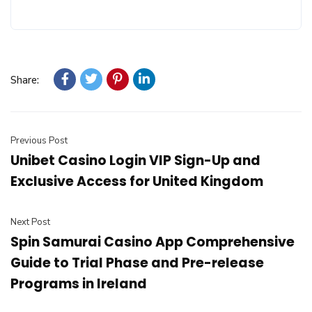
Share:
Previous Post
Unibet Casino Login VIP Sign-Up and
Exclusive Access for United Kingdom
Next Post
Spin Samurai Casino App Comprehensive
Guide to Trial Phase and Pre-release
Programs in Ireland