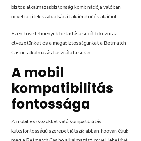
biztos alkalmazásbiztonság kombinációja valóban
növeli a játék szabadságát akármikor és akárhol.
Ezen követelmények betartása segít fokozni az
élvezetünket és a magabiztosságunkat a Betmatch
Casino alkalmazás használata során.
A mobil
kompatibilitás
fontossága
A mobil eszközökkel való kompatibilitás
kulcsfontosságú szerepet játszik abban, hogyan éljük
meg a Betmatch Casino alkalmazást, mivel lehetővé