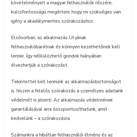
követelményeit a magyar felhasználók részére,
kulcsfontosságú megérteni, hogy mi szükséges van
igény a akadálymentes szórakozáshoz.
Elsősorban, az alkalmazás UI-jának
felhasználóbarátnak és könnyen kezelhetőnek kell
lennie. Így nélkülözhető gondok hiányában
élvezhetjük a szórakozást.
Tekintettel kell lennünk az alkalmazásbiztonságot
is, hiszen a felelős szórakozás a személyes adataink
védelmét is jelenti. Az alkalmazás védelmének
garantálásával arra összpontosíthatunk, amit
kedvelünk – a szórakozásra.
Számunkra a hibátlan felhasználói élmény és az