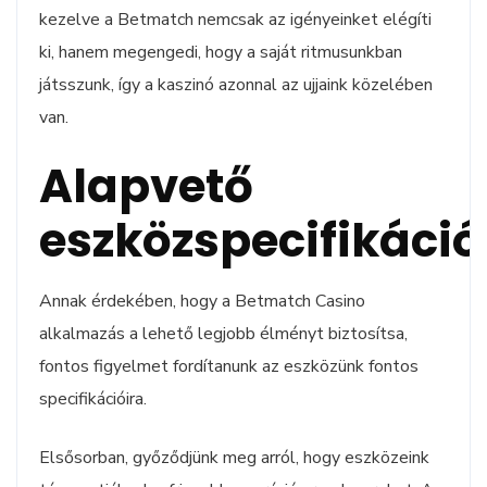
kezelve a Betmatch nemcsak az igényeinket elégíti
ki, hanem megengedi, hogy a saját ritmusunkban
játsszunk, így a kaszinó azonnal az ujjaink közelében
van.
Alapvető
eszközspecifikáció
Annak érdekében, hogy a Betmatch Casino
alkalmazás a lehető legjobb élményt biztosítsa,
fontos figyelmet fordítanunk az eszközünk fontos
specifikációira.
Elsősorban, győződjünk meg arról, hogy eszközeink