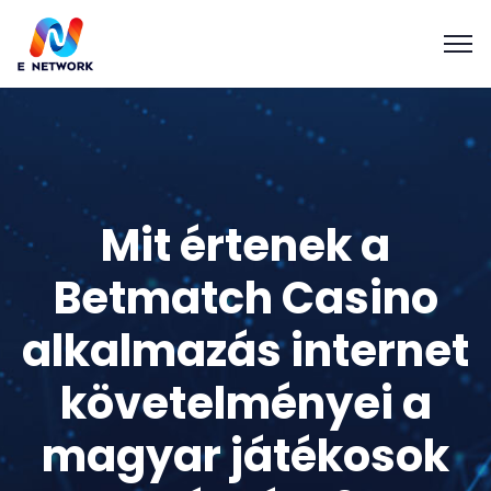
Mit értenek a
Betmatch Casino
alkalmazás internet
követelményei a
magyar játékosok