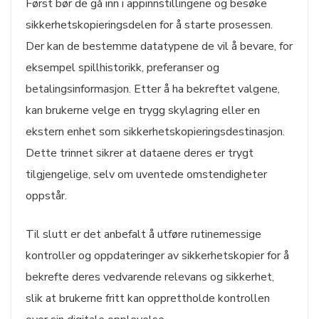
Først bør de gå inn i appinnstillingene og besøke
sikkerhetskopieringsdelen for å starte prosessen.
Der kan de bestemme datatypene de vil å bevare, for
eksempel spillhistorikk, preferanser og
betalingsinformasjon. Etter å ha bekreftet valgene,
kan brukerne velge en trygg skylagring eller en
ekstern enhet som sikkerhetskopieringsdestinasjon.
Dette trinnet sikrer at dataene deres er trygt
tilgjengelige, selv om uventede omstendigheter
oppstår.
Til slutt er det anbefalt å utføre rutinemessige
kontroller og oppdateringer av sikkerhetskopier for å
bekrefte deres vedvarende relevans og sikkerhet,
slik at brukerne fritt kan opprettholde kontrollen