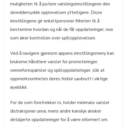
muligheten til å justere varslingsinnstillingene den
skreddersydde opplevelsen ytterligere. Disse
innstillingene gir enkeltpersoner friheten til å
bestemme hvordan og når de får oppdateringer, noe
som øker kontrollen over spillopplevelsen.
Ved å navigere gjennom appens innstillingsmeny kan
brukerne håndtere varsler for promoteringer,
venneforespørsler og spilloppdateringer, slik at
oppmerksomheten deres forblir uavbrutt i viktige
øyeblikk.
For de som foretrekker ro, holder minimale varsler
distraksjoner unna, mens andre kanskje ønsker
detaljerte oppdateringer for å være informert om