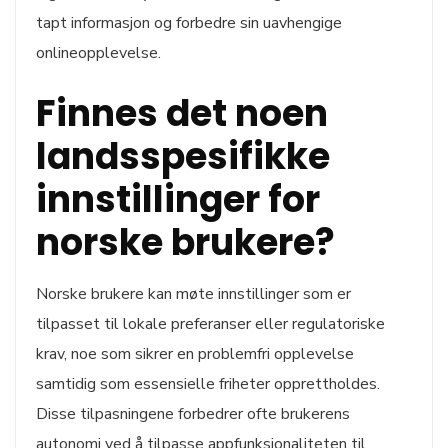
tapt informasjon og forbedre sin uavhengige
onlineopplevelse.
Finnes det noen
landsspesifikke
innstillinger for
norske brukere?
Norske brukere kan møte innstillinger som er
tilpasset til lokale preferanser eller regulatoriske
krav, noe som sikrer en problemfri opplevelse
samtidig som essensielle friheter opprettholdes.
Disse tilpasningene forbedrer ofte brukerens
autonomi ved å tilpasse appfunksjonaliteten til