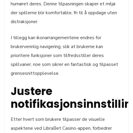
humøret deres. Denne tilpasningen skaper et miljø
der spillerne blir komfortable, fri til å oppdage uten
distraksjoner.
I tillegg kan ikonarrangementene endres for
brukervennlig navigering, slik at brukerne kan
prioritere funksjoner som tilfredsstiller deres
spillvaner, noe som sikrer en fantastisk og tilpasset
grensesnittopplevelse.
Justere
notifikasjonsinnstilli
Etter hvert som brukere tilpasser de visuelle
aspektene ved LibraBet Casino-appen, forbedrer