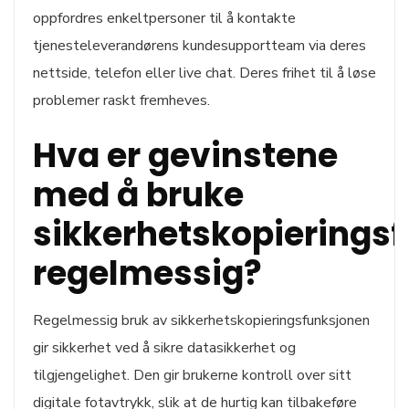
oppfordres enkeltpersoner til å kontakte
tjenesteleverandørens kundesupportteam via deres
nettside, telefon eller live chat. Deres frihet til å løse
problemer raskt fremheves.
Hva er gevinstene
med å bruke
sikkerhetskopierings
regelmessig?
Regelmessig bruk av sikkerhetskopieringsfunksjonen
gir sikkerhet ved å sikre datasikkerhet og
tilgjengelighet. Den gir brukerne kontroll over sitt
digitale fotavtrykk, slik at de hurtig kan tilbakeføre