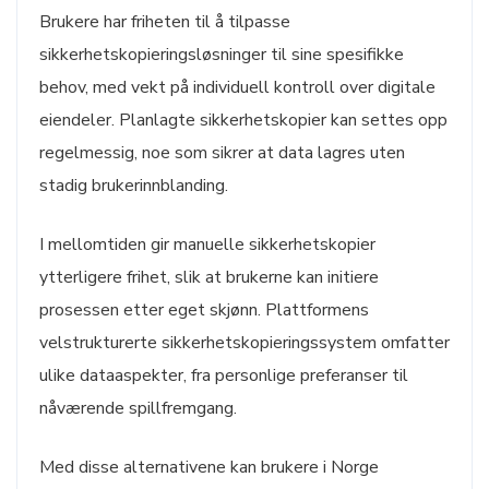
Brukere har friheten til å tilpasse
sikkerhetskopieringsløsninger til sine spesifikke
behov, med vekt på individuell kontroll over digitale
eiendeler. Planlagte sikkerhetskopier kan settes opp
regelmessig, noe som sikrer at data lagres uten
stadig brukerinnblanding.
I mellomtiden gir manuelle sikkerhetskopier
ytterligere frihet, slik at brukerne kan initiere
prosessen etter eget skjønn. Plattformens
velstrukturerte sikkerhetskopieringssystem omfatter
ulike dataaspekter, fra personlige preferanser til
nåværende spillfremgang.
Med disse alternativene kan brukere i Norge