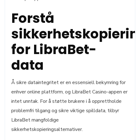
Forstå
sikkerhetskopierin
for LibraBet-
data
Å sikre dataintegritet er en essensiell bekymring for
enhver online plattform, og LibraBet Casino-appen er
intet unntak. For å støtte brukere i å opprettholde
problemfri tilgang og sikre viktige spilldata, tilbyr
LibraBet mangfoldige
sikkerhetskopieringsalternativer.