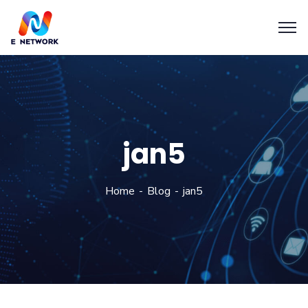
jan5
Home
Blog
jan5