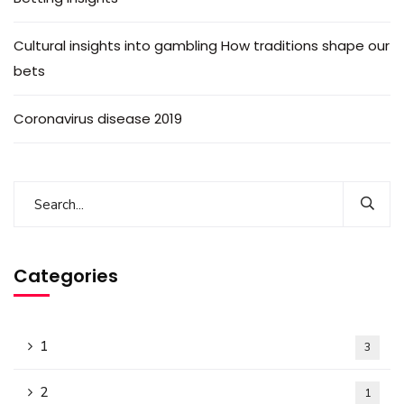
Cultural insights into gambling How traditions shape our
bets
Coronavirus disease 2019
Categories
1
3
2
1