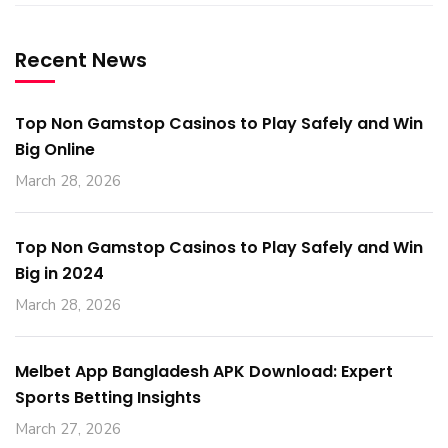
Recent News
Top Non Gamstop Casinos to Play Safely and Win
Big Online
March 28, 2026
Top Non Gamstop Casinos to Play Safely and Win
Big in 2024
March 28, 2026
Melbet App Bangladesh APK Download: Expert
Sports Betting Insights
March 27, 2026