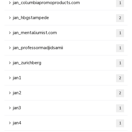
jan_columbiapromoproducts.com
1
jan_hbgstampede
2
jan_mentaliumist.com
1
jan_professormadjidsamii
1
jan_zurichberg
1
jan1
2
jan2
2
jan3
1
jan4
1