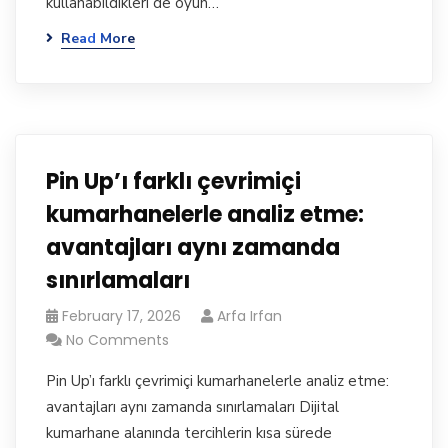
kullanabildikleri de oyun…
Read More
Pin Up’ı farklı çevrimiçi
kumarhanelerle analiz etme:
avantajları aynı zamanda
sınırlamaları
February 17, 2026
Arfa Irfan
No Comments
Pin Up’ı farklı çevrimiçi kumarhanelerle analiz etme:
avantajları aynı zamanda sınırlamaları Dijital
kumarhane alanında tercihlerin kısa sürede