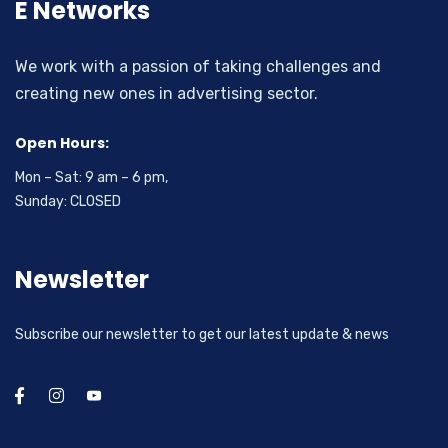
E Networks
We work with a passion of taking challenges and
creating new ones in advertising sector.
Open Hours:
Mon – Sat: 9 am – 6 pm,
Sunday: CLOSED
Newsletter
Subscribe our newsletter to get our latest update & news