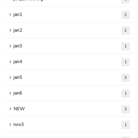
jan1
2
jan2
2
jan3
1
jan4
1
jan5
3
jan6
1
NEW
3
nov3
1