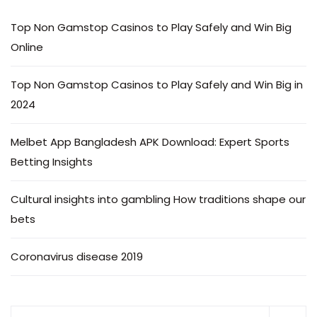
Top Non Gamstop Casinos to Play Safely and Win Big
Online
Top Non Gamstop Casinos to Play Safely and Win Big in
2024
Melbet App Bangladesh APK Download: Expert Sports
Betting Insights
Cultural insights into gambling How traditions shape our
bets
Coronavirus disease 2019