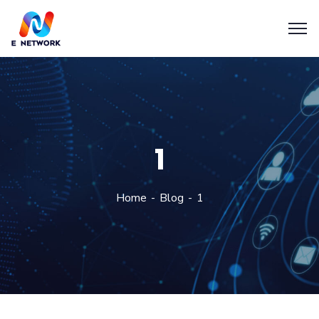
1
Home
Blog
1