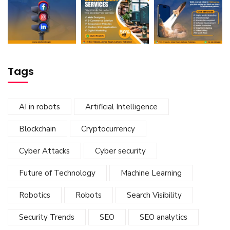
Tags
AI in robots
Artificial Intelligence
Blockchain
Cryptocurrency
Cyber Attacks
Cyber security
Future of Technology
Machine Learning
Robotics
Robots
Search Visibility
Security Trends
SEO
SEO analytics