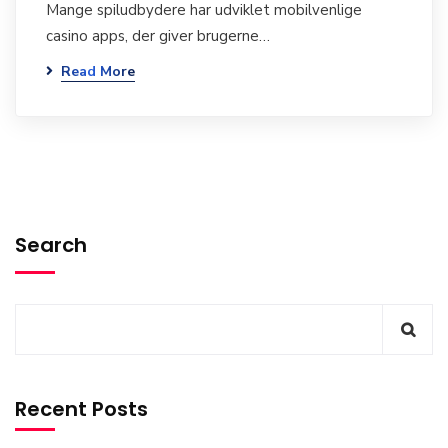
Mange spiludbydere har udviklet mobilvenlige
casino apps, der giver brugerne…
Read More
Search
Recent Posts