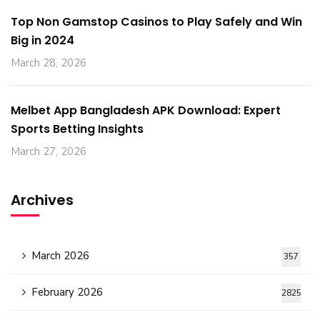
Top Non Gamstop Casinos to Play Safely and Win
Big in 2024
March 28, 2026
Melbet App Bangladesh APK Download: Expert
Sports Betting Insights
March 27, 2026
Archives
March 2026
357
February 2026
2825