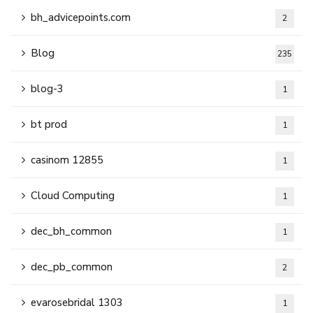
bh_advicepoints.com
2
Blog
235
blog-3
1
bt prod
1
casinom 12855
1
Cloud Computing
1
dec_bh_common
1
dec_pb_common
2
evarosebridal 1303
1