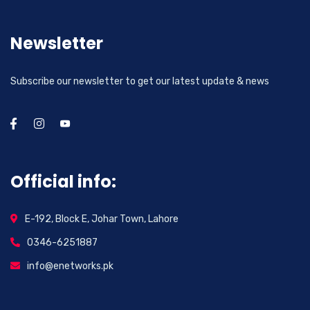
Newsletter
Subscribe our newsletter to get our latest update & news
Official info:
E-192, Block E, Johar Town, Lahore
0346-6251887
info@enetworks.pk