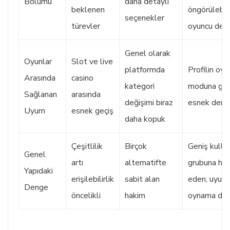
Bölümü
daha detaylı
beklenen
öngörülebili
seçenekler
türevler
oyuncu den
Genel olarak
Oyunlar
Slot ve live
platformda
Profilin oyu
Arasında
casino
kategori
moduna gö
Sağlanan
arasında
değişimi biraz
esnek dene
Uyum
esnek geçiş
daha kopuk
Çeşitlilik
Birçok
Geniş kullan
Genel
artı
alternatifte
grubuna hit
Yapıdaki
erişilebilirlik
sabit alan
eden, uyum
Denge
öncelikli
hakim
oynama davr