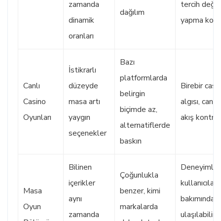
zamanda
tercih değiş
dağılım
dinamik
yapma kolay
oranları
Bazı
İstikrarlı
platformlarda
Canlı
düzeyde
Birebir casi
belirgin
Casino
masa artı
algısı, canlıl
biçimde az,
Oyunları
yaygın
akış kontro
alternatiflerde
seçenekler
baskın
Bilinen
Deneyimli
Çoğunlukla
içerikler
kullanıcılar
Masa
benzer, kimi
aynı
bakımından
Oyun
markalarda
zamanda
ulaşılabilir b