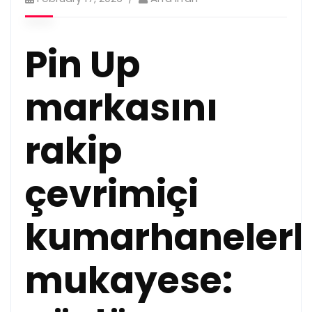
Pin Up
markasını
rakip
çevrimiçi
kumarhanelerl
mukayese: