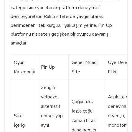
kategorisine yönelerek platform deneyimini
derinleştirebilir. Rakip sitelerde yaygın olarak
benimsenen “tek kurgulu” yaklaşım yerine, Pin Up
platformu nispeten geçişken bir oyuncu davranışı
amaçlar.
Oyun
Genel Muadil
Üye Deney
Pin Up
Kategorisi
Site
Etki
Zengin
yelpaze,
Anlık ile ge
Çoğunlukla
alternatif
deneyimler
fazla çoğu
Slot
görsel yapı
elverişli,
zaman biraz
İçeriği
aynı
monotonla
daha benzer