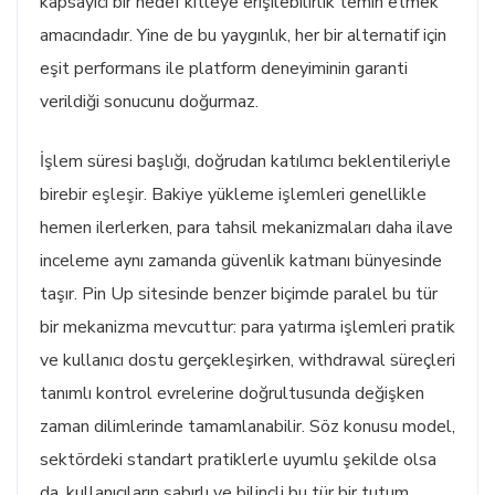
kapsayıcı bir hedef kitleye erişilebilirlik temin etmek
amacındadır. Yine de bu yaygınlık, her bir alternatif için
eşit performans ile platform deneyiminin garanti
verildiği sonucunu doğurmaz.
İşlem süresi başlığı, doğrudan katılımcı beklentileriyle
birebir eşleşir. Bakiye yükleme işlemleri genellikle
hemen ilerlerken, para tahsil mekanizmaları daha ilave
inceleme aynı zamanda güvenlik katmanı bünyesinde
taşır. Pin Up sitesinde benzer biçimde paralel bu tür
bir mekanizma mevcuttur: para yatırma işlemleri pratik
ve kullanıcı dostu gerçekleşirken, withdrawal süreçleri
tanımlı kontrol evrelerine doğrultusunda değişken
zaman dilimlerinde tamamlanabilir. Söz konusu model,
sektördeki standart pratiklerle uyumlu şekilde olsa
da, kullanıcıların sabırlı ve bilinçli bu tür bir tutum