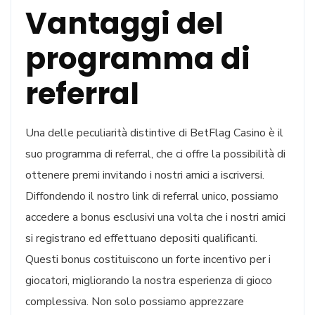
Vantaggi del
programma di
referral
Una delle peculiarità distintive di BetFlag Casino è il
suo programma di referral, che ci offre la possibilità di
ottenere premi invitando i nostri amici a iscriversi.
Diffondendo il nostro link di referral unico, possiamo
accedere a bonus esclusivi una volta che i nostri amici
si registrano ed effettuano depositi qualificanti.
Questi bonus costituiscono un forte incentivo per i
giocatori, migliorando la nostra esperienza di gioco
complessiva. Non solo possiamo apprezzare