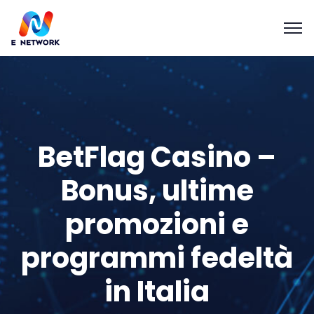
BetFlag Casino –
Bonus, ultime
promozioni e
programmi fedeltà
in Italia