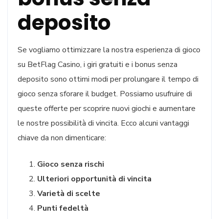
deposito
Se vogliamo ottimizzare la nostra esperienza di gioco
su BetFlag Casino, i giri gratuiti e i bonus senza
deposito sono ottimi modi per prolungare il tempo di
gioco senza sforare il budget. Possiamo usufruire di
queste offerte per scoprire nuovi giochi e aumentare
le nostre possibilità di vincita. Ecco alcuni vantaggi
chiave da non dimenticare:
Gioco senza rischi
Ulteriori opportunità di vincita
Varietà di scelte
Punti fedeltà