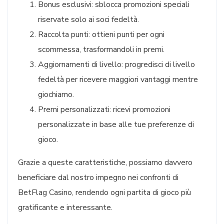
Bonus esclusivi: sblocca promozioni speciali
riservate solo ai soci fedeltà.
Raccolta punti: ottieni punti per ogni
scommessa, trasformandoli in premi.
Aggiornamenti di livello: progredisci di livello
fedeltà per ricevere maggiori vantaggi mentre
giochiamo.
Premi personalizzati: ricevi promozioni
personalizzate in base alle tue preferenze di
gioco.
Grazie a queste caratteristiche, possiamo davvero
beneficiare dal nostro impegno nei confronti di
BetFlag Casino, rendendo ogni partita di gioco più
gratificante e interessante.