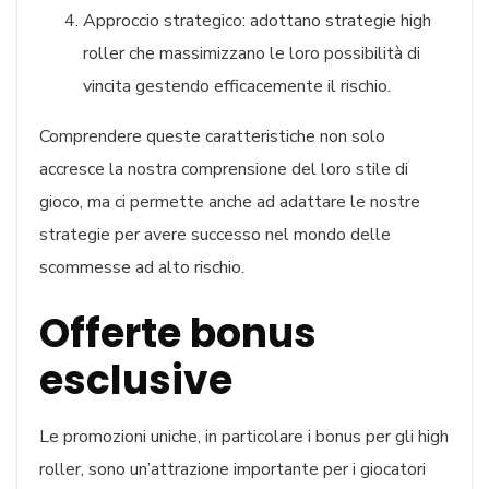
Approccio strategico: adottano strategie high
roller che massimizzano le loro possibilità di
vincita gestendo efficacemente il rischio.
Comprendere queste caratteristiche non solo
accresce la nostra comprensione del loro stile di
gioco, ma ci permette anche ad adattare le nostre
strategie per avere successo nel mondo delle
scommesse ad alto rischio.
Offerte bonus
esclusive
Le promozioni uniche, in particolare i bonus per gli high
roller, sono un’attrazione importante per i giocatori