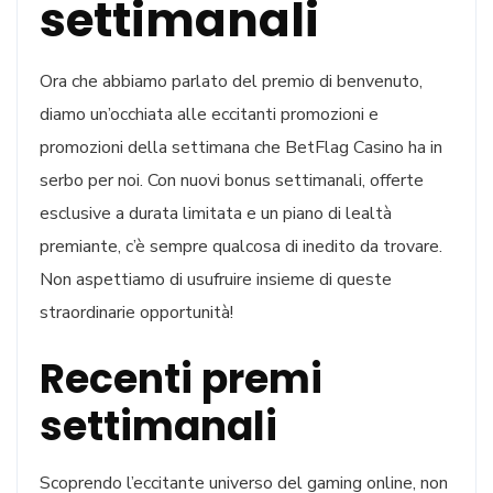
settimanali
Ora che abbiamo parlato del premio di benvenuto,
diamo un’occhiata alle eccitanti promozioni e
promozioni della settimana che BetFlag Casino ha in
serbo per noi. Con nuovi bonus settimanali, offerte
esclusive a durata limitata e un piano di lealtà
premiante, c’è sempre qualcosa di inedito da trovare.
Non aspettiamo di usufruire insieme di queste
straordinarie opportunità!
Recenti premi
settimanali
Scoprendo l’eccitante universo del gaming online, non