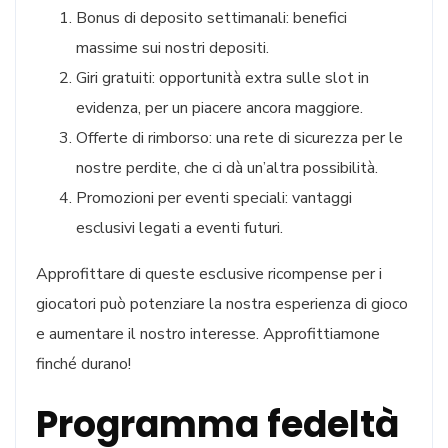
Bonus di deposito settimanali: benefici
massime sui nostri depositi.
Giri gratuiti: opportunità extra sulle slot in
evidenza, per un piacere ancora maggiore.
Offerte di rimborso: una rete di sicurezza per le
nostre perdite, che ci dà un’altra possibilità.
Promozioni per eventi speciali: vantaggi
esclusivi legati a eventi futuri.
Approfittare di queste esclusive ricompense per i
giocatori può potenziare la nostra esperienza di gioco
e aumentare il nostro interesse. Approfittiamone
finché durano!
Programma fedeltà