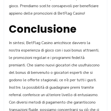
gioco. Prendiamo scelte consapevoli per beneficiare
appieno delle promozioni di BetFlag Casino!
Conclusione
In sintesi, BetFlag Casino arricchisce davvero la
nostra esperienza di gioco con i suoi bonus attraenti,
le promozioni regolari e i programmi fedeltà
premianti. Che siamo nuovi giocatori che usufruiscono
del bonus di benvenuto o giocatori esperti che si
godono le offerte stagionali, ce n’è per tutti i gusti.
Inoltre, la possibilità di guadagnare premi tramite
referral conferisce un ulteriore livello di entusiasmo.
Con diversi metodi di pagamento che garantiscono
transazioni fluide, possiamo concentrarci su ciò che ci