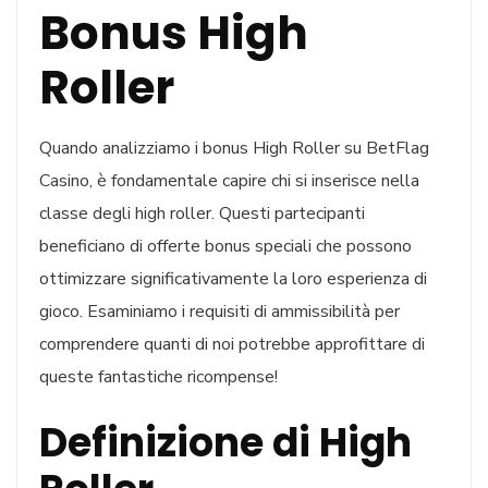
Bonus High
Roller
Quando analizziamo i bonus High Roller su BetFlag
Casino, è fondamentale capire chi si inserisce nella
classe degli high roller. Questi partecipanti
beneficiano di offerte bonus speciali che possono
ottimizzare significativamente la loro esperienza di
gioco. Esaminiamo i requisiti di ammissibilità per
comprendere quanti di noi potrebbe approfittare di
queste fantastiche ricompense!
Definizione di High