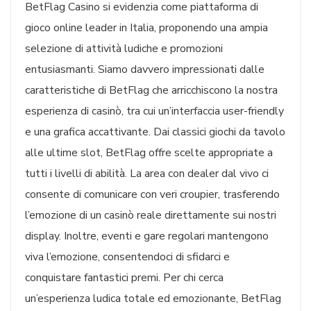
BetFlag Casino si evidenzia come piattaforma di
gioco online leader in Italia, proponendo una ampia
selezione di attività ludiche e promozioni
entusiasmanti. Siamo davvero impressionati dalle
caratteristiche di BetFlag che arricchiscono la nostra
esperienza di casinò, tra cui un’interfaccia user-friendly
e una grafica accattivante. Dai classici giochi da tavolo
alle ultime slot, BetFlag offre scelte appropriate a
tutti i livelli di abilità. La area con dealer dal vivo ci
consente di comunicare con veri croupier, trasferendo
l’emozione di un casinò reale direttamente sui nostri
display. Inoltre, eventi e gare regolari mantengono
viva l’emozione, consentendoci di sfidarci e
conquistare fantastici premi. Per chi cerca
un’esperienza ludica totale ed emozionante, BetFlag