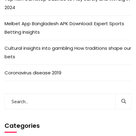
2024
Melbet App Bangladesh APK Download: Expert Sports
Betting Insights
Cultural insights into gambling How traditions shape our
bets
Coronavirus disease 2019
Categories