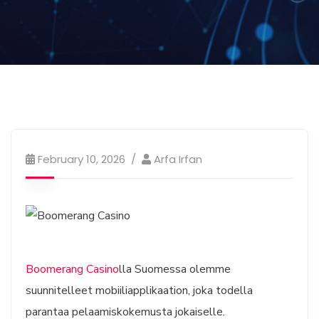
February 10, 2026
Arfa Irfan
Boomerang Casino
lla Suomessa olemme
suunnitelleet mobiiliapplikaation, joka todella
parantaa pelaamiskokemusta jokaiselle.