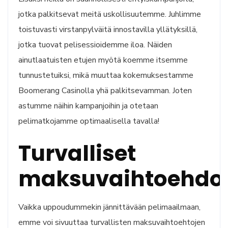
jotka palkitsevat meitä uskollisuutemme. Juhlimme
toistuvasti virstanpylväitä innostavilla yllätyksillä,
jotka tuovat pelisessioidemme iloa. Näiden
ainutlaatuisten etujen myötä koemme itsemme
tunnustetuiksi, mikä muuttaa kokemuksestamme
Boomerang Casinolla yhä palkitsevamman. Joten
astumme näihin kampanjoihin ja otetaan
pelimatkojamme optimaalisella tavalla!
Turvalliset
maksuvaihtoehdo
Vaikka uppoudummekin jännittävään pelimaailmaan,
emme voi sivuuttaa turvallisten maksuvaihtoehtojen