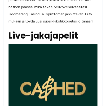
pelata rauhassa. Uusien pelien löytäminen on vain
hetken päässä, mikä tekee pelikokemuksestasi
Boomerang Casinolla loputtoman jännittävän. Liity
mukaan ja löydä uusi suosikkikolikkopelisi jo tänään!
Live-jakajapelit