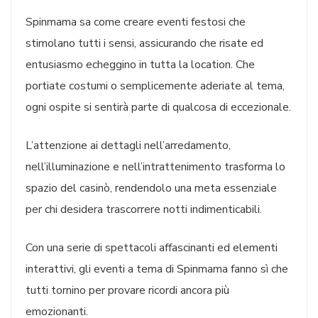
Spinmama sa come creare eventi festosi che
stimolano tutti i sensi, assicurando che risate ed
entusiasmo echeggino in tutta la location. Che
portiate costumi o semplicemente aderiate al tema,
ogni ospite si sentirà parte di qualcosa di eccezionale.
L’attenzione ai dettagli nell’arredamento,
nell’illuminazione e nell’intrattenimento trasforma lo
spazio del casinò, rendendolo una meta essenziale
per chi desidera trascorrere notti indimenticabili.
Con una serie di spettacoli affascinanti ed elementi
interattivi, gli eventi a tema di Spinmama fanno sì che
tutti tornino per provare ricordi ancora più
emozionanti.