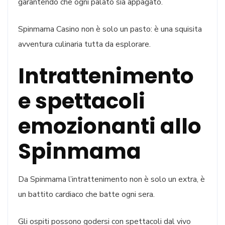
garantendo che ogni palato sia appagato.
Spinmama Casino non è solo un pasto: è una squisita
avventura culinaria tutta da esplorare.
Intrattenimento
e spettacoli
emozionanti allo
Spinmama
Da Spinmama l’intrattenimento non è solo un extra, è
un battito cardiaco che batte ogni sera.
Gli ospiti possono godersi con spettacoli dal vivo