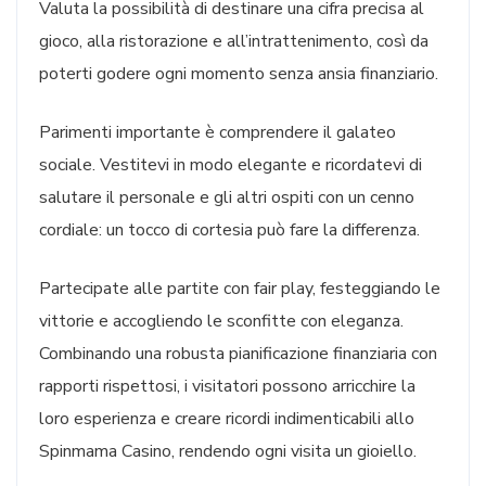
Valuta la possibilità di destinare una cifra precisa al
gioco, alla ristorazione e all’intrattenimento, così da
poterti godere ogni momento senza ansia finanziario.
Parimenti importante è comprendere il galateo
sociale. Vestitevi in modo elegante e ricordatevi di
salutare il personale e gli altri ospiti con un cenno
cordiale: un tocco di cortesia può fare la differenza.
Partecipate alle partite con fair play, festeggiando le
vittorie e accogliendo le sconfitte con eleganza.
Combinando una robusta pianificazione finanziaria con
rapporti rispettosi, i visitatori possono arricchire la
loro esperienza e creare ricordi indimenticabili allo
Spinmama Casino, rendendo ogni visita un gioiello.