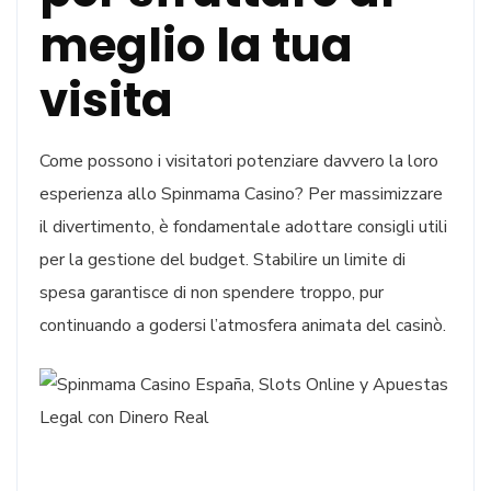
meglio la tua
visita
Come possono i visitatori potenziare davvero la loro
esperienza allo Spinmama Casino? Per massimizzare
il divertimento, è fondamentale adottare consigli utili
per la gestione del budget. Stabilire un limite di
spesa garantisce di non spendere troppo, pur
continuando a godersi l’atmosfera animata del casinò.