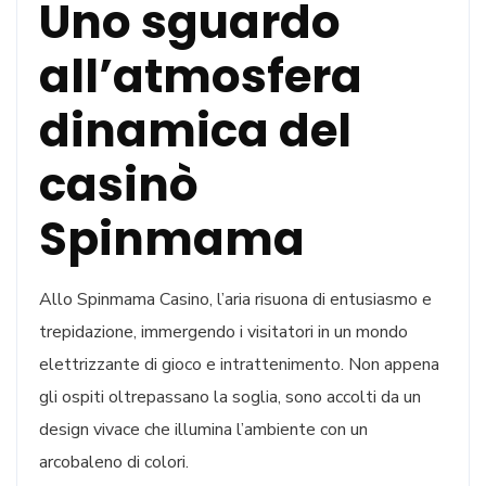
Uno sguardo
all’atmosfera
dinamica del
casinò
Spinmama
Allo Spinmama Casino, l’aria risuona di entusiasmo e
trepidazione, immergendo i visitatori in un mondo
elettrizzante di gioco e intrattenimento. Non appena
gli ospiti oltrepassano la soglia, sono accolti da un
design vivace che illumina l’ambiente con un
arcobaleno di colori.