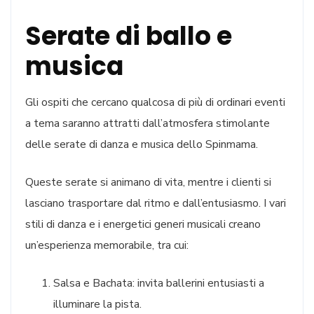
Serate di ballo e
musica
Gli ospiti che cercano qualcosa di più di ordinari eventi
a tema saranno attratti dall’atmosfera stimolante
delle serate di danza e musica dello Spinmama.
Queste serate si animano di vita, mentre i clienti si
lasciano trasportare dal ritmo e dall’entusiasmo. I vari
stili di danza e i energetici generi musicali creano
un’esperienza memorabile, tra cui:
Salsa e Bachata: invita ballerini entusiasti a
illuminare la pista.