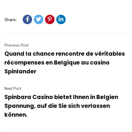
Share:
Previous Post
Quand la chance rencontre de véritables
récompenses en Belgique au casino
Spinlander
Next Post
Spinbara Casino bietet Ihnen in Belgien
Spannung, auf die Sie sich verlassen
können.