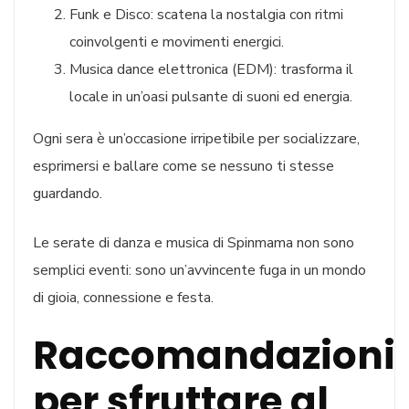
Funk e Disco: scatena la nostalgia con ritmi
coinvolgenti e movimenti energici.
Musica dance elettronica (EDM): trasforma il
locale in un’oasi pulsante di suoni ed energia.
Ogni sera è un’occasione irripetibile per socializzare,
esprimersi e ballare come se nessuno ti stesse
guardando.
Le serate di danza e musica di Spinmama non sono
semplici eventi: sono un’avvincente fuga in un mondo
di gioia, connessione e festa.
Raccomandazioni
per sfruttare al