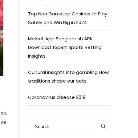
Top Non Gamstop Casinos to Play
Safely and Win Big in 2024
Melbet App Bangladesh APK
Download: Expert Sports Betting
Insights
Cultural insights into gambling How
traditions shape our bets
Coronavirus disease 2019
gen.
 de