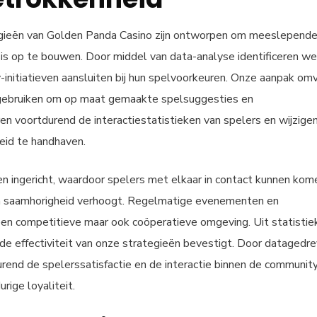
ieën van Golden Panda Casino zijn ontworpen om meeslepend
sis op te bouwen. Door middel van data-analyse identificeren w
initiatieven aansluiten bij hun spelvoorkeuren. Onze aanpak om
n gebruiken om op maat gemaakte spelsuggesties en
n voortdurend de interactiestatistieken van spelers en wijzige
eid te handhaven.
n ingericht, waardoor spelers met elkaar in contact kunnen kom
n saamhorigheid verhoogt. Regelmatige evenementen en
en competitieve maar ook coöperatieve omgeving. Uit statistie
e effectiviteit van onze strategieën bevestigt. Door datagedr
urend de spelerssatisfactie en de interactie binnen de community
rige loyaliteit.