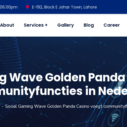
- 06.00pm
E-192, Block E Johar Town, Lahore
About
Services
Gallery
Blog
Career
g Wave Golden Panda
unityfuncties in Nede
Social Gaming Wave Golden Panda Casino voegt communityfu