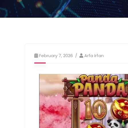
February 7, 2026
Arfa Irfan