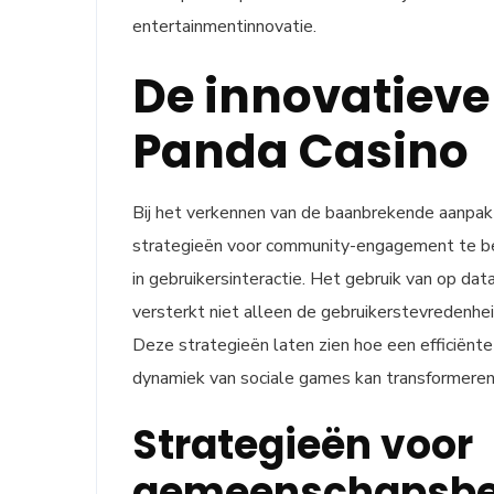
entertainmentinnovatie.
De innovatiev
Panda Casino
Bij het verkennen van de baanbrekende aanpak
strategieën voor community-engagement te bek
in gebruikersinteractie. Het gebruik van op da
versterkt niet alleen de gebruikerstevredenh
Deze strategieën laten zien hoe een efficiënt
dynamiek van sociale games kan transformeren
Strategieën voor
gemeenschapsbe