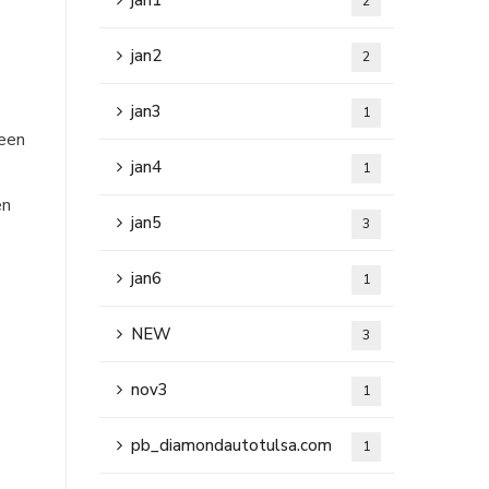
jan1
2
jan2
2
jan3
1
 een
jan4
1
en
jan5
3
jan6
1
NEW
3
nov3
1
pb_diamondautotulsa.com
1