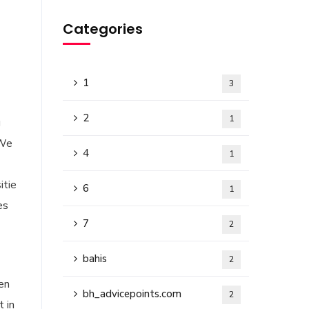
Categories
1
3
2
1
g
 We
4
1
itie
6
1
es
7
2
bahis
2
en
bh_advicepoints.com
2
t in