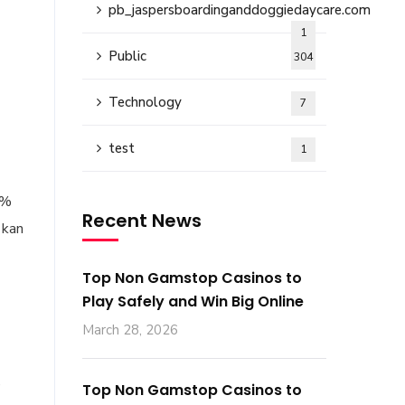
pb_jaspersboardinganddoggiedaycare.com
1
Public
304
Technology
7
test
1
0%
Recent News
 kan
Top Non Gamstop Casinos to
Play Safely and Win Big Online
March 28, 2026
e
Top Non Gamstop Casinos to