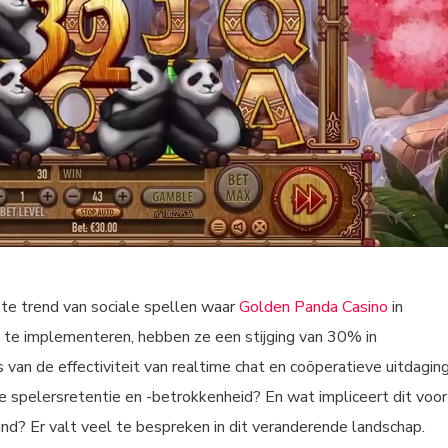
te trend van sociale spellen waar
Golden Panda Casino
in
 te implementeren, hebben ze een stijging van 30% in
van de effectiviteit van realtime chat en coöperatieve uitdagin
 spelersretentie en -betrokkenheid? En wat impliceert dit voor
d? Er valt veel te bespreken in dit veranderende landschap.