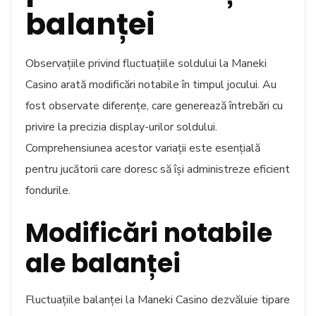
balanței
Observațiile privind fluctuațiile soldului la Maneki
Casino arată modificări notabile în timpul jocului. Au
fost observate diferențe, care generează întrebări cu
privire la precizia display-urilor soldului.
Comprehensiunea acestor variații este esențială
pentru jucătorii care doresc să își administreze eficient
fondurile.
Modificări notabile
ale balanței
Fluctuațiile balanței la Maneki Casino dezvăluie tipare