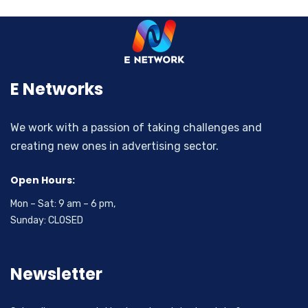
E Networks
We work with a passion of taking challenges and
creating new ones in advertising sector.
Open Hours:
Mon – Sat: 9 am – 6 pm,
Sunday: CLOSED
Newsletter