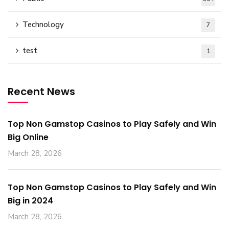
Technology
7
test
1
Recent News
Top Non Gamstop Casinos to Play Safely and Win
Big Online
March 28, 2026
Top Non Gamstop Casinos to Play Safely and Win
Big in 2024
March 28, 2026