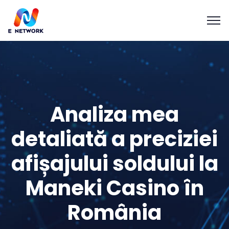
Analiza mea
detaliată a preciziei
afișajului soldului la
Maneki Casino în
România