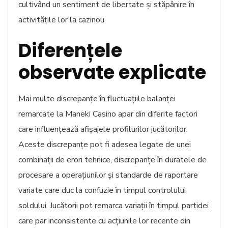
cultivând un sentiment de libertate și stăpânire în
activitățile lor la cazinou.
Diferențele
observate explicate
Mai multe discrepanțe în fluctuațiile balanței
remarcate la Maneki Casino apar din diferite factori
care influențează afișajele profilurilor jucătorilor.
Aceste discrepanțe pot fi adesea legate de unei
combinații de erori tehnice, discrepanțe în duratele de
procesare a operațiunilor și standarde de raportare
variate care duc la confuzie în timpul controlului
soldului. Jucătorii pot remarca variații în timpul partidei
care par inconsistente cu acțiunile lor recente din