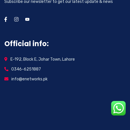
Subscribe our newsletter to get our latest update & news
Official info:
E-192, Block E, Johar Town, Lahore
0346-6251887
info@enetworks.pk