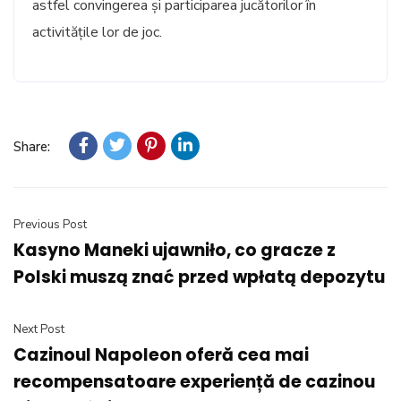
astfel convingerea și participarea jucătorilor în
activitățile lor de joc.
Share:
Previous Post
Kasyno Maneki ujawniło, co gracze z
Polski muszą znać przed wpłatą depozytu
Next Post
Cazinoul Napoleon oferă cea mai
recompensatoare experiență de cazinou