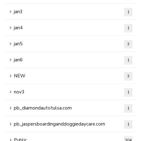
jan3
1
jan4
1
jan5
3
jan6
1
NEW
3
nov3
1
pb_diamondautotulsa.com
1
pb_jaspersboardinganddoggiedaycare.com
1
Public
304