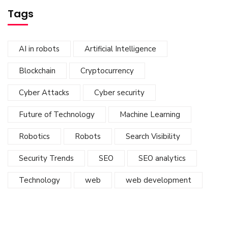
Tags
AI in robots
Artificial Intelligence
Blockchain
Cryptocurrency
Cyber Attacks
Cyber security
Future of Technology
Machine Learning
Robotics
Robots
Search Visibility
Security Trends
SEO
SEO analytics
Technology
web
web development