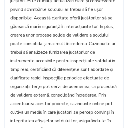
jucătorii este crucială; actualizări clare și consecvente
privind schimbările soldului ar trebui să fie ușor
disponibile. Această claritate oferă jucătorilor să se
găsească mai în siguranță în interacțiunile lor. În plus,
crearea unor procese solide de validare a soldului
poate consolida și mai mult încrederea. Cazinourile ar
trebui să analizeze furnizarea jucătorilor de
instrumente accesibile pentru inspecții ale soldului în
timp real, certificând că diferențele sunt abordate și
clarificate rapid. Inspecțiile periodice efectuate de
organizații terțe pot servi, de asemenea, ca procedură
de validare externă, consolidând încrederea. Prin
accentuarea acestor proiecte, cazinourile online pot
cultiva un mediu în care jucătorii se percep convinși în
integritatea afișajelor soldului lor, asigurându-le, în