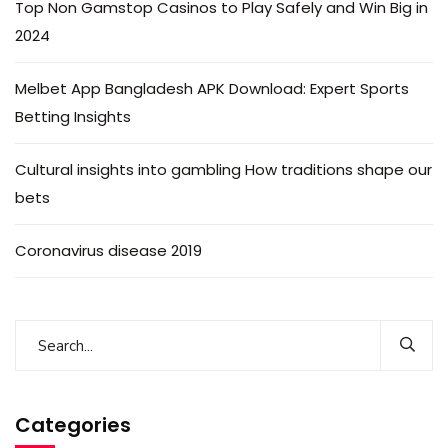
Top Non Gamstop Casinos to Play Safely and Win Big in
2024
Melbet App Bangladesh APK Download: Expert Sports
Betting Insights
Cultural insights into gambling How traditions shape our
bets
Coronavirus disease 2019
Categories