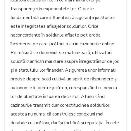
jucătorii acordă din ce în ce mai multă atenție
transparenței în experiențele lor. O parte
fundamentală care influențează siguranța jucătorilor
este integritatea afișajelor soldurilor. Orice
neconcordanțe în soldurile afișate pot eroda
încrederea pe care jucătorii o au în cazinourile online.
Pe măsură ce domeniul se maturizează, utilizatorii
solicită clarificări mai clare asupra înregistrărilor de joc
și a statutului lor financiar. Asigurarea unor informații
precise despre sold cultivă un spirit de răspundere și
autonomie în printre jucători, corespunzând cu nevoia
lor de libertate în luarea deciziilor. Atunci când
cazinourile transmit clar corectitudinea soldurilor,
acestea nu numai că construiesc conexiuni mai
durabile cu jucătorii, dar își fortifică și reputația. În cele