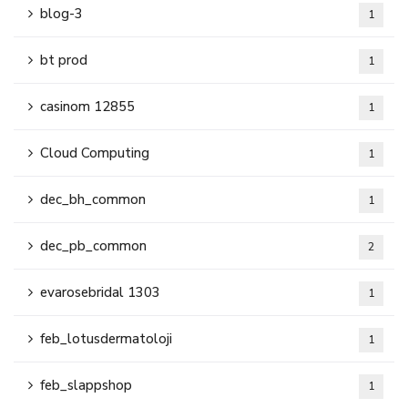
blog-3
1
bt prod
1
casinom 12855
1
Cloud Computing
1
dec_bh_common
1
dec_pb_common
2
evarosebridal 1303
1
feb_lotusdermatoloji
1
feb_slappshop
1