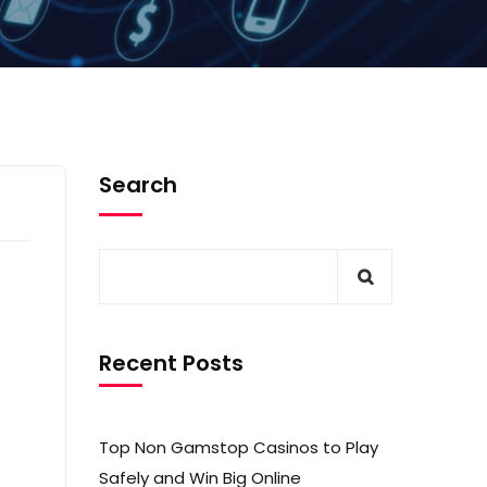
Search
Recent Posts
Top Non Gamstop Casinos to Play
Safely and Win Big Online