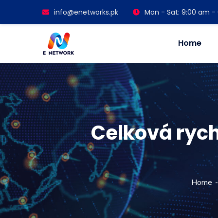
info@enetworks.pk
Mon - Sat: 9:00 am 
Home
Celková rych
Home