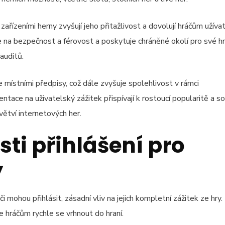
zařízeními herny zvyšují jeho přitažlivost a dovolují hráčům užívat
e na bezpečnost a férovost a poskytuje chráněné okolí pro své h
auditů.
 místními předpisy, což dále zvyšuje spolehlivost v rámci
tace na uživatelský zážitek přispívají k rostoucí popularitě a so
ětví internetových her.
ti přihlášení pro
y
 mohou přihlásit, zásadní vliv na jejich kompletní zážitek ze hry.
e hráčům rychle se vrhnout do hraní.