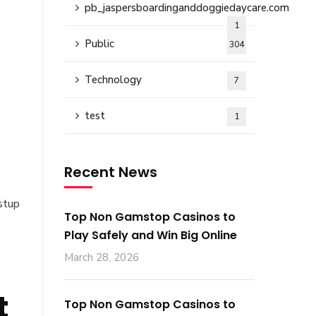
pb_jaspersboardinganddoggiedaycare.com
1
Public
304
Technology
7
test
1
Recent News
stup
Top Non Gamstop Casinos to
Play Safely and Win Big Online
March 28, 2026
t
Top Non Gamstop Casinos to