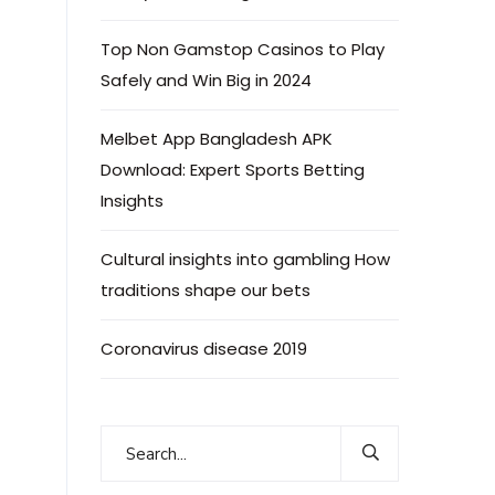
Top Non Gamstop Casinos to Play
Safely and Win Big in 2024
Melbet App Bangladesh APK
Download: Expert Sports Betting
Insights
Cultural insights into gambling How
traditions shape our bets
Coronavirus disease 2019