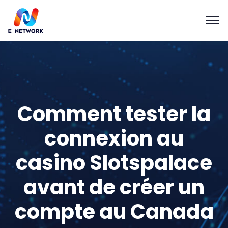
Comment tester la
connexion au
casino Slotspalace
avant de créer un
compte au Canada