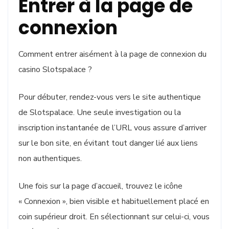
Entrer à la page de
connexion
Comment entrer aisément à la page de connexion du
casino Slotspalace ?
Pour débuter, rendez-vous vers le site authentique
de Slotspalace. Une seule investigation ou la
inscription instantanée de l’URL vous assure d’arriver
sur le bon site, en évitant tout danger lié aux liens
non authentiques.
Une fois sur la page d’accueil, trouvez le icône
« Connexion », bien visible et habituellement placé en
coin supérieur droit. En sélectionnant sur celui-ci, vous