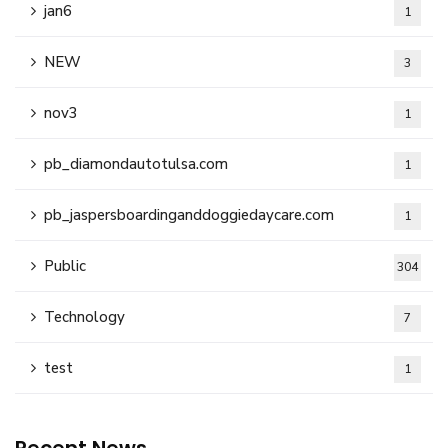
jan6
1
NEW
3
nov3
1
pb_diamondautotulsa.com
1
pb_jaspersboardinganddoggiedaycare.com
1
Public
304
Technology
7
test
1
Recent News