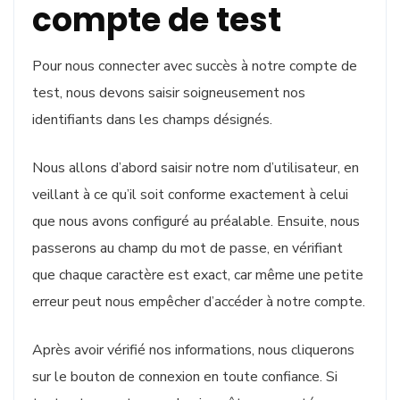
compte de test
Pour nous connecter avec succès à notre compte de
test, nous devons saisir soigneusement nos
identifiants dans les champs désignés.
Nous allons d’abord saisir notre nom d’utilisateur, en
veillant à ce qu’il soit conforme exactement à celui
que nous avons configuré au préalable. Ensuite, nous
passerons au champ du mot de passe, en vérifiant
que chaque caractère est exact, car même une petite
erreur peut nous empêcher d’accéder à notre compte.
Après avoir vérifié nos informations, nous cliquerons
sur le bouton de connexion en toute confiance. Si