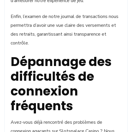
d’améliorer notre expérience de jeu.
Enfin, l’examen de notre journal de transactions nous
permettra d’avoir une vue claire des versements et
des retraits, garantissant ainsi transparence et
contrôle.
Dépannage des
difficultés de
connexion
fréquents
Avez-vous déjà rencontré des problèmes de
connexion agaçants sur Slotspalace Casino ? Nous