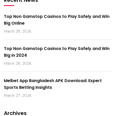
Top Non Gamstop Casinos to Play Safely and Win
Big Online
March 28, 2026
Top Non Gamstop Casinos to Play Safely and Win
Big in 2024
March 28, 2026
Melbet App Bangladesh APK Download: Expert
Sports Betting Insights
March 27, 2026
Archives