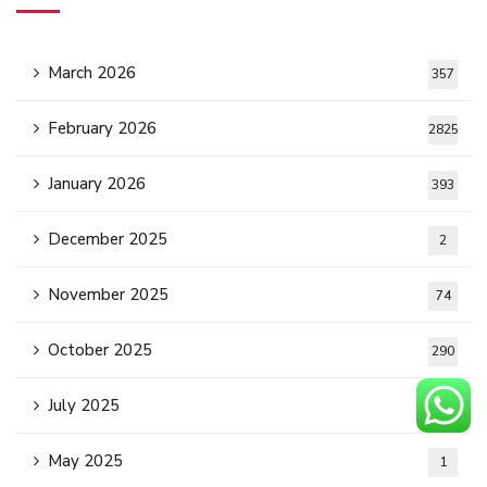
March 2026
357
February 2026
2825
January 2026
393
December 2025
2
November 2025
74
October 2025
290
July 2025
3
May 2025
1