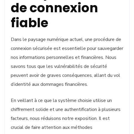
de connexion
fiable
Dans le paysage numérique actuel, une procédure de
connexion sécurisée est essentielle pour sauvegarder
nos informations personnelles et financières. Nous
savons tous que les vulnérabilités de sécurité
peuvent avoir de graves conséquences, allant du vol
d’identité aux dommages financières.
En veillant à ce que la système choisie utilise un
chiffrement solide et une authentification à plusieurs
facteurs, nous réduisons notre exposition. Il est
crucial de faire attention aux méthodes