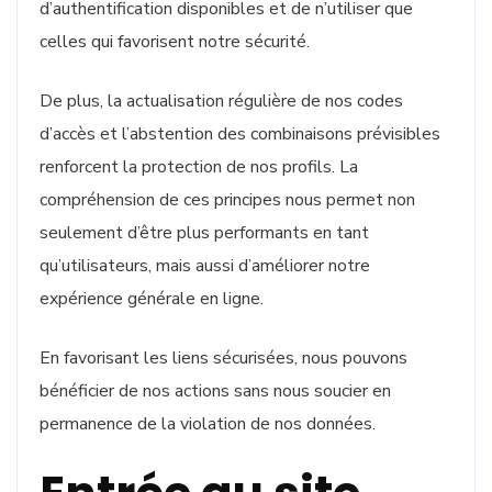
d’authentification disponibles et de n’utiliser que
celles qui favorisent notre sécurité.
De plus, la actualisation régulière de nos codes
d’accès et l’abstention des combinaisons prévisibles
renforcent la protection de nos profils. La
compréhension de ces principes nous permet non
seulement d’être plus performants en tant
qu’utilisateurs, mais aussi d’améliorer notre
expérience générale en ligne.
En favorisant les liens sécurisées, nous pouvons
bénéficier de nos actions sans nous soucier en
permanence de la violation de nos données.