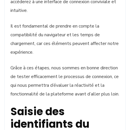
accéderez à une interface de connexion conviviale et
intuitive.
Il est fondamental de prendre en compte la
compatibilité du navigateur et les temps de
chargement, car ces éléments peuvent affecter notre
expérience.
Grâce à ces étapes, nous sommes en bonne direction
de tester efficacement le processus de connexion, ce
qui nous permettra d’évaluer la réactivité et la
fonctionnalité de la plateforme avant d’aller plus loin.
Saisie des
identifiants du