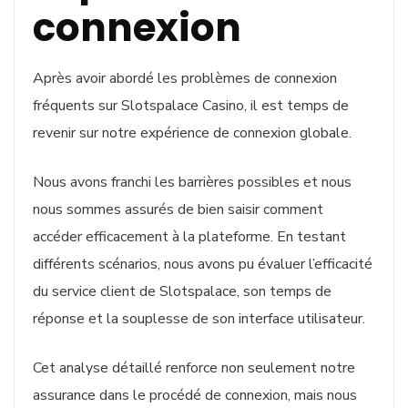
connexion
Après avoir abordé les problèmes de connexion
fréquents sur Slotspalace Casino, il est temps de
revenir sur notre expérience de connexion globale.
Nous avons franchi les barrières possibles et nous
nous sommes assurés de bien saisir comment
accéder efficacement à la plateforme. En testant
différents scénarios, nous avons pu évaluer l’efficacité
du service client de Slotspalace, son temps de
réponse et la souplesse de son interface utilisateur.
Cet analyse détaillé renforce non seulement notre
assurance dans le procédé de connexion, mais nous