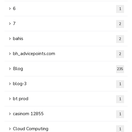
6
1
7
2
bahis
2
bh_advicepoints.com
2
Blog
235
blog-3
1
bt prod
1
casinom 12855
1
Cloud Computing
1