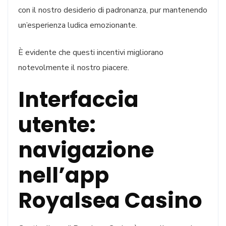
con il nostro desiderio di padronanza, pur mantenendo
un’esperienza ludica emozionante.
È evidente che questi incentivi migliorano
notevolmente il nostro piacere.
Interfaccia
utente:
navigazione
nell’app
Royalsea Casino