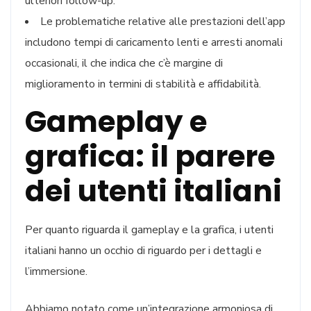
ulteriori follow-up.
Le problematiche relative alle prestazioni dell’app
includono tempi di caricamento lenti e arresti anomali
occasionali, il che indica che c’è margine di
miglioramento in termini di stabilità e affidabilità.
Gameplay e
grafica: il parere
dei utenti italiani
Per quanto riguarda il gameplay e la grafica, i utenti
italiani hanno un occhio di riguardo per i dettagli e
l’immersione.
Abbiamo notato come un’integrazione armoniosa di