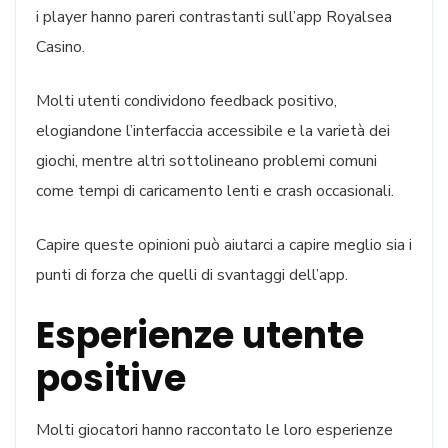
i player hanno pareri contrastanti sull’app Royalsea
Casino.
Molti utenti condividono feedback positivo,
elogiandone l’interfaccia accessibile e la varietà dei
giochi, mentre altri sottolineano problemi comuni
come tempi di caricamento lenti e crash occasionali.
Capire queste opinioni può aiutarci a capire meglio sia i
punti di forza che quelli di svantaggi dell’app.
Esperienze utente
positive
Molti giocatori hanno raccontato le loro esperienze