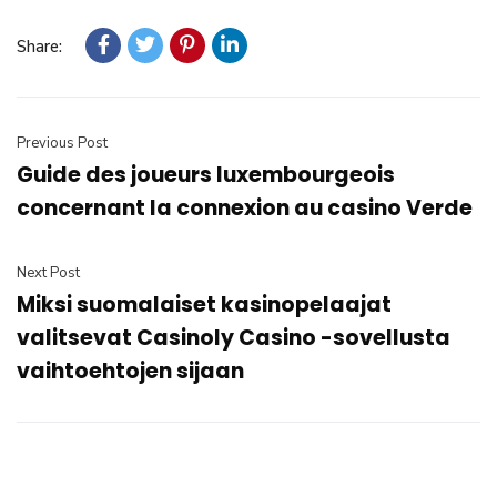
Share:
Previous Post
Guide des joueurs luxembourgeois
concernant la connexion au casino Verde
Next Post
Miksi suomalaiset kasinopelaajat
valitsevat Casinoly Casino -sovellusta
vaihtoehtojen sijaan