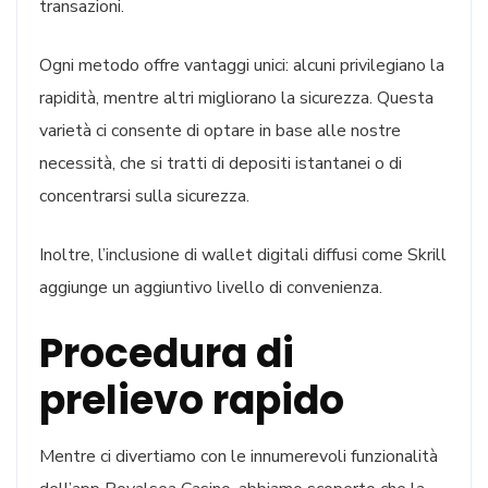
transazioni.
Ogni metodo offre vantaggi unici: alcuni privilegiano la
rapidità, mentre altri migliorano la sicurezza. Questa
varietà ci consente di optare in base alle nostre
necessità, che si tratti di depositi istantanei o di
concentrarsi sulla sicurezza.
Inoltre, l’inclusione di wallet digitali diffusi come Skrill
aggiunge un aggiuntivo livello di convenienza.
Procedura di
prelievo rapido
Mentre ci divertiamo con le innumerevoli funzionalità