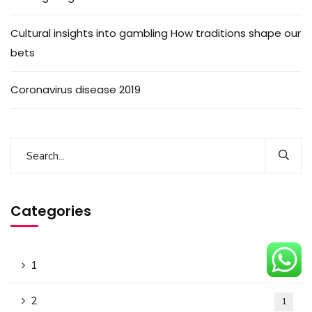
Cultural insights into gambling How traditions shape our
bets
Coronavirus disease 2019
Categories
1
3
2
1