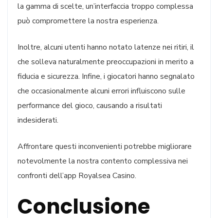
la gamma di scelte, un’interfaccia troppo complessa
può compromettere la nostra esperienza.
Inoltre, alcuni utenti hanno notato latenze nei ritiri, il
che solleva naturalmente preoccupazioni in merito a
fiducia e sicurezza. Infine, i giocatori hanno segnalato
che occasionalmente alcuni errori influiscono sulle
performance del gioco, causando a risultati
indesiderati.
Affrontare questi inconvenienti potrebbe migliorare
notevolmente la nostra contento complessiva nei
confronti dell’app Royalsea Casino.
Conclusione