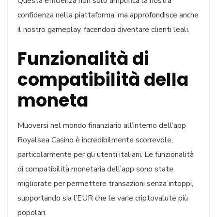
Questa efficienza non solo amplifica la nostra
confidenza nella piattaforma, ma approfondisce anche
il nostro gameplay, facendoci diventare clienti leali.
Funzionalità di
compatibilità della
moneta
Muoversi nel mondo finanziario all’interno dell’app
Royalsea Casino è incredibilmente scorrevole,
particolarmente per gli utenti italiani. Le funzionalità
di compatibilità monetaria dell’app sono state
migliorate per permettere transazioni senza intoppi,
supportando sia l’EUR che le varie criptovalute più
popolari.