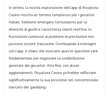
In sintesi, la nostra esplorazione dell’app di Royalsea
Casino mostra un terreno complesso per i giocatori
italiani. Sebbene emergano l’entusiasmo per la
diversità di giochi e l’assistenza clienti reattiva, le
frustrazioni connesse ai problemi di prestazioni non
possono essere trascurate. Continuando a interagire
con l’app, è chiaro che risolvere queste questioni sarà
fondamentale per migliorare la soddisfazione
generale dei giocatori. Alla fine, con alcuni
aggiornamenti, Royalsea Casino potrebbe rafforzare
significativamente la sua posizione nel concorrenziale
mercato del gambling.