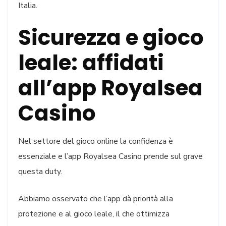
Italia.
Sicurezza e gioco
leale: affidati
all’app Royalsea
Casino
Nel settore del gioco online la confidenza è
essenziale e l’app Royalsea Casino prende sul grave
questa duty.
Abbiamo osservato che l’app dà priorità alla
protezione e al gioco leale, il che ottimizza