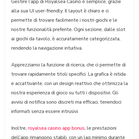
Gestire l’app di Royalsea Casino è semplice, grazie
alla sua UI user-friendly. Il layout è chiaro e ci
permette di trovare facilmente i nostri giochi e le
nostre funzionalità preferite. Ogni sezione, dalle slot
ai giochi da tavolo, è accuratamente categorizzata,
rendendo la navigazione intuitiva.
Apprezziamo la funzione di ricerca, che ci permette di
trovare rapidamente titoli specifici. La grafica è nitida
e accattivante, con un design reattivo che ottimizza la
nostra esperienza di gioco su tutti i dispositivi. Gli
avvisi di notifica sono discreti ma efficaci, tenendoci
informati senza essere intrusivi.
Inoltre,
royalsea casino app bonus
, le prestazioni
dell’app rimangono stabili, con un lag minimo durante