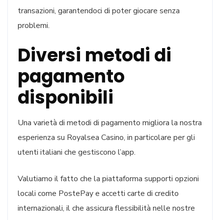
transazioni, garantendoci di poter giocare senza
problemi.
Diversi metodi di
pagamento
disponibili
Una varietà di metodi di pagamento migliora la nostra
esperienza su Royalsea Casino, in particolare per gli
utenti italiani che gestiscono l’app.
Valutiamo il fatto che la piattaforma supporti opzioni
locali come PostePay e accetti carte di credito
internazionali, il che assicura flessibilità nelle nostre