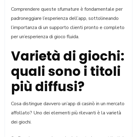
Comprendere queste sfumature è fondamentale per
padroneggiare l’esperienza dell’app, sottolineando
l’importanza di un supporto clienti pronto e completo
per un’esperienza di gioco fluida.
Varietà di giochi:
quali sono i titoli
più diffusi?
Cosa distingue davvero un’app di casinò in un mercato
affollato? Uno dei elementi più rilevanti è la varietà
dei giochi.