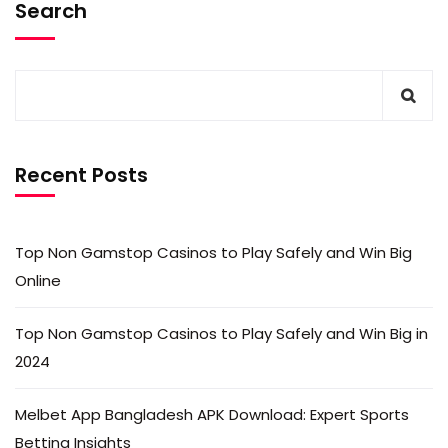
Search
Recent Posts
Top Non Gamstop Casinos to Play Safely and Win Big
Online
Top Non Gamstop Casinos to Play Safely and Win Big in
2024
Melbet App Bangladesh APK Download: Expert Sports
Betting Insights