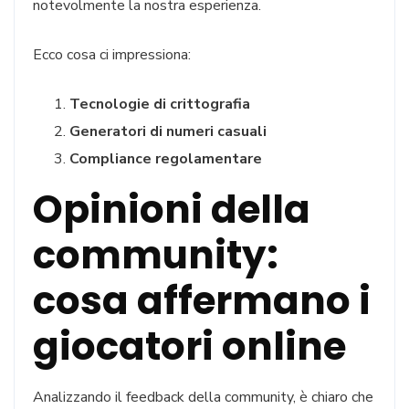
notevolmente la nostra esperienza.
Ecco cosa ci impressiona:
Tecnologie di crittografia
Generatori di numeri casuali
Compliance regolamentare
Opinioni della
community:
cosa affermano i
giocatori online
Analizzando il feedback della community, è chiaro che