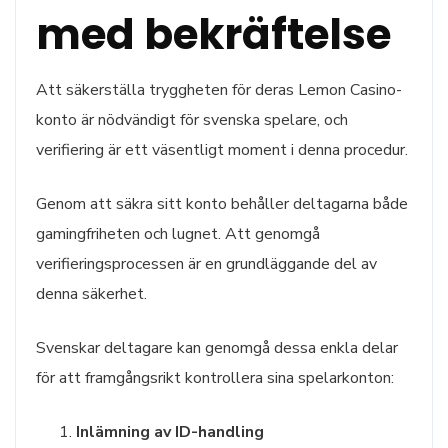
med bekräftelse
Att säkerställa tryggheten för deras Lemon Casino-
konto är nödvändigt för svenska spelare, och
verifiering är ett väsentligt moment i denna procedur.
Genom att säkra sitt konto behåller deltagarna både
gamingfriheten och lugnet. Att genomgå
verifieringsprocessen är en grundläggande del av
denna säkerhet.
Svenskar deltagare kan genomgå dessa enkla delar
för att framgångsrikt kontrollera sina spelarkonton:
Inlämning av ID-handling