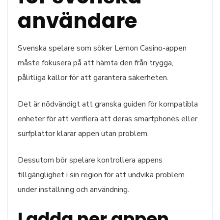
användare
Svenska spelare som söker Lemon Casino-appen
måste fokusera på att hämta den från trygga,
pålitliga källor för att garantera säkerheten.
Det är nödvändigt att granska guiden för kompatibla
enheter för att verifiera att deras smartphones eller
surfplattor klarar appen utan problem.
Dessutom bör spelare kontrollera appens
tillgänglighet i sin region för att undvika problem
under inställning och användning.
Ladda ner appen