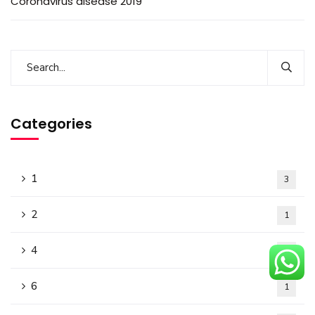
Coronavirus disease 2019
Categories
1
3
2
1
4
1
6
1