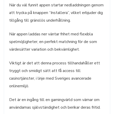
När du väl funnit appen startar nedladdningen genom
att trycka på knappen “Installera”, vilket erbjuder dig
tillgång till gränslös underhållning.
När appen laddas ner väntar frihet med flexibla
spelmöjligheter, en perfekt matchning för de som
värdesätter variation och bekvämlighet.
Viktigt är det att denna process tillhandahåller ett
tryggt och smidigt sätt att få access till
casinotjänster, i linje med Sveriges avancerade
onlinemiljö.
Det är en ingång till en gamingvärld som värnar om
användarnas självständighet och berikar deras fritid.