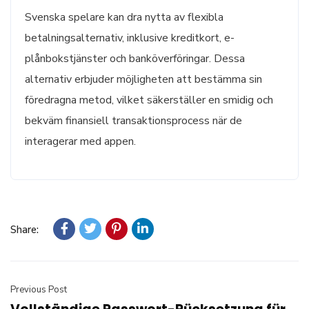
Svenska spelare kan dra nytta av flexibla
betalningsalternativ, inklusive kreditkort, e-
plånbokstjänster och banköverföringar. Dessa
alternativ erbjuder möjligheten att bestämma sin
föredragna metod, vilket säkerställer en smidig och
bekväm finansiell transaktionsprocess när de
interagerar med appen.
Share:
Previous Post