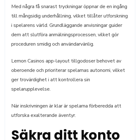
Med några få snarast tryckningar öppnar de en ingång
till mångsidig underhållning, vilket tillåter utforskning
i spelarens värld. Grundläggande anvisningar guider
dem att slutföra anmälningsprocessen, vilket gör
proceduren smidig och användarvänlig.
Lemon Casinos app-layout tillgodoser behovet av
oberoende och prioriterar spelarnas autonomi, vilket
ger trovärdighet i att kontrollera sin
spelarupplevelse.
När inskrivningen är klar är spelarna förberedda att
utforska exalterande äventyr.
Säkra ditt konto