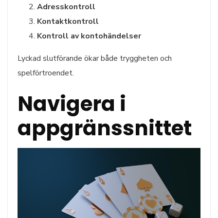
Adresskontroll
Kontaktkontroll
Kontroll av kontohändelser
Lyckad slutförande ökar både tryggheten och
spelförtroendet.
Navigera i
appgränssnittet