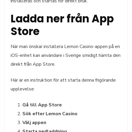
installeras och startas för direkt bruk.
Ladda ner från App
Store
När man önskar installera Lemon Casino-appen på en
iOS-enhet kan användare i Sverige smidigt hämta den
direkt från App Store.
Här är en instruktion för att starta denna frigörande
upplevelse:
Gå till App Store
Sök efter Lemon Casino
Välj appen
Starta nedladdning