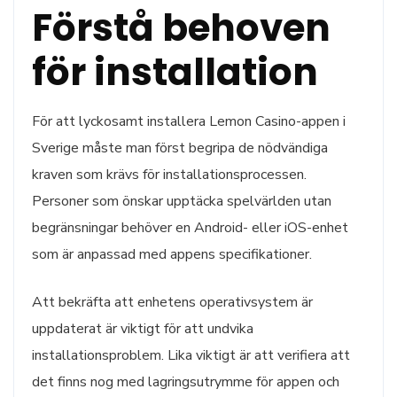
Förstå behoven
för installation
För att lyckosamt installera Lemon Casino-appen i
Sverige måste man först begripa de nödvändiga
kraven som krävs för installationsprocessen.
Personer som önskar upptäcka spelvärlden utan
begränsningar behöver en Android- eller iOS-enhet
som är anpassad med appens specifikationer.
Att bekräfta att enhetens operativsystem är
uppdaterat är viktigt för att undvika
installationsproblem. Lika viktigt är att verifiera att
det finns nog med lagringsutrymme för appen och