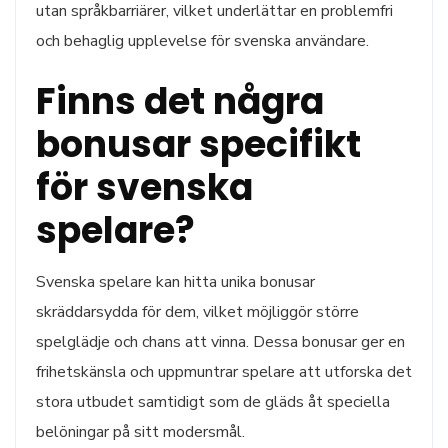
utan språkbarriärer, vilket underlättar en problemfri
och behaglig upplevelse för svenska användare.
Finns det några
bonusar specifikt
för svenska
spelare?
Svenska spelare kan hitta unika bonusar
skräddarsydda för dem, vilket möjliggör större
spelglädje och chans att vinna. Dessa bonusar ger en
frihetskänsla och uppmuntrar spelare att utforska det
stora utbudet samtidigt som de gläds åt speciella
belöningar på sitt modersmål.