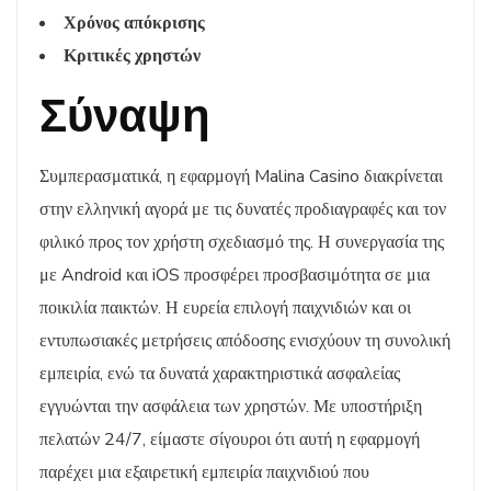
Χρόνος απόκρισης
Κριτικές χρηστών
Σύναψη
Συμπερασματικά, η εφαρμογή Malina Casino διακρίνεται
στην ελληνική αγορά με τις δυνατές προδιαγραφές και τον
φιλικό προς τον χρήστη σχεδιασμό της. Η συνεργασία της
με Android και iOS προσφέρει προσβασιμότητα σε μια
ποικιλία παικτών. Η ευρεία επιλογή παιχνιδιών και οι
εντυπωσιακές μετρήσεις απόδοσης ενισχύουν τη συνολική
εμπειρία, ενώ τα δυνατά χαρακτηριστικά ασφαλείας
εγγυώνται την ασφάλεια των χρηστών. Με υποστήριξη
πελατών 24/7, είμαστε σίγουροι ότι αυτή η εφαρμογή
παρέχει μια εξαιρετική εμπειρία παιχνιδιού που