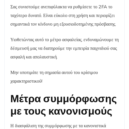
Σας συνιστούμε ανεπιφύλακτα να ρυθμίσετε το 2FA το
ταχύτερο δυνατό. Είναι εύκολο στη χρήση και περιορίζει
σημαντικά τον κίνδυνο μη εξουσιοδοτημένης πρόσβασης.
Υιοθετώντας αυτό το μέτρο ασφαλείας, ενδυναμώνουμε τη
δέσμευσή μας να διατηρούμε την εμπειρία παιχνιδιού σας
ασφαλή και απολαυστική.
Μην υποτιμάτε τη σημασία αυτού του κρίσιμου
χαρακτηριστικού!
Μέτρα συμμόρφωσης
με τους κανονισμούς
Η διασφάλιση της συμμόρφωσης με τα κανονιστικά