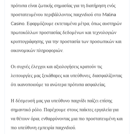
πρότυπα είναι ζωτικής σημασίας για τη διατήρηση ενός
προστατευμένου περιβάλλοντος παιχνιδιού στο Malina
Casino. Εφαρμόζουμε εκτεταμένα μέτρα, όπως αυστηρών
πρωτοκόλλων προστασίας δεδομένων και τεχνολογιών
κρυπτογράφησης, για την προστασία των προσωπικών και
οικονομικών πληροφοριών.
Οι συχνές έλεγχοι και αξιολογήσεις κρατούν τις
λειτουργίες μας ξεκάθαρες και υπεύθυνες, διασφαλίζοντας
ότι ικανοποιούμε τα ανώτερα πρότυπα ασφαλείας.
Η δέσμευσή μας για υπεύθυνο παιχνίδι παίζει επίσης
σημαντικό ρόλο. Παρέχουμε στους παίκτες εργαλεία για
να θέτουν όρια, ενθαρρύνοντας μια πιο προστατευμένη και
πιο υπεύθυνη εμπειρία παιχνιδιού.