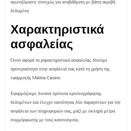
αγωνιζόμαστε συνεχώς για αναβάθμιση με βάση ακριβή
δεδομένα.
Χαρακτηριστικά
ασφαλείας
Όσον αφορά τα χαρακτηριστικά ασφαλείας, δίνουμε
προτεραιότητα στην ασφάλειά σας κατά τη χρήση της
εφαρμογής Malina Casino.
Εφαρμόζουμε δυνατά πρότυπα κρυπτογράφησης
δεδομένων και έλεγχο ταυτότητας δύο παραγόντων για την
ασφάλεια των πληροφοριών σας, μαζί με σκληρά μέτρα
συμμόρφωσης με τους κανονισμούς.