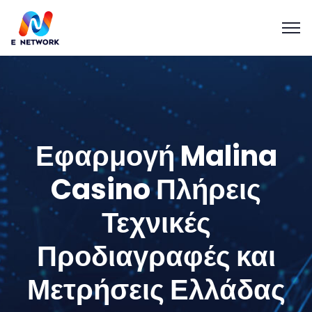
Εφαρμογή Malina
Casino Πλήρεις
Τεχνικές
Προδιαγραφές και
Μετρήσεις Ελλάδας