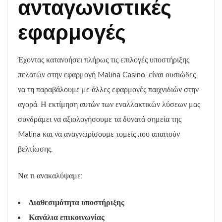
ανταγωνιστικές
εφαρμογές
Έχοντας κατανοήσει πλήρως τις επιλογές υποστήριξης
πελατών στην εφαρμογή Malina Casino, είναι ουσιώδες
να τη παραβάλουμε με άλλες εφαρμογές παιχνιδιών στην
αγορά. Η εκτίμηση αυτών των εναλλακτικών λύσεων μας
συνδράμει να αξιολογήσουμε τα δυνατά σημεία της
Malina και να αναγνωρίσουμε τομείς που απαιτούν
βελτίωσης.
Να τι ανακαλύψαμε:
Διαθεσιμότητα υποστήριξης
Κανάλια επικοινωνίας