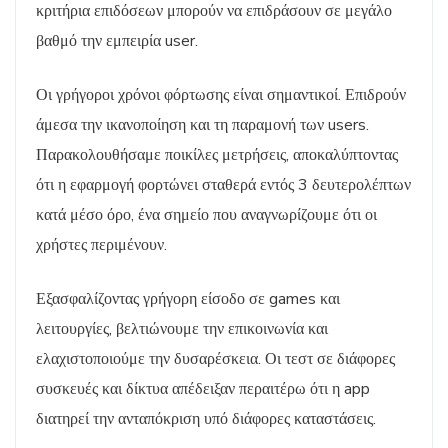
κριτήρια επιδόσεων μπορούν να επιδράσουν σε μεγάλο
βαθμό την εμπειρία user.
Οι γρήγοροι χρόνοι φόρτωσης είναι σημαντικοί. Επιδρούν
άμεσα την ικανοποίηση και τη παραμονή των users.
Παρακολουθήσαμε ποικίλες μετρήσεις, αποκαλύπτοντας
ότι η εφαρμογή φορτώνει σταθερά εντός 3 δευτερολέπτων
κατά μέσο όρο, ένα σημείο που αναγνωρίζουμε ότι οι
χρήστες περιμένουν.
Εξασφαλίζοντας γρήγορη είσοδο σε games και
λειτουργίες, βελτιώνουμε την επικοινωνία και
ελαχιστοποιούμε την δυσαρέσκεια. Οι τεστ σε διάφορες
συσκευές και δίκτυα απέδειξαν περαιτέρω ότι η app
διατηρεί την ανταπόκριση υπό διάφορες καταστάσεις.