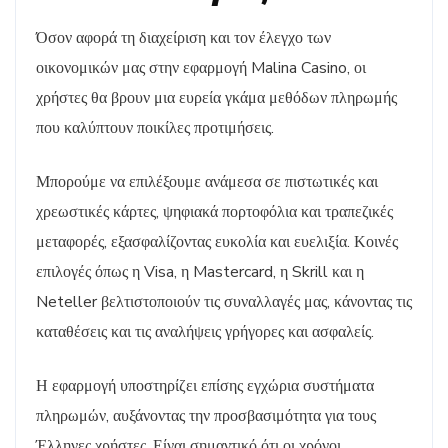
Όσον αφορά τη διαχείριση και τον έλεγχο των
οικονομικών μας στην εφαρμογή Malina Casino, οι
χρήστες θα βρουν μια ευρεία γκάμα μεθόδων πληρωμής
που καλύπτουν ποικίλες προτιμήσεις.
Μπορούμε να επιλέξουμε ανάμεσα σε πιστωτικές και
χρεωστικές κάρτες, ψηφιακά πορτοφόλια και τραπεζικές
μεταφορές, εξασφαλίζοντας ευκολία και ευελιξία. Κοινές
επιλογές όπως η Visa, η Mastercard, η Skrill και η
Neteller βελτιστοποιούν τις συναλλαγές μας, κάνοντας τις
καταθέσεις και τις αναλήψεις γρήγορες και ασφαλείς.
Η εφαρμογή υποστηρίζει επίσης εγχώρια συστήματα
πληρωμών, αυξάνοντας την προσβασιμότητα για τους
Έλληνες χρήστες. Είναι σημαντικό ότι οι χρόνοι