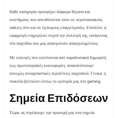
Κάθε κατηγορία προσφέρει διάφορα θέματα και
συστήματα, που απευθύνονται τόσο σε περιστασιακούς
παίκτες όσο και σε έμπειρους επαγγελματίες. Επιπλέον, η
εφαρμογή ενημερώνει συχνά την συλλογή της, εισάγοντας
νέα παιχνίδια που μας απασχολούν απασχολημένους.
Με επιλογές που εκτείνονται από παραδοσιακά δημοφιλή
έως πρωτοποριακές κυκλοφορίες, ανακαλύπτουμε
συνεχώς συναρπαστικές περιπέτειες παιχνιδιού. Γενικά, η
ποικιλία βελτιώνει όντως το εμπειρία μας στο gaming.
Σημεία Επιδόσεων
Τώρα, ας στρέψουμε την προσοχή μας στα σημεία