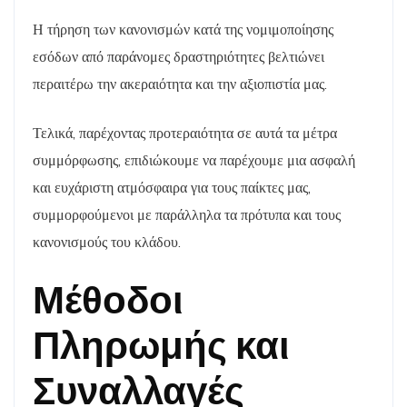
Η τήρηση των κανονισμών κατά της νομιμοποίησης
εσόδων από παράνομες δραστηριότητες βελτιώνει
περαιτέρω την ακεραιότητα και την αξιοπιστία μας.
Τελικά, παρέχοντας προτεραιότητα σε αυτά τα μέτρα
συμμόρφωσης, επιδιώκουμε να παρέχουμε μια ασφαλή
και ευχάριστη ατμόσφαιρα για τους παίκτες μας,
συμμορφούμενοι με παράλληλα τα πρότυπα και τους
κανονισμούς του κλάδου.
Μέθοδοι
Πληρωμής και
Συναλλαγές