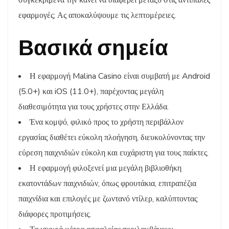
συγκεκριμένα την κάνει να διαφέρει μεταξύ στις αντίπαλες
εφαρμογές; Ας αποκαλύψουμε τις λεπτομέρειες.
Βασικά σημεία
Η εφαρμογή Malina Casino είναι συμβατή με Android
(5.0+) και iOS (11.0+), παρέχοντας μεγάλη
διαθεσιμότητα για τους χρήστες στην Ελλάδα.
Ένα κομψό, φιλικό προς το χρήστη περιβάλλον
εργασίας διαθέτει εύκολη πλοήγηση, διευκολύνοντας την
εύρεση παιχνιδιών εύκολη και ευχάριστη για τους παίκτες.
Η εφαρμογή φιλοξενεί μια μεγάλη βιβλιοθήκη
εκατοντάδων παιχνιδιών, όπως φρουτάκια, επιτραπέζια
παιχνίδια και επιλογές με ζωντανό ντίλερ, καλύπτοντας
διάφορες προτιμήσεις.