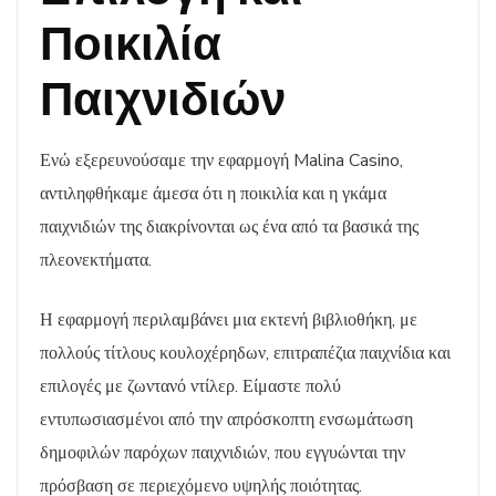
Ποικιλία
Παιχνιδιών
Ενώ εξερευνούσαμε την εφαρμογή Malina Casino,
αντιληφθήκαμε άμεσα ότι η ποικιλία και η γκάμα
παιχνιδιών της διακρίνονται ως ένα από τα βασικά της
πλεονεκτήματα.
Η εφαρμογή περιλαμβάνει μια εκτενή βιβλιοθήκη, με
πολλούς τίτλους κουλοχέρηδων, επιτραπέζια παιχνίδια και
επιλογές με ζωντανό ντίλερ. Είμαστε πολύ
εντυπωσιασμένοι από την απρόσκοπτη ενσωμάτωση
δημοφιλών παρόχων παιχνιδιών, που εγγυώνται την
πρόσβαση σε περιεχόμενο υψηλής ποιότητας.