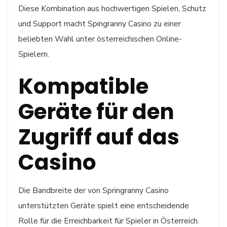
Diese Kombination aus hochwertigen Spielen, Schutz
und Support macht Spingranny Casino zu einer
beliebten Wahl unter österreichischen Online-
Spielern.
Kompatible
Geräte für den
Zugriff auf das
Casino
Die Bandbreite der von Springranny Casino
unterstützten Geräte spielt eine entscheidende
Rolle für die Erreichbarkeit für Spieler in Österreich.