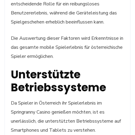
entscheidende Rolle für ein reibungsloses
Benutzererlebnis, während die Geräteleistung das
Spielgeschehen erheblich beeinflussen kann.
Die Auswertung dieser Faktoren wird Erkenntnisse in
das gesamte mobile Spielerlebnis für österreichische
Spieler ermöglichen.
Unterstützte
Betriebssysteme
Da Spieler in Österreich ihr Spielerlebnis im
Springranny Casino genießen möchten, ist es
unerlässlich, die unterstützten Betriebssysteme auf
Smartphones und Tablets zu verstehen.