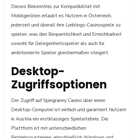
Dieses Bekenntnis zur Kompatibilität mit
Mobilgeräten erlaubt es Nutzern in Österreich,
jederzeit und überall ihre Lieblings-Casinospiele zu
spielen, was den Bequemlichkeit und Erreichbarkeit
sowohl für Gelegenheitsspieler als auch für
ambitionierte Spieler gleichermaßen steigert.
Desktop-
Zugriffsoptionen
Der Zugriff auf Spingranny Casino über einen
Desktop-Computer ist einfach und garantiert Nutzern
in Austria ein erstklassiges Spielerlebnis. Die
Plattform ist mit unterschiedlichen
Betriebssystemen, einschließlich Windows und