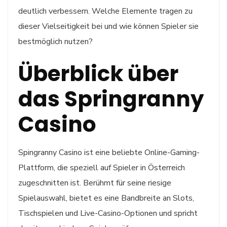
deutlich verbessern. Welche Elemente tragen zu
dieser Vielseitigkeit bei und wie können Spieler sie
bestmöglich nutzen?
Überblick über
das Springranny
Casino
Spingranny Casino ist eine beliebte Online-Gaming-
Plattform, die speziell auf Spieler in Österreich
zugeschnitten ist. Berühmt für seine riesige
Spielauswahl, bietet es eine Bandbreite an Slots,
Tischspielen und Live-Casino-Optionen und spricht