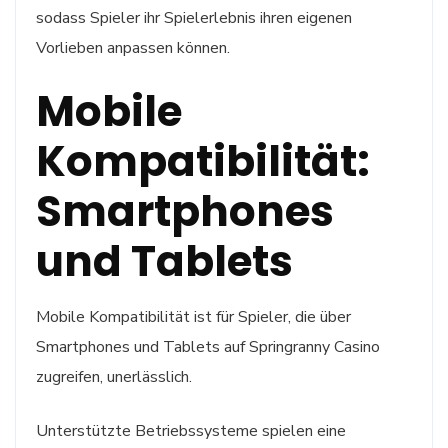
sodass Spieler ihr Spielerlebnis ihren eigenen
Vorlieben anpassen können.
Mobile
Kompatibilität:
Smartphones
und Tablets
Mobile Kompatibilität ist für Spieler, die über
Smartphones und Tablets auf Springranny Casino
zugreifen, unerlässlich.
Unterstützte Betriebssysteme spielen eine