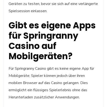
Geräten zu testen, bevor sie sich auf eine verlängerte
Spielsession einlassen.
Gibt es eigene Apps
für Springranny
Casino auf
Mobilgeräten?
Für Springranny Casino gibt es keine eigene App für
Mobilgeräte; Spieler können jedoch über ihren
mobilen Browser auf das Casino gelangen. Dies
ermöglicht ein flüssiges Spielerlebnis ohne das
Herunterladen zusätzlicher Anwendungen.