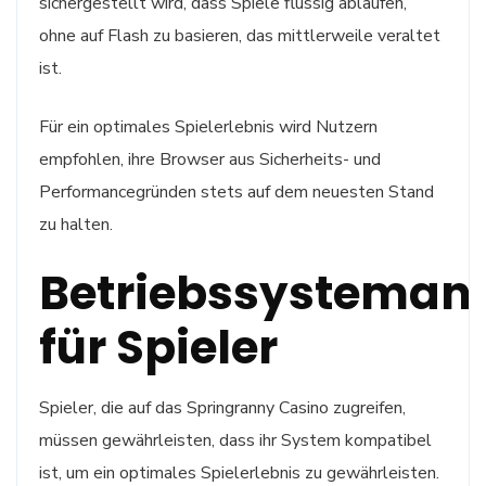
sichergestellt wird, dass Spiele flüssig ablaufen,
ohne auf Flash zu basieren, das mittlerweile veraltet
ist.
Für ein optimales Spielerlebnis wird Nutzern
empfohlen, ihre Browser aus Sicherheits- und
Performancegründen stets auf dem neuesten Stand
zu halten.
Betriebssysteman
für Spieler
Spieler, die auf das Springranny Casino zugreifen,
müssen gewährleisten, dass ihr System kompatibel
ist, um ein optimales Spielerlebnis zu gewährleisten.