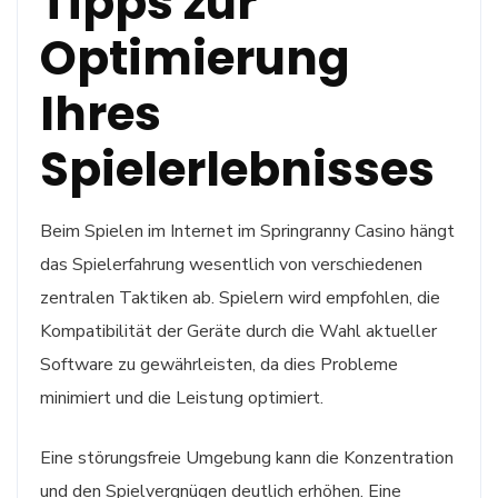
Tipps zur
Optimierung
Ihres
Spielerlebnisses
Beim Spielen im Internet im Springranny Casino hängt
das Spielerfahrung wesentlich von verschiedenen
zentralen Taktiken ab. Spielern wird empfohlen, die
Kompatibilität der Geräte durch die Wahl aktueller
Software zu gewährleisten, da dies Probleme
minimiert und die Leistung optimiert.
Eine störungsfreie Umgebung kann die Konzentration
und den Spielvergnügen deutlich erhöhen. Eine