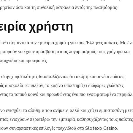
ρηστών όσο και τη συνολική ασφάλεια εντός της πλατφόρμας.
ειρία χρήστη
νει σημαντικά την εμπειρία χρήστη για τους Έλληνες παίκτες. Με έν
ς μπορούν να έχουν πρόσβαση στους λογαριασμούς τους γρήγορα και
παιχνίδια και προσφορές.
στην χρηστικότητα, διασφαλίζοντας ότι ακόμη και οι νέοι παίκτες
ς δυσκολία. Επιπλέον, το καζίνο υποστηρίζει διάφορες γλώσσες,
τας το τοπικό κοινό και προωθώντας ένα πιο ενσωματωμένο περιβάλ
νο ενισχύει το αίσθημα του ανήκειν, αλλά και χτίζει εμπιστοσύνη μετ
τας ενισχύουν περαιτέρω την εμπειρία, καθησυχάζοντας τους παίκτες
νουν συναρπαστικές επιλογές παιχνιδιού στο Slotexo Casino.