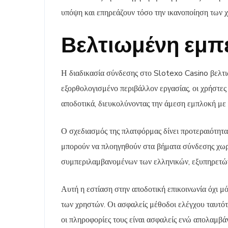
υπόψη και επηρεάζουν τόσο την ικανοποίηση των χ
Βελτιωμένη εμπ
Η διαδικασία σύνδεσης στο Slotexo Casino βελτιώ
εξορθολογισμένο περιβάλλον εργασίας, οι χρήστε
αποδοτικά, διευκολύνοντας την άμεση εμπλοκή με 
Ο σχεδιασμός της πλατφόρμας δίνει προτεραιότητα 
μπορούν να πλοηγηθούν στα βήματα σύνδεσης χωρί
συμπεριλαμβανομένων των ελληνικών, εξυπηρετών
Αυτή η εστίαση στην αποδοτική επικοινωνία όχι μό
των χρηστών. Οι ασφαλείς μέθοδοι ελέγχου ταυτότη
οι πληροφορίες τους είναι ασφαλείς ενώ απολαμβά