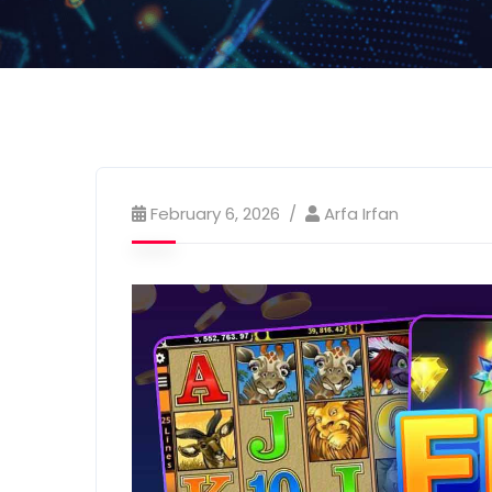
February 6, 2026
Arfa Irfan