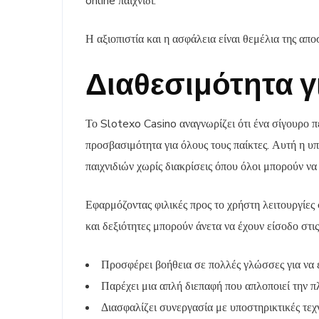
online παιχνίδι.
Η αξιοπιστία και η ασφάλεια είναι θεμέλια της απο
Διαθεσιμότητα γ
Το Slotexo Casino αναγνωρίζει ότι ένα σίγουρο πε
προσβασιμότητα για όλους τους παίκτες. Αυτή η υπ
παιχνιδιών χωρίς διακρίσεις όπου όλοι μπορούν να
Εφαρμόζοντας φιλικές προς το χρήστη λειτουργίες 
και δεξιότητες μπορούν άνετα να έχουν είσοδο στις
Προσφέρει βοήθεια σε πολλές γλώσσες για να 
Παρέχει μια απλή διεπαφή που απλοποιεί την π
Διασφαλίζει συνεργασία με υποστηρικτικές τεχν