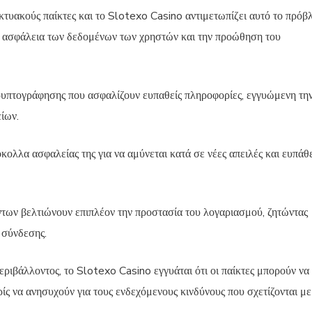
δικτυακούς παίκτες και το Slotexo Casino αντιμετωπίζει αυτό το πρό
ην ασφάλεια των δεδομένων των χρηστών και την προώθηση του
ρυπτογράφησης που ασφαλίζουν ευπαθείς πληροφορίες, εγγυώμενη τη
ίων.
ολλα ασφαλείας της για να αμύνεται κατά σε νέες απειλές και ευπάθε
των βελτιώνουν επιπλέον την προστασία του λογαριασμού, ζητώντας
 σύνδεσης.
ιβάλλοντος, το Slotexo Casino εγγυάται ότι οι παίκτες μπορούν να
ίς να ανησυχούν για τους ενδεχόμενους κινδύνους που σχετίζονται με