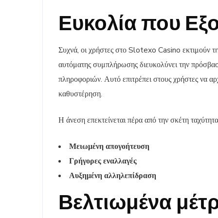
Ευκολία που Εξ
Συχνά, οι χρήστες στο Slotexo Casino εκτιμούν τη
αυτόματης συμπλήρωσης διευκολύνει την πρόσβαση,
πληροφοριών. Αυτό επιτρέπει στους χρήστες να αρ
καθυστέρηση.
Η άνεση επεκτείνεται πέρα από την σκέτη ταχύτητ
Μειωμένη απογοήτευση
Γρήγορες εναλλαγές
Αυξημένη αλληλεπίδραση
Βελτιωμένα μέτ