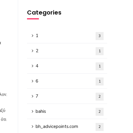
Categories
1
3
α
2
1
4
1
6
1
λον.
7
2
αξύ
bahis
2
 ότι
bh_advicepoints.com
2