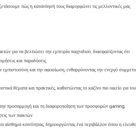
εξετάσουμε πώς η κατανόησή τους διαμορφώνει τις μελλοντικές μας
τών για να βελτιώσει την εμπειρία παιχνιδιού, διασφαλίζοντας ότι
τιμήσεις και παραδόσεις.
ην εμπιστοσύνη και την αφοσίωση, ενθαρρύνοντας την ενεργό συμμετ
τικά θέματα και πρακτικές, καθιστώντας το καζίνο πιο οικείο για το
την προσαρμογή και τη διαφοροποίηση των προσφορών gaming,
εις των παικτών.
να αίσθημα κοινότητας, δημιουργώντας ένα περιβάλλον όπου η ελευθ