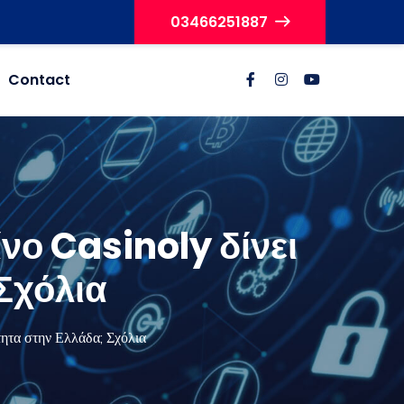
03466251887
Contact
νο Casinoly δίνει
Σχόλια
τητα στην Ελλάδα; Σχόλια