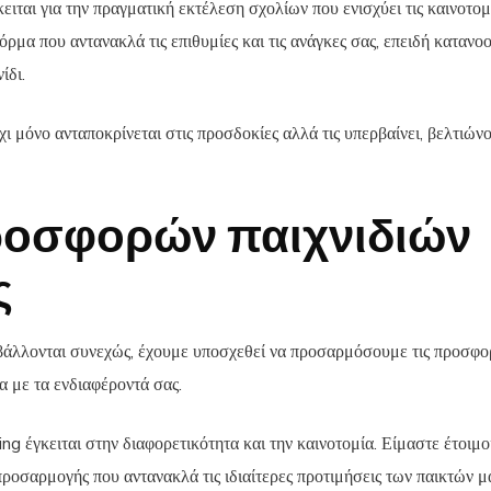
ιται για την πραγματική εκτέλεση σχολίων που ενισχύει τις καινοτομ
μα που αντανακλά τις επιθυμίες και τις ανάγκες σας, επειδή κατανο
ίδι.
ι μόνο ανταποκρίνεται στις προσδοκίες αλλά τις υπερβαίνει, βελτιών
οσφορών παιχνιδιών
ς
αβάλλονται συνεχώς, έχουμε υποσχεθεί να προσαρμόσουμε τις προσφο
α με τα ενδιαφέροντά σας.
ng έγκειται στην διαφορετικότητα και την καινοτομία. Είμαστε έτοιμο
ροσαρμογής που αντανακλά τις ιδιαίτερες προτιμήσεις των παικτών μ