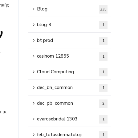
νικής
Blog
235
blog-3
1
ν
bt prod
1
ς
casinom 12855
1
Cloud Computing
1
dec_bh_common
1
dec_pb_common
2
ι με
evarosebridal 1303
1
feb_lotusdermatoloji
1