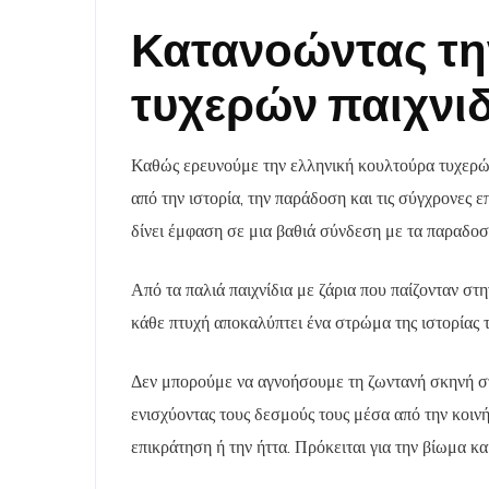
Κατανοώντας τη
τυχερών παιχνι
Καθώς ερευνούμε την ελληνική κουλτούρα τυχερών
από την ιστορία, την παράδοση και τις σύγχρονες 
δίνει έμφαση σε μια βαθιά σύνδεση με τα παραδοσι
Από τα παλιά παιχνίδια με ζάρια που παίζονταν στ
κάθε πτυχή αποκαλύπτει ένα στρώμα της ιστορίας 
Δεν μπορούμε να αγνοήσουμε τη ζωντανή σκηνή στις
ενισχύοντας τους δεσμούς τους μέσα από την κοινή 
επικράτηση ή την ήττα. Πρόκειται για την βίωμα κα