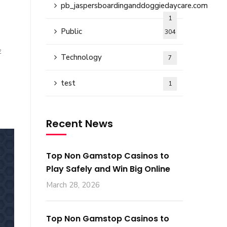
pb_jaspersboardinganddoggiedaycare.com
1
Public
304
ε
Technology
7
test
1
Recent News
Top Non Gamstop Casinos to
Play Safely and Win Big Online
March 28, 2026
Top Non Gamstop Casinos to