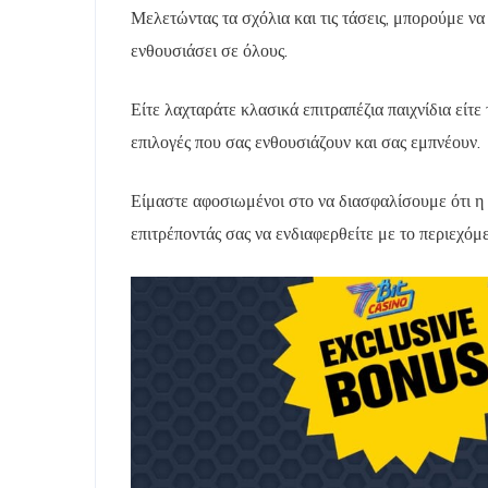
Μελετώντας τα σχόλια και τις τάσεις, μπορούμε ν
ενθουσιάσει σε όλους.
Είτε λαχταράτε κλασικά επιτραπέζια παιχνίδια είτ
επιλογές που σας ενθουσιάζουν και σας εμπνέουν.
Είμαστε αφοσιωμένοι στο να διασφαλίσουμε ότι η ε
επιτρέποντάς σας να ενδιαφερθείτε με το περιεχόμ