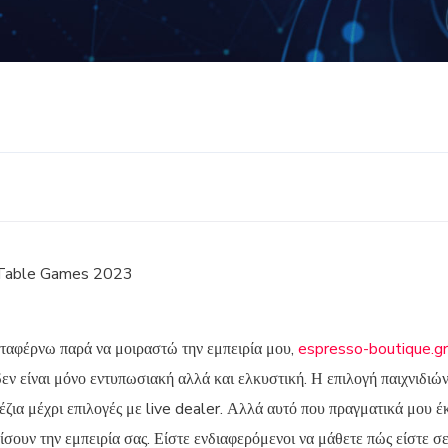
ταφέρνω παρά να μοιραστώ την εμπειρία μου,
espresso-boutique.gr
εν είναι μόνο εντυπωσιακή αλλά και ελκυστική. Η επιλογή παιχνιδιώ
ια μέχρι επιλογές με live dealer. Αλλά αυτό που πραγματικά μου έ
ουν την εμπειρία σας. Είστε ενδιαφερόμενοι να μάθετε πώς είστε σ