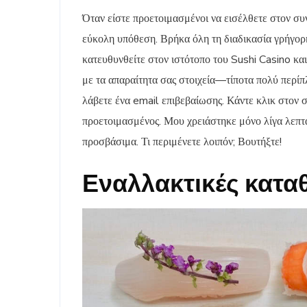
Όταν είστε προετοιμασμένοι να εισέλθετε στον συ
εύκολη υπόθεση. Βρήκα όλη τη διαδικασία γρήγορη 
κατευθυνθείτε στον ιστότοπο του Sushi Casino κ
με τα απαραίτητα σας στοιχεία—τίποτα πολύ περίπ
λάβετε ένα email επιβεβαίωσης. Κάντε κλικ στον σ
προετοιμασμένος. Μου χρειάστηκε μόνο λίγα λεπτά
προσβάσιμα. Τι περιμένετε λοιπόν; Βουτήξτε!
Εναλλακτικές κατα