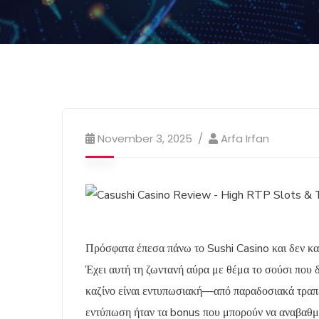
November 3, 2025
Arfa Irfan
Πρόσφατα έπεσα πάνω το Sushi Casino και δεν κα
Έχει αυτή τη ζωντανή αύρα με θέμα το σούσι που δ
καζίνο είναι εντυπωσιακή—από παραδοσιακά τραπέζ
εντύπωση ήταν τα bonus που μπορούν να αναβαθμίσ