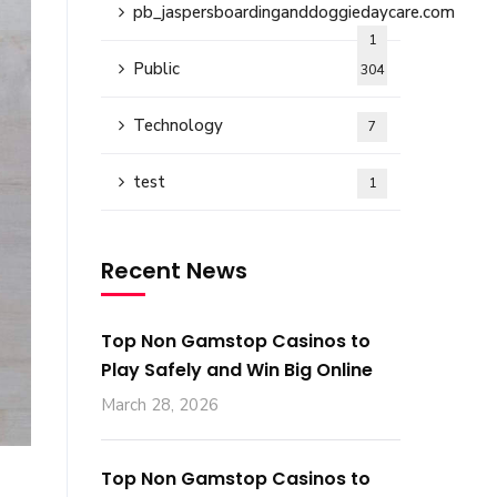
pb_jaspersboardinganddoggiedaycare.com
1
Public
304
Technology
7
test
1
Recent News
Top Non Gamstop Casinos to
Play Safely and Win Big Online
March 28, 2026
Top Non Gamstop Casinos to