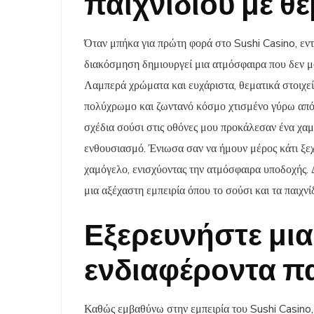
παιχνιδιού με θ
Όταν μπήκα για πρώτη φορά στο Sushi Casino, εν
διακόσμηση δημιουργεί μια ατμόσφαιρα που δεν μο
Λαμπερά χρώματα και ευχάριστα, θεματικά στοιχεία
πολύχρωμο και ζωντανό κόσμο χτισμένο γύρω από τ
σχέδια σούσι στις οθόνες μου προκάλεσαν ένα χα
ενθουσιασμό. Ένιωσα σαν να ήμουν μέρος κάτι ξεχ
χαμόγελο, ενισχύοντας την ατμόσφαιρα υποδοχής. Δε
μια αξέχαστη εμπειρία όπου το σούσι και τα παιχνί
Εξερευνήστε μια
ενδιαφέροντα πα
Καθώς εμβαθύνω στην εμπειρία του Sushi Casino,