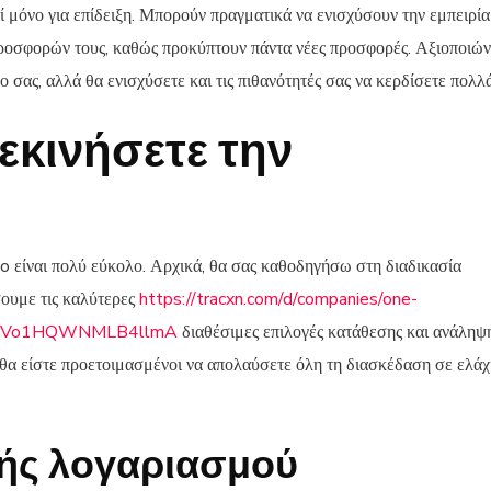
εί μόνο για επίδειξη. Μπορούν πραγματικά να ενισχύσουν την εμπειρία
 προσφορών τους, καθώς προκύπτουν πάντα νέες προσφορές. Αξιοποιών
 σας, αλλά θα ενισχύσετε και τις πιθανότητές σας να κερδίσετε πολλά
εκινήσετε την
no είναι πολύ εύκολο. Αρχικά, θα σας καθοδηγήσω στη διαδικασία
σουμε τις καλύτερες
https://tracxn.com/d/companies/one-
vg3Vo1HQWNMLB4llmA
διαθέσιμες επιλογές κατάθεσης και ανάληψη
, θα είστε προετοιμασμένοι να απολαύσετε όλη τη διασκέδαση σε ελάχ
φής λογαριασμού