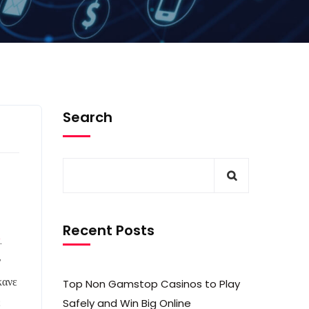
Search
Recent Posts
.
ν
κανε
Top Non Gamstop Casinos to Play
ε
Safely and Win Big Online