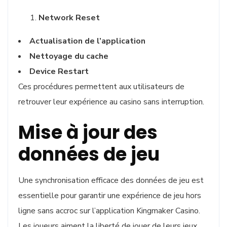
Network Reset
Actualisation de l’application
Nettoyage du cache
Device Restart
Ces procédures permettent aux utilisateurs de
retrouver leur expérience au casino sans interruption.
Mise à jour des
données de jeu
Une synchronisation efficace des données de jeu est
essentielle pour garantir une expérience de jeu hors
ligne sans accroc sur l’application Kingmaker Casino.
Les joueurs aiment la liberté de jouer de leurs jeux