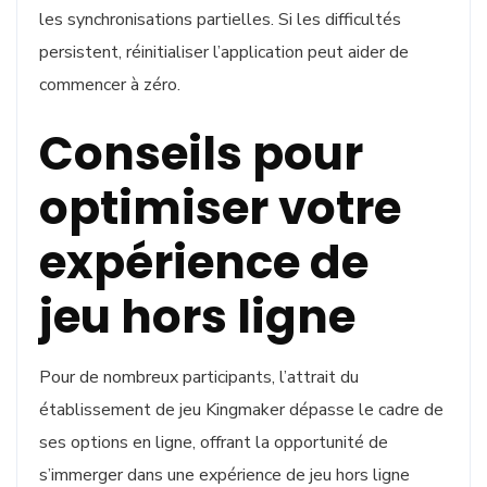
les synchronisations partielles. Si les difficultés
persistent, réinitialiser l’application peut aider de
commencer à zéro.
Conseils pour
optimiser votre
expérience de
jeu hors ligne
Pour de nombreux participants, l’attrait du
établissement de jeu Kingmaker dépasse le cadre de
ses options en ligne, offrant la opportunité de
s’immerger dans une expérience de jeu hors ligne