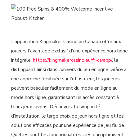
L’application Kingmaker Casino au Canada offre aux
joueurs l’avantage exclusif d’une expérience hors ligne
intégrale,
https://kingmakercasino.eu/fr-ca/app/
, la
distinguant ainsi dans l’univers du jeu en ligne. Grâce à
une approche focalisée sur l’utilisateur, les joueurs
peuvent basculer facilement du mode en ligne au
mode hors ligne, garantissant un accès constant à
leurs jeux favoris. Découvrez la simplicité
d’installation, le large choix de jeux hors ligne et les
solutions efficaces pour une expérience de jeu fluide.
Quelles sont les fonctionnalités clés qui optimisent