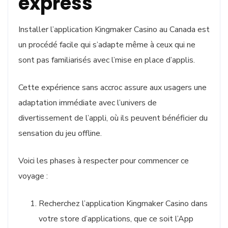
express
Installer l’application Kingmaker Casino au Canada est
un procédé facile qui s’adapte même à ceux qui ne
sont pas familiarisés avec l’mise en place d’applis.
Cette expérience sans accroc assure aux usagers une
adaptation immédiate avec l’univers de
divertissement de l’appli, où ils peuvent bénéficier du
sensation du jeu offline.
Voici les phases à respecter pour commencer ce
voyage :
Recherchez l’application Kingmaker Casino dans
votre store d’applications, que ce soit l’App