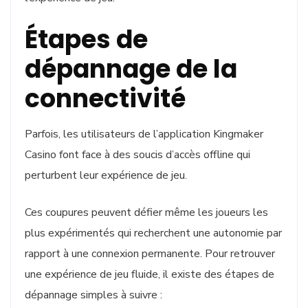
Étapes de
dépannage de la
connectivité
Parfois, les utilisateurs de l’application Kingmaker
Casino font face à des soucis d’accès offline qui
perturbent leur expérience de jeu.
Ces coupures peuvent défier même les joueurs les
plus expérimentés qui recherchent une autonomie par
rapport à une connexion permanente. Pour retrouver
une expérience de jeu fluide, il existe des étapes de
dépannage simples à suivre :