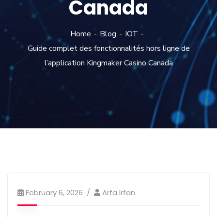
Canada
Home
Blog
IOT
Guide complet des fonctionnalités hors ligne de
l’application Kingmaker Casino Canada
February 6, 2026
Arfa Irfan