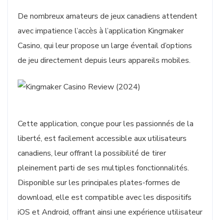
De nombreux amateurs de jeux canadiens attendent
avec impatience l’accès à l’application Kingmaker
Casino, qui leur propose un large éventail d’options
de jeu directement depuis leurs appareils mobiles.
Cette application, conçue pour les passionnés de la
liberté, est facilement accessible aux utilisateurs
canadiens, leur offrant la possibilité de tirer
pleinement parti de ses multiples fonctionnalités.
Disponible sur les principales plates-formes de
download, elle est compatible avec les dispositifs
iOS et Android, offrant ainsi une expérience utilisateur