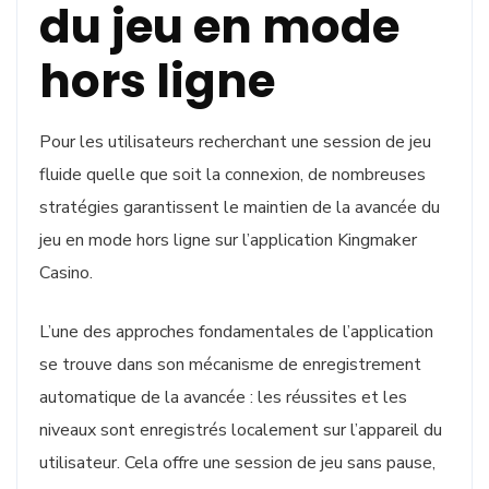
du jeu en mode
hors ligne
Pour les utilisateurs recherchant une session de jeu
fluide quelle que soit la connexion, de nombreuses
stratégies garantissent le maintien de la avancée du
jeu en mode hors ligne sur l’application Kingmaker
Casino.
L’une des approches fondamentales de l’application
se trouve dans son mécanisme de enregistrement
automatique de la avancée : les réussites et les
niveaux sont enregistrés localement sur l’appareil du
utilisateur. Cela offre une session de jeu sans pause,