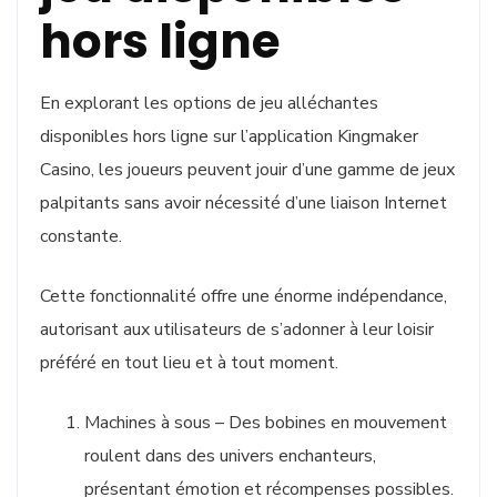
hors ligne
En explorant les options de jeu alléchantes
disponibles hors ligne sur l’application Kingmaker
Casino, les joueurs peuvent jouir d’une gamme de jeux
palpitants sans avoir nécessité d’une liaison Internet
constante.
Cette fonctionnalité offre une énorme indépendance,
autorisant aux utilisateurs de s’adonner à leur loisir
préféré en tout lieu et à tout moment.
Machines à sous – Des bobines en mouvement
roulent dans des univers enchanteurs,
présentant émotion et récompenses possibles.