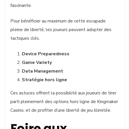
fascinante.
Pour bénéficier au maximum de cette escapade
pleine de liberté, les joueurs peuvent adopter des
tactiques clés.
Device Preparedness
Game Variety
Data Management
Stratégie hors ligne
Ces astuces offrent la possibilité aux joueurs de tirer
parti pleinement des options hors ligne de Kingmaker
Casino, et de profiter d’une liberté de jeu illimitée.
Foire aux