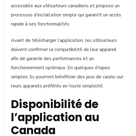
accessible aux utilisateurs canadiens et propose un
processus d’installation simple qui garantit un accès
rapide à ses fonctionnalités.
Avant de télécharger l’application, les utilisateurs
doivent confirmer la compatibilité de leur appareil
afin de garantir des performances et un
fonctionnement optimaux. En quelques étapes
simples, ils pourront bénéficier des jeux de casino sur
leurs appareils préférés en toute simplicité.
Disponibilité de
l’application au
Canada