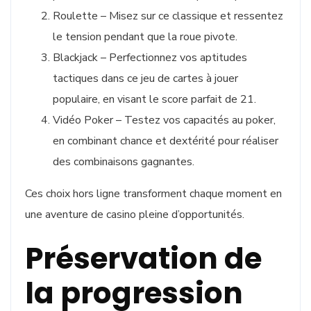
Roulette – Misez sur ce classique et ressentez
le tension pendant que la roue pivote.
Blackjack – Perfectionnez vos aptitudes
tactiques dans ce jeu de cartes à jouer
populaire, en visant le score parfait de 21.
Vidéo Poker – Testez vos capacités au poker,
en combinant chance et dextérité pour réaliser
des combinaisons gagnantes.
Ces choix hors ligne transforment chaque moment en
une aventure de casino pleine d’opportunités.
Préservation de
la progression