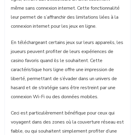
même sans connexion internet. Cette fonctionnalité
leur permet de s’affranchir des limitations liées à la
connexion internet pour les jeux en ligne.
En téléchargeant certains jeux sur leurs appareils, les
joueurs peuvent profiter de leurs expériences de
casino favoris quand ils le souhaitent. Cette
caractéristique hors ligne offre une impression de
liberté, permettant de s’évader dans un univers de
hasard et de stratégie sans être restreint par une
connexion Wi-Fi ou des données mobiles.
Ceci est particulièrement bénéfique pour ceux qui
voyagent dans des zones où la couverture réseau est
faible, ou qui souhaitent simplement profiter d’une