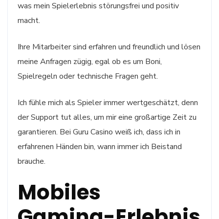
was mein Spielerlebnis störungsfrei und positiv
macht.
Ihre Mitarbeiter sind erfahren und freundlich und lösen
meine Anfragen zügig, egal ob es um Boni,
Spielregeln oder technische Fragen geht.
Ich fühle mich als Spieler immer wertgeschätzt, denn
der Support tut alles, um mir eine großartige Zeit zu
garantieren. Bei Guru Casino weiß ich, dass ich in
erfahrenen Händen bin, wann immer ich Beistand
brauche.
Mobiles
Gaming-Erlebnis