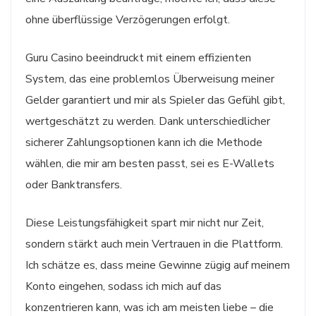
ohne überflüssige Verzögerungen erfolgt.
Guru Casino beeindruckt mit einem effizienten
System, das eine problemlos Überweisung meiner
Gelder garantiert und mir als Spieler das Gefühl gibt,
wertgeschätzt zu werden. Dank unterschiedlicher
sicherer Zahlungsoptionen kann ich die Methode
wählen, die mir am besten passt, sei es E-Wallets
oder Banktransfers.
Diese Leistungsfähigkeit spart mir nicht nur Zeit,
sondern stärkt auch mein Vertrauen in die Plattform.
Ich schätze es, dass meine Gewinne zügig auf meinem
Konto eingehen, sodass ich mich auf das
konzentrieren kann, was ich am meisten liebe – die