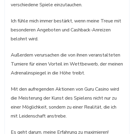
verschiedene Spiele einzutauchen.
Ich fühle mich immer bestärkt, wenn meine Treue mit
besonderen Angeboten und Cashback-Anreizen
belohnt wird.
Außerdem verursachen die von ihnen veranstalteten
Turniere für einen Vorteil im Wettbewerb, der meinen
Adrenalinspiegel in die Höhe treibt.
Mit den aufregenden Aktionen von Guru Casino wird
die Meisterung der Kunst des Spielens nicht nur zu
einer Möglichkeit, sondern zu einer Realität, die ich
mit Leidenschaft anstrebe.
Es geht darum, meine Erfahrung zu maximieren!