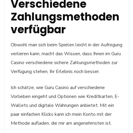
Verschiedene
Zahlungsmethoden
verfügbar
Obwohl man sich beim Spielen leicht in der Aufregung
verlieren kann, macht das Wissen, dass Ihnen im Guru
Casino verschiedene sichere Zahlungsmethoden zur
Verfügung stehen, Ihr Erlebnis noch besser.
Ich schätze, wie Guru Casino auf verschiedene
Vorlieben eingeht und Optionen wie Kreditkarten, E-
Wallets und digitale Währungen anbietet. Mit ein
paar einfachen Klicks kann ich mein Konto mit der
Methode aufladen, die mir am angenehmsten ist.