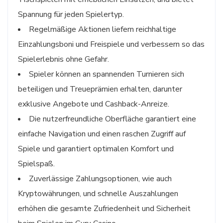
Spannung für jeden Spielertyp.
Regelmäßige Aktionen liefern reichhaltige
Einzahlungsboni und Freispiele und verbessern so das
Spielerlebnis ohne Gefahr.
Spieler können an spannenden Turnieren sich
beteiligen und Treueprämien erhalten, darunter
exklusive Angebote und Cashback-Anreize.
Die nutzerfreundliche Oberfläche garantiert eine
einfache Navigation und einen raschen Zugriff auf
Spiele und garantiert optimalen Komfort und
Spielspaß.
Zuverlässige Zahlungsoptionen, wie auch
Kryptowährungen, und schnelle Auszahlungen
erhöhen die gesamte Zufriedenheit und Sicherheit