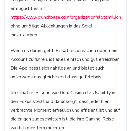
ermöglicht es mir,
https://www.crunchbase.com/organization/slotsmillion
ohne unnötige Ablenkungen in das Spiel
einzutauchen.
Wenn es darum geht, Einsätze zu machen oder mein
Account zu führen, ist alles einfach und gut erreichbar.
Die App passt sich nahtlos an und bietet auch
unterwegs das gleiche erstklassige Erlebnis.
Ich schätze es sehr, wie Guru Casino die Usability in
den Fokus stellt und dafür sorgt, dass jeder hier
verbrachte Moment erfreulich und effizient ist und auf
diejenigen zugeschnitten ist, die ihre Gaming-Reise
wirklich meistern möchten.