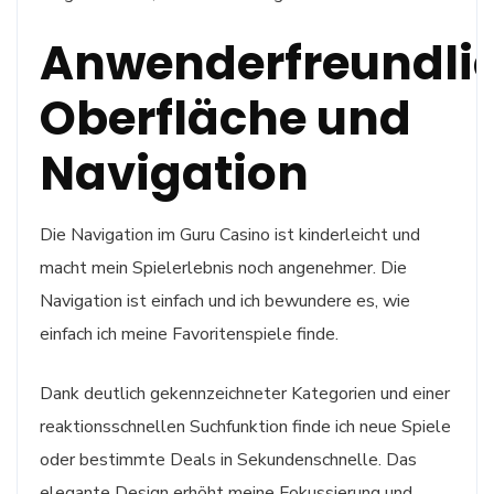
Anwenderfreundli
Oberfläche und
Navigation
Die Navigation im Guru Casino ist kinderleicht und
macht mein Spielerlebnis noch angenehmer. Die
Navigation ist einfach und ich bewundere es, wie
einfach ich meine Favoritenspiele finde.
Dank deutlich gekennzeichneter Kategorien und einer
reaktionsschnellen Suchfunktion finde ich neue Spiele
oder bestimmte Deals in Sekundenschnelle. Das
elegante Design erhöht meine Fokussierung und