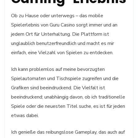
Ob zu Hause oder unterwegs – das mobile
Spielerlebnis von Guru Casino sorgt immer und an
jedem Ort für Unterhaltung. Die Plattform ist
unglaublich benutzerfreundlich und macht es mir
einfach, eine Vielzahl von Spielen zu entdecken.
Ich kann problemlos auf meine bevorzugten
Spielautomaten und Tischspiele zugreifen und die
Grafiken sind beeindruckend. Die Vielfalt ist
beeindruckend; unabhängig davon, ob ich traditionelle
Spiele oder die neuesten Titel suche, es ist für jeden
etwas dabei.
Ich genieße das reibungslose Gameplay, das auch auf