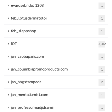
evarosebridal 1303
1
feb_lotusdermatoloji
1
feb_slappshop
1
IOT
3,367
jan_caobaparis.com
1
jan_columbiapromoproducts.com
1
jan_hbgstampede
2
jan_mentaliumist.com
1
jan_professormadjidsamii
1