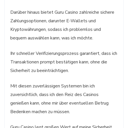
Darüber hinaus bietet Guru Casino zahlreiche sichere
Zahlungsoptionen, darunter E-Wallets und
Kryptowährungen, sodass ich problemlos und
bequem auswählen kann, was ich möchte.
Ihr schneller Verifizierungsprozess garantiert, dass ich
Transaktionen prompt bestätigen kann, ohne die
Sicherheit zu beeinträchtigen.
Mit diesen zuverlässigen Systemen bin ich
zuversichtlich, dass ich den Reiz des Casinos
genießen kann, ohne mir über eventuellen Betrug
Bedenken machen zu müssen.
Guru Casino legt großen Wert auf meine Sicherheit