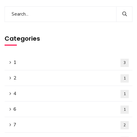
Categories
1
3
2
1
4
1
6
1
7
2