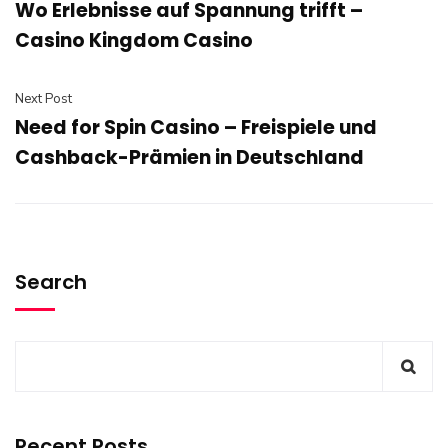
Wo Erlebnisse auf Spannung trifft –
Casino Kingdom Casino
Next Post
Need for Spin Casino – Freispiele und
Cashback-Prämien in Deutschland
Search
Recent Posts