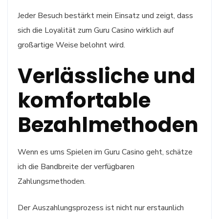
Jeder Besuch bestärkt mein Einsatz und zeigt, dass
sich die Loyalität zum Guru Casino wirklich auf
großartige Weise belohnt wird.
Verlässliche und
komfortable
Bezahlmethoden
Wenn es ums Spielen im Guru Casino geht, schätze
ich die Bandbreite der verfügbaren
Zahlungsmethoden.
Der Auszahlungsprozess ist nicht nur erstaunlich