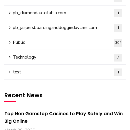
pb_diamondautotulsa.com
1
pb_jaspersboardinganddoggiedaycare.com
1
Public
304
Technology
7
test
1
Recent News
Top Non Gamstop Casinos to Play Safely and Win
Big Online