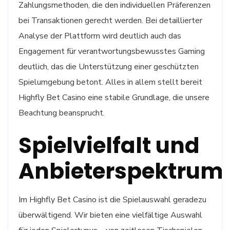
Zahlungsmethoden, die den individuellen Präferenzen
bei Transaktionen gerecht werden. Bei detaillierter
Analyse der Plattform wird deutlich auch das
Engagement für verantwortungsbewusstes Gaming
deutlich, das die Unterstützung einer geschützten
Spielumgebung betont. Alles in allem stellt bereit
Highfly Bet Casino eine stabile Grundlage, die unsere
Beachtung beansprucht.
Spielvielfalt und
Anbieterspektrum
Im Highfly Bet Casino ist die Spielauswahl geradezu
überwältigend. Wir bieten eine vielfältige Auswahl