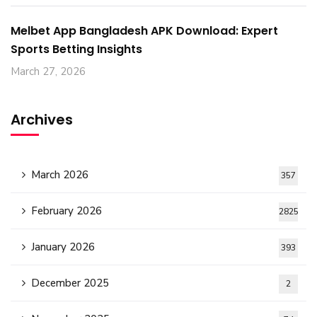
Melbet App Bangladesh APK Download: Expert
Sports Betting Insights
March 27, 2026
Archives
March 2026
357
February 2026
2825
January 2026
393
December 2025
2