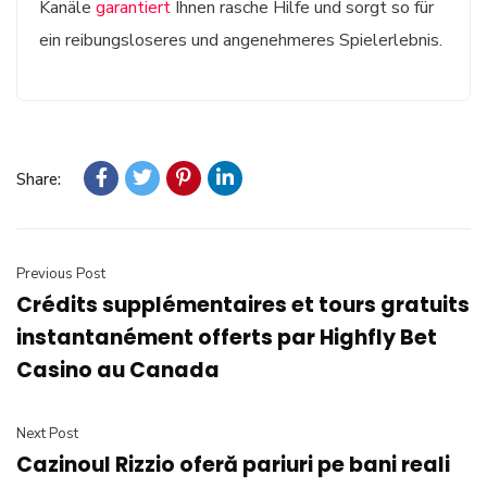
Kanäle
garantiert
Ihnen rasche Hilfe und sorgt so für
ein reibungsloseres und angenehmeres Spielerlebnis.
Share:
Previous Post
Crédits supplémentaires et tours gratuits
instantanément offerts par Highfly Bet
Casino au Canada
Next Post
Cazinoul Rizzio oferă pariuri pe bani reali