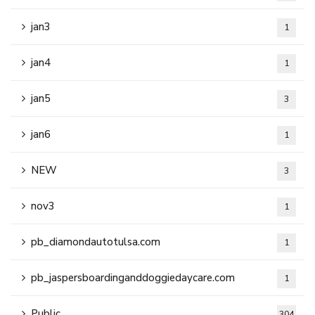
jan3
1
jan4
1
jan5
3
jan6
1
NEW
3
nov3
1
pb_diamondautotulsa.com
1
pb_jaspersboardinganddoggiedaycare.com
1
Public
304