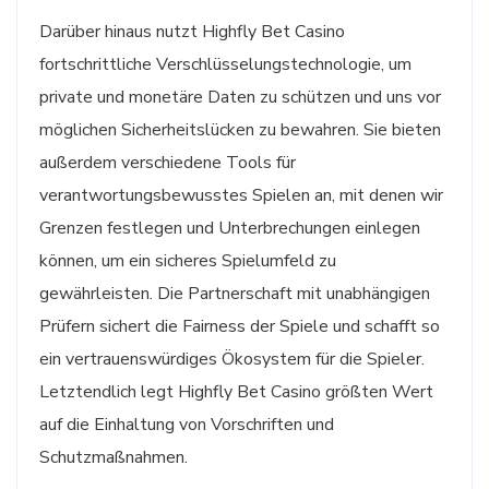
Darüber hinaus nutzt Highfly Bet Casino
fortschrittliche Verschlüsselungstechnologie, um
private und monetäre Daten zu schützen und uns vor
möglichen Sicherheitslücken zu bewahren. Sie bieten
außerdem verschiedene Tools für
verantwortungsbewusstes Spielen an, mit denen wir
Grenzen festlegen und Unterbrechungen einlegen
können, um ein sicheres Spielumfeld zu
gewährleisten. Die Partnerschaft mit unabhängigen
Prüfern sichert die Fairness der Spiele und schafft so
ein vertrauenswürdiges Ökosystem für die Spieler.
Letztendlich legt Highfly Bet Casino größten Wert
auf die Einhaltung von Vorschriften und
Schutzmaßnahmen.