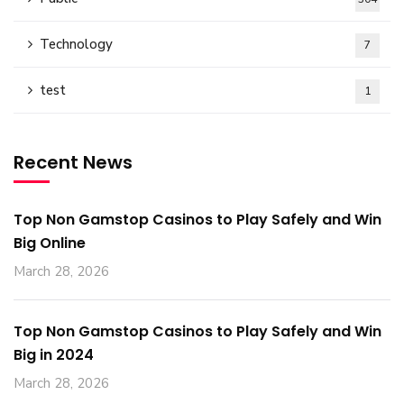
Technology
7
test
1
Recent News
Top Non Gamstop Casinos to Play Safely and Win
Big Online
March 28, 2026
Top Non Gamstop Casinos to Play Safely and Win
Big in 2024
March 28, 2026