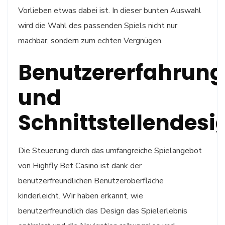
Vorlieben etwas dabei ist. In dieser bunten Auswahl
wird die Wahl des passenden Spiels nicht nur
machbar, sondern zum echten Vergnügen.
Benutzererfahrung
und
Schnittstellendesi
Die Steuerung durch das umfangreiche Spielangebot
von Highfly Bet Casino ist dank der
benutzerfreundlichen Benutzeroberfläche
kinderleicht. Wir haben erkannt, wie
benutzerfreundlich das Design das Spielerlebnis