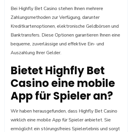
Bei Highfly Bet Casino stehen Ihnen mehrere
Zahlungsmethoden zur Verfügung, darunter
Kreditkartenoptionen, elektronische Geldbörsen und
Banktransfers. Diese Optionen garantieren Ihnen eine
bequeme, zuverlässige und effektive Ein- und
Auszahlung Ihrer Gelder.
Bietet Highfly Bet
Casino eine mobile
App für Spieler an?
Wir haben herausgefunden, dass Highfly Bet Casino
wirklich eine mobile App für Spieler anbietet. Sie
ermöglicht ein störungsfreies Spielerlebnis und sorgt