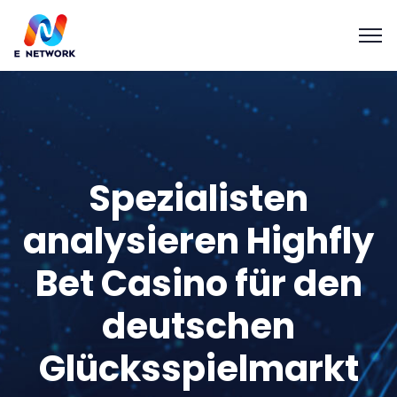
Spezialisten
analysieren Highfly
Bet Casino für den
deutschen
Glücksspielmarkt