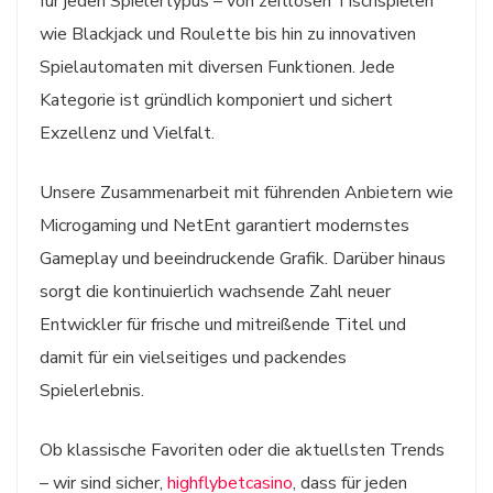
für jeden Spielertypus – von zeitlosen Tischspielen
wie Blackjack und Roulette bis hin zu innovativen
Spielautomaten mit diversen Funktionen. Jede
Kategorie ist gründlich komponiert und sichert
Exzellenz und Vielfalt.
Unsere Zusammenarbeit mit führenden Anbietern wie
Microgaming und NetEnt garantiert modernstes
Gameplay und beeindruckende Grafik. Darüber hinaus
sorgt die kontinuierlich wachsende Zahl neuer
Entwickler für frische und mitreißende Titel und
damit für ein vielseitiges und packendes
Spielerlebnis.
Ob klassische Favoriten oder die aktuellsten Trends
– wir sind sicher,
highflybetcasino
, dass für jeden