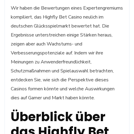
Wir haben die Bewertungen eines Expertengremiums
kompiliert, das Highfly Bet Casino neulich im
deutschen Glücksspielmarkt bewertet hat. Die
Ergebnisse unterstreichen einige Stärken heraus,
zeigen aber auch Wachstums- und
Verbesserungspotenziale auf. Indem wir ihre
Meinungen zu Anwenderfreundlichkeit,
Schutzmaßnahmen und Spielauswahl betrachten,
entdecken Sie, wie sich die Perspektive dieses
Casinos formen könnte und welche Auswirkungen
dies auf Gamer und Markt haben könnte.
Überblick über
das Highfly Bet