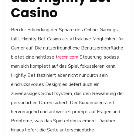
Casino
Bei der Erkundung der Sphäre des Online-Gamings
fällt Highfly Bet Casino als attraktive Möglichkeit für
Gamer auf. Die nutzerfreundliche Benutzeroberfläche
bietet eine nahtlose
tracxn.com
Steuerung, sodass
man sich komplett auf das Spiel fokussieren kann.
Highfly Bet fasziniert aber nicht nur durch sein
eindrucksvolles Design; es liefert auch ein
zuverlässiges Schutzsystem, das den Bewahrung der
persönlichen Daten sichert. Der Kundendienst ist
hervorragend und antwortet prompt auf Fragen und
Probleme, was das Spielerlebnis erhöht. Darüber
hinaus liefert die Seite unterschiedliche