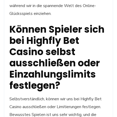
während wir in die spannende Welt des Online-
Glücksspiels einziehen.
Können Spieler sich
bei Highfly Bet
Casino selbst
ausschließen oder
Einzahlungslimits
festlegen?
Selbstverständlich, können wir uns bei Highfly Bet
Casino ausschließen oder Limitierungen festlegen.
Bewusstes Spielen ist uns sehr wichtig, und die