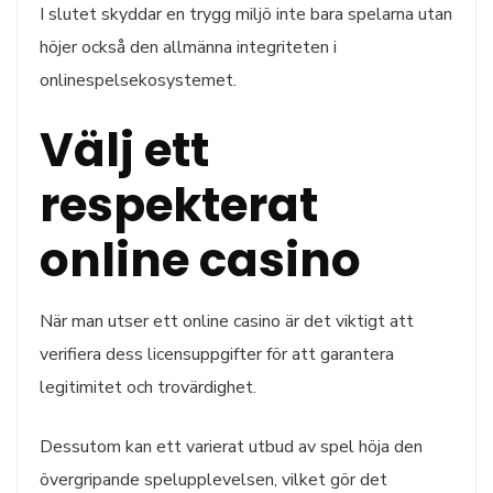
I slutet skyddar en trygg miljö inte bara spelarna utan
höjer också den allmänna integriteten i
onlinespelsekosystemet.
Välj ett
respekterat
online casino
När man utser ett online casino är det viktigt att
verifiera dess licensuppgifter för att garantera
legitimitet och trovärdighet.
Dessutom kan ett varierat utbud av spel höja den
övergripande spelupplevelsen, vilket gör det