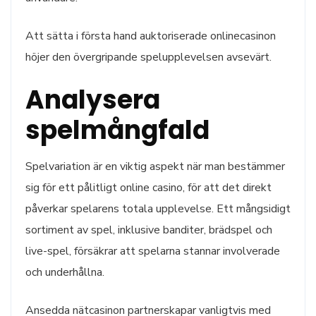
Att sätta i första hand auktoriserade onlinecasinon
höjer den övergripande spelupplevelsen avsevärt.
Analysera
spelmångfald
Spelvariation är en viktig aspekt när man bestämmer
sig för ett pålitligt online casino, för att det direkt
påverkar spelarens totala upplevelse. Ett mångsidigt
sortiment av spel, inklusive banditer, brädspel och
live-spel, försäkrar att spelarna stannar involverade
och underhållna.
Ansedda nätcasinon partnerskapar vanligtvis med