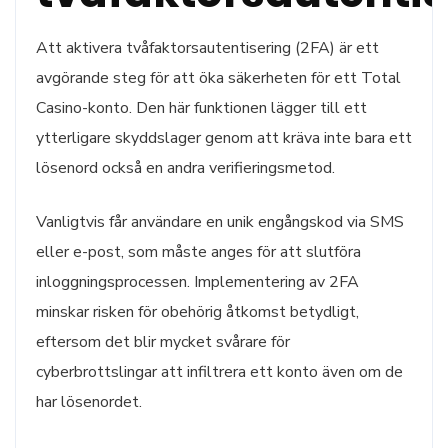
Att aktivera tvåfaktorsautentisering (2FA) är ett
avgörande steg för att öka säkerheten för ett Total
Casino-konto. Den här funktionen lägger till ett
ytterligare skyddslager genom att kräva inte bara ett
lösenord också en andra verifieringsmetod.
Vanligtvis får användare en unik engångskod via SMS
eller e-post, som måste anges för att slutföra
inloggningsprocessen. Implementering av 2FA
minskar risken för obehörig åtkomst betydligt,
eftersom det blir mycket svårare för
cyberbrottslingar att infiltrera ett konto även om de
har lösenordet.