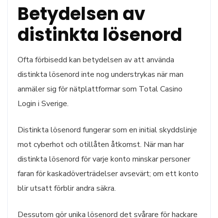
Betydelsen av
distinkta lösenord
Ofta förbisedd kan betydelsen av att använda
distinkta lösenord inte nog understrykas när man
anmäler sig för nätplattformar som Total Casino
Login i Sverige.
Distinkta lösenord fungerar som en initial skyddslinje
mot cyberhot och otillåten åtkomst. När man har
distinkta lösenord för varje konto minskar personer
faran för kaskadöverträdelser avsevärt; om ett konto
blir utsatt förblir andra säkra.
Dessutom gör unika lösenord det svårare för hackare