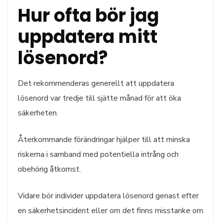
Hur ofta bör jag
uppdatera mitt
lösenord?
Det rekommenderas generellt att uppdatera
lösenord var tredje till sjätte månad för att öka
säkerheten.
Återkommande förändringar hjälper till att minska
riskerna i samband med potentiella intrång och
obehörig åtkomst.
Vidare bör individer uppdatera lösenord genast efter
en säkerhetsincident eller om det finns misstanke om