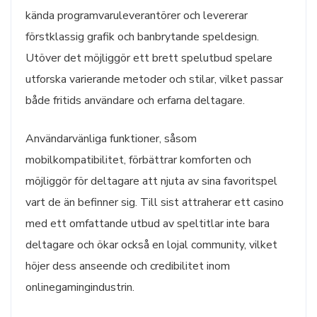
kända programvaruleverantörer och levererar
förstklassig grafik och banbrytande speldesign.
Utöver det möjliggör ett brett spelutbud spelare
utforska varierande metoder och stilar, vilket passar
både fritids användare och erfarna deltagare.
Användarvänliga funktioner, såsom
mobilkompatibilitet, förbättrar komforten och
möjliggör för deltagare att njuta av sina favoritspel
vart de än befinner sig. Till sist attraherar ett casino
med ett omfattande utbud av speltitlar inte bara
deltagare och ökar också en lojal community, vilket
höjer dess anseende och credibilitet inom
onlinegamingindustrin.