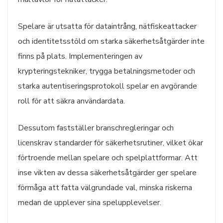
Spelare är utsatta för dataintrång, nätfiskeattacker
och identitetsstöld om starka säkerhetsåtgärder inte
finns på plats. Implementeringen av
krypteringstekniker, trygga betalningsmetoder och
starka autentiseringsprotokoll spelar en avgörande
roll för att säkra användardata.
Dessutom fastställer branschregleringar och
licenskrav standarder för säkerhetsrutiner, vilket ökar
förtroende mellan spelare och spelplattformar. Att
inse vikten av dessa säkerhetsåtgärder ger spelare
förmåga att fatta välgrundade val, minska riskerna
medan de upplever sina spelupplevelser.