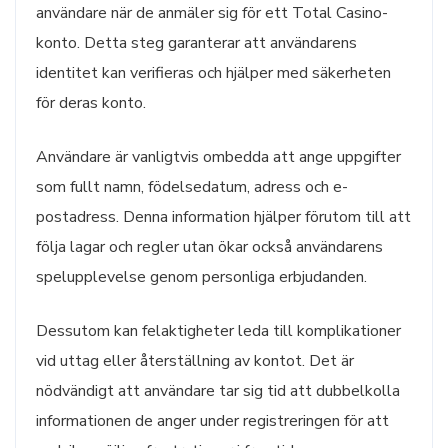
användare när de anmäler sig för ett Total Casino-
konto. Detta steg garanterar att användarens
identitet kan verifieras och hjälper med säkerheten
för deras konto.
Användare är vanligtvis ombedda att ange uppgifter
som fullt namn, födelsedatum, adress och e-
postadress. Denna information hjälper förutom till att
följa lagar och regler utan ökar också användarens
spelupplevelse genom personliga erbjudanden.
Dessutom kan felaktigheter leda till komplikationer
vid uttag eller återställning av kontot. Det är
nödvändigt att användare tar sig tid att dubbelkolla
informationen de anger under registreringen för att