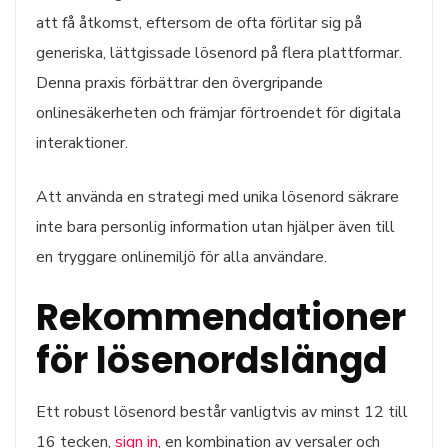
att få åtkomst, eftersom de ofta förlitar sig på
generiska, lättgissade lösenord på flera plattformar.
Denna praxis förbättrar den övergripande
onlinesäkerheten och främjar förtroendet för digitala
interaktioner.
Att använda en strategi med unika lösenord säkrare
inte bara personlig information utan hjälper även till
en tryggare onlinemiljö för alla användare.
Rekommendationer
för lösenordslängd
Ett robust lösenord består vanligtvis av minst 12 till
16 tecken,
sign in
, en kombination av versaler och