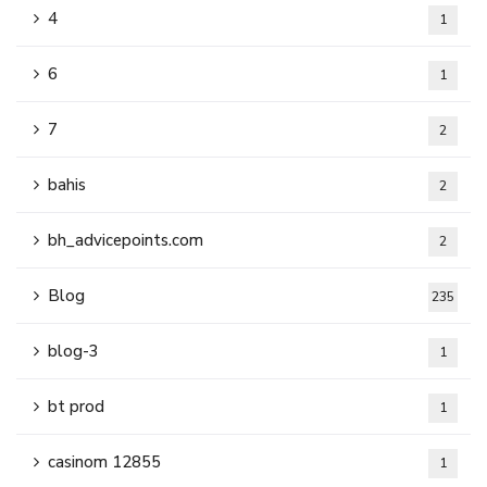
4
1
6
1
7
2
bahis
2
bh_advicepoints.com
2
Blog
235
blog-3
1
bt prod
1
casinom 12855
1