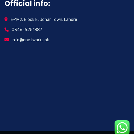
Official info:
E-192, Block E, Johar Town, Lahore
0346-6251887
info@enetworks.pk