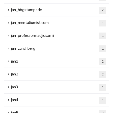
jan_hbgstampede
2
jan_mentaliumist.com
1
jan_professormadjidsamii
1
jan_zurichberg
1
jan1
2
jan2
2
jan3
1
jan4
1
jan5