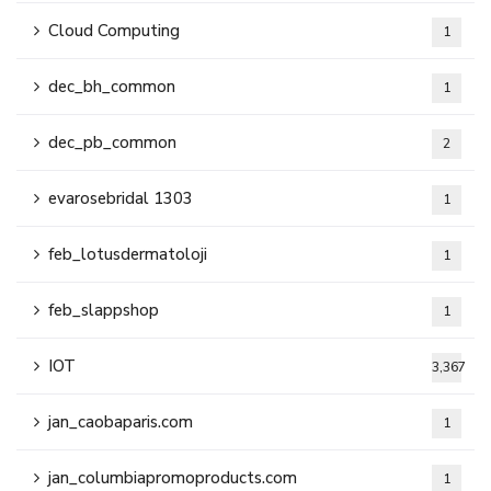
Cloud Computing
1
dec_bh_common
1
dec_pb_common
2
evarosebridal 1303
1
feb_lotusdermatoloji
1
feb_slappshop
1
IOT
3,367
jan_caobaparis.com
1
jan_columbiapromoproducts.com
1