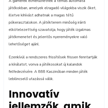
A gamerek elmerülhetnek a témás automata
játékokban, amelyek elragadó világokba viszik őket,
illetve kihívást adhatnak a magas tétű
pókerasztalokon. A játékterem minőség iránti
elkötelezettség szavatolja, hogy játék izgalmas
játékmenetet és jelentős nyereményekre való
lehetőséget ajánl.
Ezenkívül a rendszeres frissítések frissen fenntartják
a kínálatot, vonva a játékosokat új kalandok
felfedezésére. A 888 Kaszinóban minden játék
lebilincselő utazássá válik.
Innovatív
jellemzők, amik