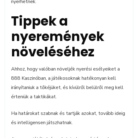
nyerhetnek.
Tippek a
nyeremények
növeléséhez
Ahhoz, hogy valóban növeljék nyerési esélyeiket a
888 Kaszinóban, a játékosoknak hatékonyan kell
irányítaniuk a tőkéjüket, és kívülről belülről meg kell
érteniük a taktikákat.
Ha határokat szabnak és tartják azokat, tovább ideig
és intelligensen játszhatnak.