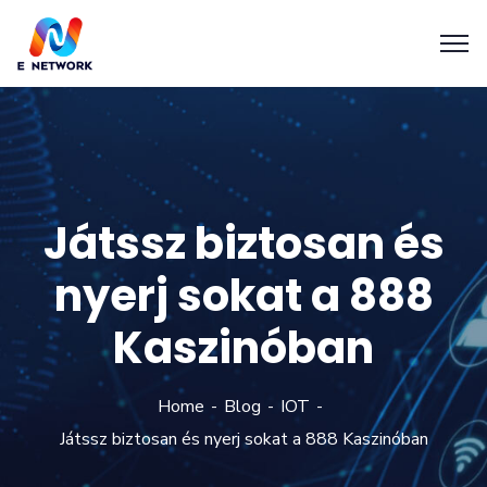
Játssz biztosan és
nyerj sokat a 888
Kaszinóban
Home
Blog
IOT
Játssz biztosan és nyerj sokat a 888 Kaszinóban