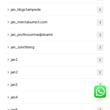
jan_hbgstampede
2
jan_mentaliumist.com
1
jan_professormadjidsamii
1
jan_zurichberg
1
jan1
2
jan2
2
jan3
1
jan4
1
jan5