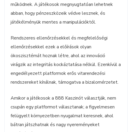
működnek. A játékosok megnyugtatóan lehetnek
abban, hogy pénzeszközeik védve lesznek, és
játékélményük mentes a manipulációktól.
Rendszeres ellenőrzésekkel és megfelelőségi
ellenőrzésekkel ezek a előírások olyan
ökoszisztémát hoznak létre, ahol az innováció
virágzik az integritás kockáztatása nélkül. Ezenkívül a
engedélyezett platformok erős vitarendezési
rendszereket kínálnak, támogatva a bizalomérzetet.
Amikor a játékosok a 888 Kaszinót választják, nem
csupán egy platformot választanak; a figyelmesen
felügyelt környezetben nyugalmat keresnek, ahol
bátran játszhatnak és nagy nyereményeket