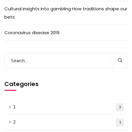
Cultural insights into gambling How traditions shape our
bets
Coronavirus disease 2019
Categories
1
3
2
1