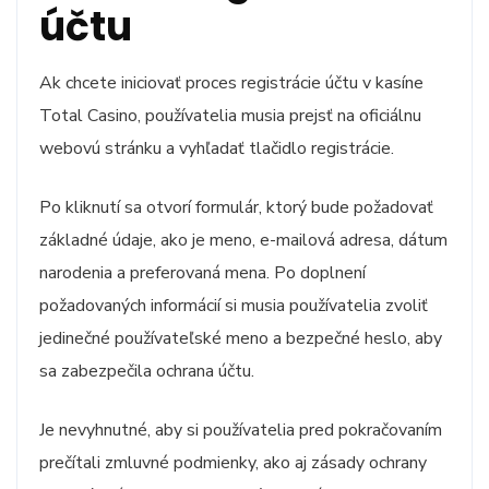
účtu
Ak chcete iniciovať proces registrácie účtu v kasíne
Total Casino, používatelia musia prejsť na oficiálnu
webovú stránku a vyhľadať tlačidlo registrácie.
Po kliknutí sa otvorí formulár, ktorý bude požadovať
základné údaje, ako je meno, e-mailová adresa, dátum
narodenia a preferovaná mena. Po doplnení
požadovaných informácií si musia používatelia zvoliť
jedinečné používateľské meno a bezpečné heslo, aby
sa zabezpečila ochrana účtu.
Je nevyhnutné, aby si používatelia pred pokračovaním
prečítali zmluvné podmienky, ako aj zásady ochrany