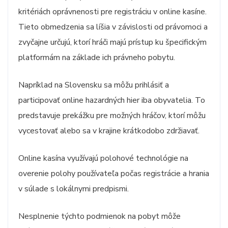
kritériách oprávnenosti pre registráciu v online kasíne.
Tieto obmedzenia sa líšia v závislosti od právomoci a
zvyčajne určujú, ktorí hráči majú prístup ku špecifickým
platformám na základe ich právneho pobytu.
Napríklad na Slovensku sa môžu prihlásiť a
participovať online hazardných hier iba obyvatelia. To
predstavuje prekážku pre možných hráčov, ktorí môžu
vycestovať alebo sa v krajine krátkodobo zdržiavať.
Online kasína využívajú polohové technológie na
overenie polohy používateľa počas registrácie a hrania
v súlade s lokálnymi predpismi.
Nesplnenie týchto podmienok na pobyt môže