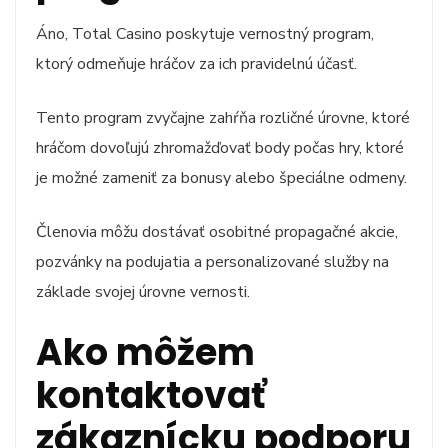
Áno, Total Casino poskytuje vernostný program,
ktorý odmeňuje hráčov za ich pravidelnú účasť.
Tento program zvyčajne zahŕňa rozličné úrovne, ktoré
hráčom dovoľujú zhromažďovať body počas hry, ktoré
je možné zameniť za bonusy alebo špeciálne odmeny.
Členovia môžu dostávať osobitné propagačné akcie,
pozvánky na podujatia a personalizované služby na
základe svojej úrovne vernosti.
Ako môžem
kontaktovať
zákaznícku podporu