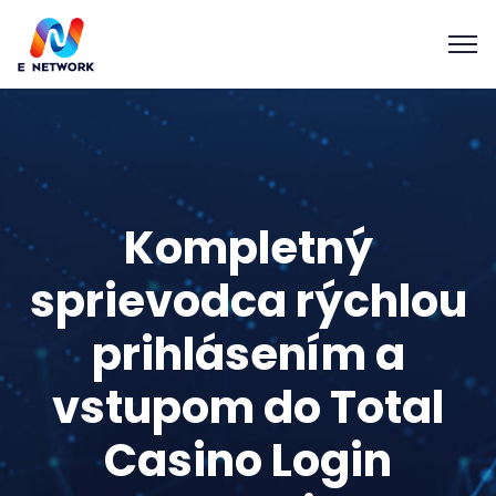
Kompletný
sprievodca rýchlou
prihlásením a
vstupom do Total
Casino Login