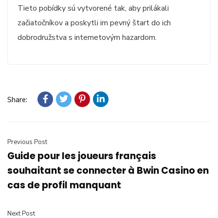
Tieto pobídky sú vytvorené tak, aby prilákali
začiatočníkov a poskytli im pevný štart do ich
dobrodružstva s internetovým hazardom.
Share:
Previous Post
Guide pour les joueurs français
souhaitant se connecter à Bwin Casino en
cas de profil manquant
Next Post