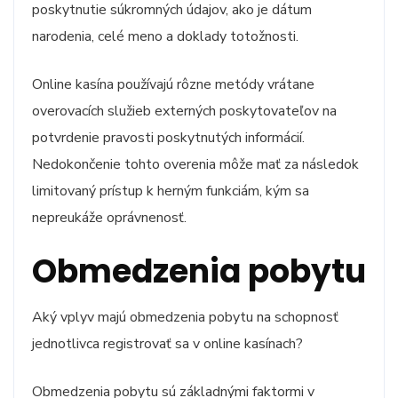
poskytnutie súkromných údajov, ako je dátum
narodenia, celé meno a doklady totožnosti.
Online kasína používajú rôzne metódy vrátane
overovacích služieb externých poskytovateľov na
potvrdenie pravosti poskytnutých informácií.
Nedokončenie tohto overenia môže mať za následok
limitovaný prístup k herným funkciám, kým sa
nepreukáže oprávnenosť.
Obmedzenia pobytu
Aký vplyv majú obmedzenia pobytu na schopnosť
jednotlivca registrovať sa v online kasínach?
Obmedzenia pobytu sú základnými faktormi v