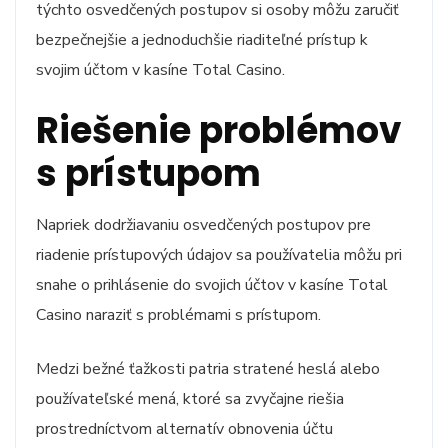
týchto osvedčených postupov si osoby môžu zaručiť
bezpečnejšie a jednoduchšie riaditeľné prístup k
svojim účtom v kasíne Total Casino.
Riešenie problémov
s prístupom
Napriek dodržiavaniu osvedčených postupov pre
riadenie prístupových údajov sa používatelia môžu pri
snahe o prihlásenie do svojich účtov v kasíne Total
Casino naraziť s problémami s prístupom.
Medzi bežné ťažkosti patria stratené heslá alebo
používateľské mená, ktoré sa zvyčajne riešia
prostredníctvom alternatív obnovenia účtu