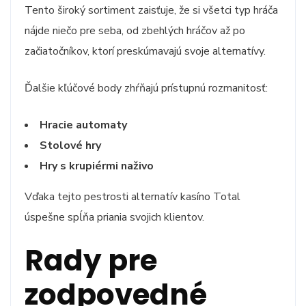
Tento široký sortiment zaisťuje, že si všetci typ hráča
nájde niečo pre seba, od zbehlých hráčov až po
začiatočníkov, ktorí preskúmavajú svoje alternatívy.
Ďalšie kľúčové body zhŕňajú prístupnú rozmanitosť:
Hracie automaty
Stolové hry
Hry s krupiérmi naživo
Vďaka tejto pestrosti alternatív kasíno Total
úspešne spĺňa priania svojich klientov.
Rady pre
zodpovedné