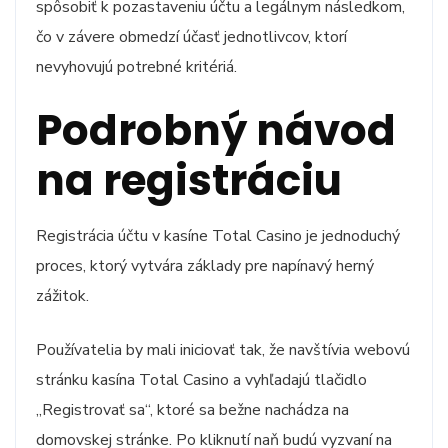
spôsobiť k pozastaveniu účtu a legálnym následkom,
čo v závere obmedzí účasť jednotlivcov, ktorí
nevyhovujú potrebné kritériá.
Podrobný návod
na registráciu
Registrácia účtu v kasíne Total Casino je jednoduchý
proces, ktorý vytvára základy pre napínavý herný
zážitok.
Používatelia by mali iniciovať tak, že navštívia webovú
stránku kasína Total Casino a vyhľadajú tlačidlo
„Registrovať sa“, ktoré sa bežne nachádza na
domovskej stránke. Po kliknutí naň budú vyzvaní na