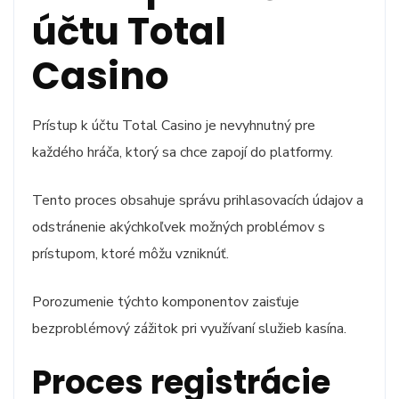
účtu Total
Casino
Prístup k účtu Total Casino je nevyhnutný pre
každého hráča, ktorý sa chce zapojí do platformy.
Tento proces obsahuje správu prihlasovacích údajov a
odstránenie akýchkoľvek možných problémov s
prístupom, ktoré môžu vzniknúť.
Porozumenie týchto komponentov zaisťuje
bezproblémový zážitok pri využívaní služieb kasína.
Proces registrácie