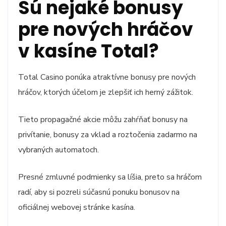
Sú nejaké bonusy
pre nových hráčov
v kasíne Total?
Total Casino ponúka atraktívne bonusy pre nových
hráčov, ktorých účelom je zlepšiť ich herný zážitok.
Tieto propagačné akcie môžu zahŕňať bonusy na
privítanie, bonusy za vklad a roztočenia zadarmo na
vybraných automatoch.
Presné zmluvné podmienky sa líšia, preto sa hráčom
radí, aby si pozreli súčasnú ponuku bonusov na
oficiálnej webovej stránke kasína.