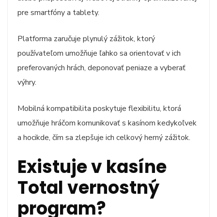
pre smartfóny a tablety.
Platforma zaručuje plynulý zážitok, ktorý
používateľom umožňuje ľahko sa orientovať v ich
preferovaných hrách, deponovať peniaze a vyberať
výhry.
Mobilná kompatibilita poskytuje flexibilitu, ktorá
umožňuje hráčom komunikovať s kasínom kedykoľvek
a hocikde, čím sa zlepšuje ich celkový herný zážitok.
Existuje v kasíne
Total vernostný
program?