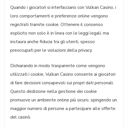
Quando i giocatori si interfacciano con Vulkan Casino, i
loro comportamenti e preferenze online vengono
registrati tramite cookie. Ottenere il consenso
esplicito non solo è in linea con le leggi legali, ma
instaura anche fiducia tra gli utenti, spesso
preoccupati per le violazioni della privacy.
Dichiarando in modo trasparente come vengono
utilizzati i cookie, Vulkan Casino consente ai giocatori
di fare decisioni consapevoli sui propri dati personali.
Questo dedizione nella gestione dei cookie
promuove un ambiente online più sicuro, spingendo un
maggior numero di persone a partecipare alle offerte
del casinò.