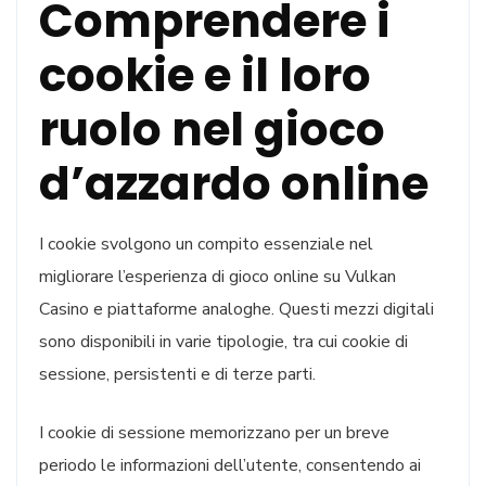
Comprendere i
cookie e il loro
ruolo nel gioco
d’azzardo online
I cookie svolgono un compito essenziale nel
migliorare l’esperienza di gioco online su Vulkan
Casino e piattaforme analoghe. Questi mezzi digitali
sono disponibili in varie tipologie, tra cui cookie di
sessione, persistenti e di terze parti.
I cookie di sessione memorizzano per un breve
periodo le informazioni dell’utente, consentendo ai