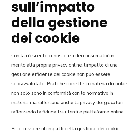
sull’impatto
della gestione
dei cookie
Con la crescente conoscenza dei consumatori in
merito alla propria privacy online, l’impatto di una
gestione efficiente dei cookie non può essere
sopravvalutato. Pratiche corrette in materia di cookie
non solo sono in conformità con le normative in
materia, ma rafforzano anche la privacy dei giocatori,
rafforzando la fiducia tra utenti e piattaforme online.
Ecco i essenziali impatti della gestione dei cookie: