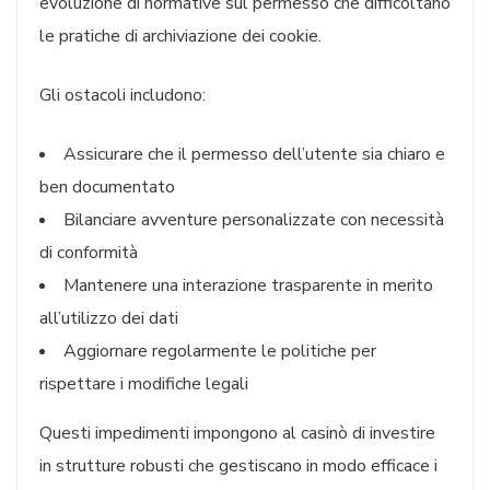
evoluzione di normative sul permesso che difficoltano
le pratiche di archiviazione dei cookie.
Gli ostacoli includono:
Assicurare che il permesso dell’utente sia chiaro e
ben documentato
Bilanciare avventure personalizzate con necessità
di conformità
Mantenere una interazione trasparente in merito
all’utilizzo dei dati
Aggiornare regolarmente le politiche per
rispettare i modifiche legali
Questi impedimenti impongono al casinò di investire
in strutture robusti che gestiscano in modo efficace i