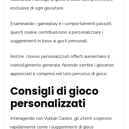
esclusive di ogni giocatore.
Esaminando i gameplay e i comportamenti passati,
questi cookie contribuiscono a personalizzare i
suggerimenti in base ai gusti personali.
Inoltre, i bonus personalizzati offerti aumentano il
coinvolgimento generale, facendo sentire i giocatori
apprezzati e compresi nel loro percorso di gioco.
Consigli di gioco
personalizzati
Interagendo con Vulkan Casino, gli utenti scoprono
rapidamente come i suggerimenti di gioco