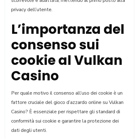
scorrevole e adattata, mettendo al primo posto alla
privacy dell’utente.
L’importanza del
consenso sui
cookie al Vulkan
Casino
Per quale motivo il consenso all’uso dei cookie è un
fattore cruciale del gioco d’azzardo online su Vulkan
Casino? È essenziale per rispettare gli standard di
conformità sui cookie e garantire la protezione dei
dati degli utenti.