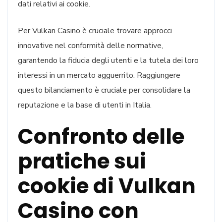
dati relativi ai cookie.
Per Vulkan Casino è cruciale trovare approcci
innovative nel conformità delle normative,
garantendo la fiducia degli utenti e la tutela dei loro
interessi in un mercato agguerrito. Raggiungere
questo bilanciamento è cruciale per consolidare la
reputazione e la base di utenti in Italia.
Confronto delle
pratiche sui
cookie di Vulkan
Casino con