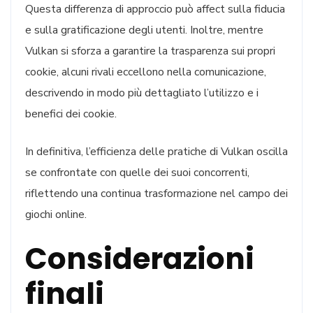
Questa differenza di approccio può affect sulla fiducia
e sulla gratificazione degli utenti. Inoltre, mentre
Vulkan si sforza a garantire la trasparenza sui propri
cookie, alcuni rivali eccellono nella comunicazione,
descrivendo in modo più dettagliato l’utilizzo e i
benefici dei cookie.
In definitiva, l’efficienza delle pratiche di Vulkan oscilla
se confrontate con quelle dei suoi concorrenti,
riflettendo una continua trasformazione nel campo dei
giochi online.
Considerazioni
finali