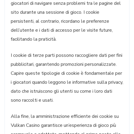
giocatori di navigare senza problemi tra le pagine del
sito durante una sessione di gioco. I cookie
persistenti, al contrario, ricordano le preferenze
dell’utente e i dati di accesso per le visite future,
facilitando la praticità.
I cookie di terze parti possono raccogliere dati per fini
pubblicitari, garantendo promozioni personalizzate.
Capire queste tipologie di cookie è fondamentale per
i giocatori quando leggono le informative sulla privacy,
dato che istruiscono gli utenti su come i loro dati
sono raccolti e usati.
Alla fine, la amministrazione efficiente dei cookie su
Vulkan Casino garantisce un’esperienza di gioco più