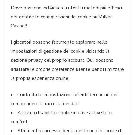
Dove possono individuare i utenti i metodi più efficaci
per gestire le configurazioni dei cookie su Vulkan
Casino?
I giocatori possono facilmente esplorare nelle
impostazioni di gestione dei cookie visitando la
sezione privacy del proprio account. Qui, possono
adattare le proprie preferenze utente per ottimizzare
la propria esperienza online.
Controlla le impostazioni correnti dei cookie per
comprendere la raccolta dei dati.
Attiva o disabilita i cookie in base al livello di
comfort.
Strumenti di accesso per la gestione dei cookie di