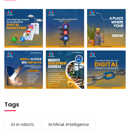
Tags
AI in robots
Artificial Intelligence