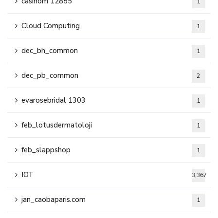
casinom 12855
1
Cloud Computing
1
dec_bh_common
1
dec_pb_common
2
evarosebridal 1303
1
feb_lotusdermatoloji
1
feb_slappshop
1
IOT
3,367
jan_caobaparis.com
1