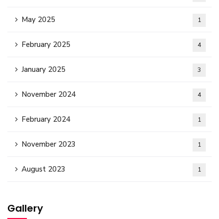
May 2025
1
February 2025
4
January 2025
3
November 2024
4
February 2024
1
November 2023
1
August 2023
1
Gallery