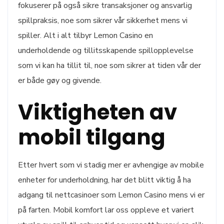
fokuserer på også sikre transaksjoner og ansvarlig
spillpraksis, noe som sikrer vår sikkerhet mens vi
spiller. Alt i alt tilbyr Lemon Casino en
underholdende og tillitsskapende spillopplevelse
som vi kan ha tillit til, noe som sikrer at tiden vår der
er både gøy og givende.
Viktigheten av
mobil tilgang
Etter hvert som vi stadig mer er avhengige av mobile
enheter for underholdning, har det blitt viktig å ha
adgang til nettcasinoer som Lemon Casino mens vi er
på farten. Mobil komfort lar oss oppleve et variert