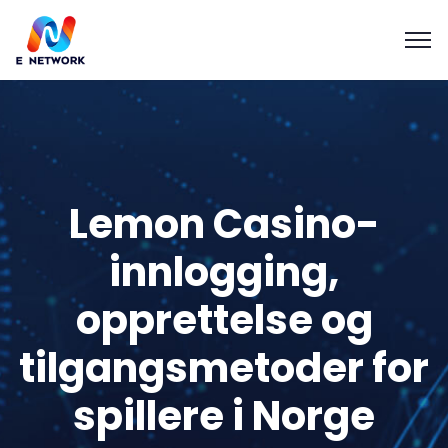
Lemon Casino-
innlogging,
opprettelse og
tilgangsmetoder for
spillere i Norge