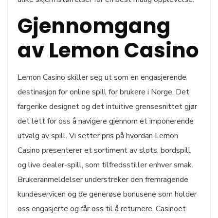
Gjennomgang
av Lemon Casino
Lemon Casino skiller seg ut som en engasjerende
destinasjon for online spill for brukere i Norge. Det
fargerike designet og det intuitive grensesnittet gjør
det lett for oss å navigere gjennom et imponerende
utvalg av spill. Vi setter pris på hvordan Lemon
Casino presenterer et sortiment av slots, bordspill
og live dealer-spill, som tilfredsstiller enhver smak.
Brukeranmeldelser understreker den fremragende
kundeservicen og de generøse bonusene som holder
oss engasjerte og får oss til å returnere. Casinoet