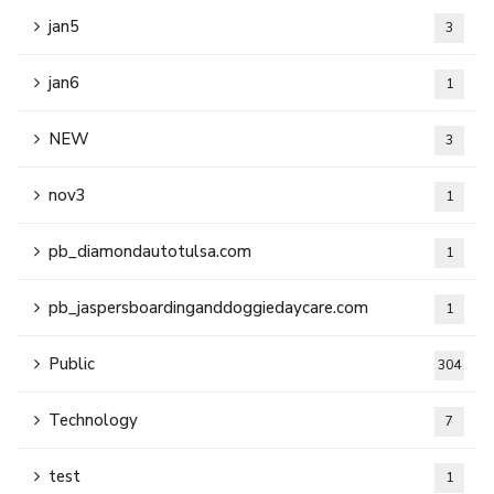
jan5
3
jan6
1
NEW
3
nov3
1
pb_diamondautotulsa.com
1
pb_jaspersboardinganddoggiedaycare.com
1
Public
304
Technology
7
test
1