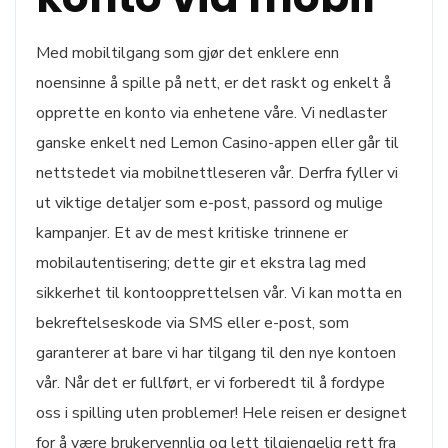
Med mobiltilgang som gjør det enklere enn
noensinne å spille på nett, er det raskt og enkelt å
opprette en konto via enhetene våre. Vi nedlaster
ganske enkelt ned Lemon Casino-appen eller går til
nettstedet via mobilnettleseren vår. Derfra fyller vi
ut viktige detaljer som e-post, passord og mulige
kampanjer. Et av de mest kritiske trinnene er
mobilautentisering; dette gir et ekstra lag med
sikkerhet til kontoopprettelsen vår. Vi kan motta en
bekreftelseskode via SMS eller e-post, som
garanterer at bare vi har tilgang til den nye kontoen
vår. Når det er fullført, er vi forberedt til å fordype
oss i spilling uten problemer! Hele reisen er designet
for å være brukervennlig og lett tilgjengelig rett fra