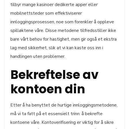
tilbyr mange kasinoer dedikerte apper eller
mobilnettsteder som effektiviserer
innloggingsprosessen, noe som forenkler å oppleve
spilløktene våre. Disse metodene tilfredsstiller ikke
bare vårt behov for hastighet, men gir også et ekstra
lag med sikkerhet, slik at vi kan kaste oss inn i
handlingen uten problemer.
Bekreftelse av
kontoen din
Etter å ha benyttet de hurtige innloggingsmetodene,
må vi ta fatt på et essensielt trinn: å bekrefte
kontoene våre. Kontoverifisering er viktig for å sikre