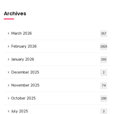
Archives
March 2026
357
February 2026
2825
January 2026
393
December 2025
2
November 2025
74
October 2025
290
July 2025
3