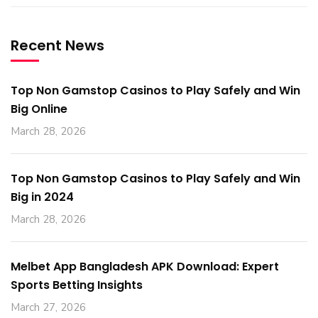
Recent News
Top Non Gamstop Casinos to Play Safely and Win
Big Online
March 28, 2026
Top Non Gamstop Casinos to Play Safely and Win
Big in 2024
March 28, 2026
Melbet App Bangladesh APK Download: Expert
Sports Betting Insights
March 27, 2026