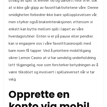
utvalg av spill til enhver tid og uansett hvor vi er, slik
at vi ikke går glipp av favorittaktivitetene våre. Denne
smidigheten forbedrer ikke bare spillopplevelsen vår,
men styrker også brukerinteraksjonen, ettersom vi
enkelt kan bytte mellom spill i løpet av våre
hverdagsrutiner. Enten vi er på pause eller pendler,
kan vi engasjere oss i våre favorittcasinospill med
bare noen få tapper. Ved å prioritere mobiltilgang
sikrer Lemon Casino at vi har uendelig underholdning
lett tilgjengelig, noe som forsterker betydningen av å
være tilkoblet og involvert i spilluniverset når vi tar
valg.
Opprette en
konto via mobil