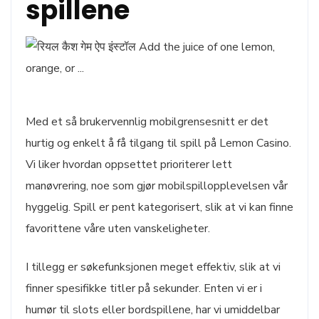
spillene
Med et så brukervennlig mobilgrensesnitt er det
hurtig og enkelt å få tilgang til spill på Lemon Casino.
Vi liker hvordan oppsettet prioriterer lett
manøvrering, noe som gjør mobilspillopplevelsen vår
hyggelig. Spill er pent kategorisert, slik at vi kan finne
favorittene våre uten vanskeligheter.
I tillegg er søkefunksjonen meget effektiv, slik at vi
finner spesifikke titler på sekunder. Enten vi er i
humør til slots eller bordspillene, har vi umiddelbar