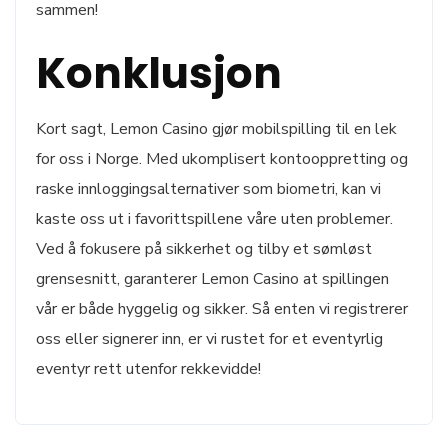
sammen!
Konklusjon
Kort sagt, Lemon Casino gjør mobilspilling til en lek
for oss i Norge. Med ukomplisert kontooppretting og
raske innloggingsalternativer som biometri, kan vi
kaste oss ut i favorittspillene våre uten problemer.
Ved å fokusere på sikkerhet og tilby et sømløst
grensesnitt, garanterer Lemon Casino at spillingen
vår er både hyggelig og sikker. Så enten vi registrerer
oss eller signerer inn, er vi rustet for et eventyrlig
eventyr rett utenfor rekkevidde!