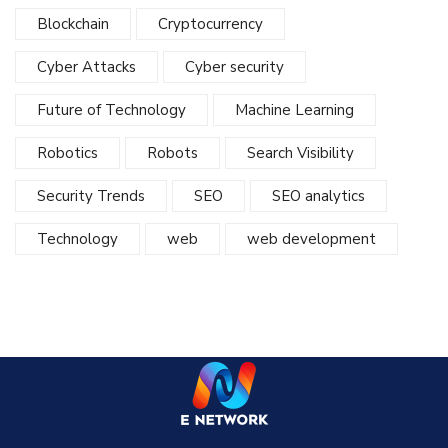
Blockchain
Cryptocurrency
Cyber Attacks
Cyber security
Future of Technology
Machine Learning
Robotics
Robots
Search Visibility
Security Trends
SEO
SEO analytics
Technology
web
web development