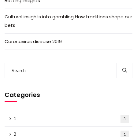
Betting Insights
Cultural insights into gambling How traditions shape our
bets
Coronavirus disease 2019
Categories
1
3
2
1