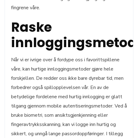
fingrene våre.
Raske
innloggingsmetod
Når vi er ivrige over å fordype oss i favorittspillene
våre, kan hurtige innloggingsmetoder gjøre hele
forskjellen. De redder oss ikke bare dyrebar tid, men
forbedrer også spillopplevelsen vår. En av de
betydelige fordelene med hurtig innlogging er glatt
tilgang gjennom mobile autentiseringsmetoder. Ved å
bruke biometri, som ansiktsgjenkjenning eller
fingeravtrykksskanning, kan vi logge inn hurtig og
sikkert, og unngå lange passordoppføringer. I tillegg