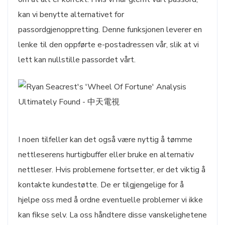
kan vi benytte alternativet for
passordgjenoppretting. Denne funksjonen leverer en
lenke til den oppførte e-postadressen vår, slik at vi
lett kan nullstille passordet vårt.
I noen tilfeller kan det også være nyttig å tømme
nettleserens hurtigbuffer eller bruke en alternativ
nettleser. Hvis problemene fortsetter, er det viktig å
kontakte kundestøtte. De er tilgjengelige for å
hjelpe oss med å ordne eventuelle problemer vi ikke
kan fikse selv. La oss håndtere disse vanskelighetene