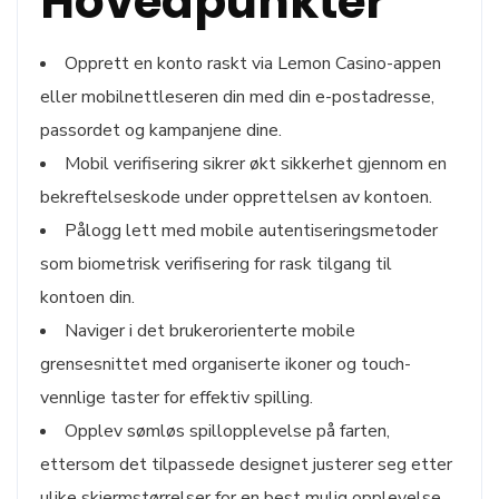
Hovedpunkter
Opprett en konto raskt via Lemon Casino-appen
eller mobilnettleseren din med din e-postadresse,
passordet og kampanjene dine.
Mobil verifisering sikrer økt sikkerhet gjennom en
bekreftelseskode under opprettelsen av kontoen.
Pålogg lett med mobile autentiseringsmetoder
som biometrisk verifisering for rask tilgang til
kontoen din.
Naviger i det brukerorienterte mobile
grensesnittet med organiserte ikoner og touch-
vennlige taster for effektiv spilling.
Opplev sømløs spillopplevelse på farten,
ettersom det tilpassede designet justerer seg etter
ulike skjermstørrelser for en best mulig opplevelse.