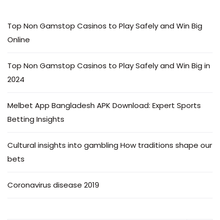
Top Non Gamstop Casinos to Play Safely and Win Big
Online
Top Non Gamstop Casinos to Play Safely and Win Big in
2024
Melbet App Bangladesh APK Download: Expert Sports
Betting Insights
Cultural insights into gambling How traditions shape our
bets
Coronavirus disease 2019