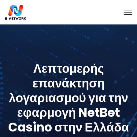
Λεπτομερής
επανάκτηση
λογαριασμού για την
εφαρμογή NetBet
Casino στην Ελλάδα