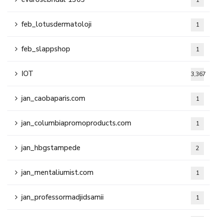
1
feb_lotusdermatoloji
1
feb_slappshop
1
IOT
3,367
jan_caobaparis.com
1
jan_columbiapromoproducts.com
1
jan_hbgstampede
2
jan_mentaliumist.com
1
jan_professormadjidsamii
1