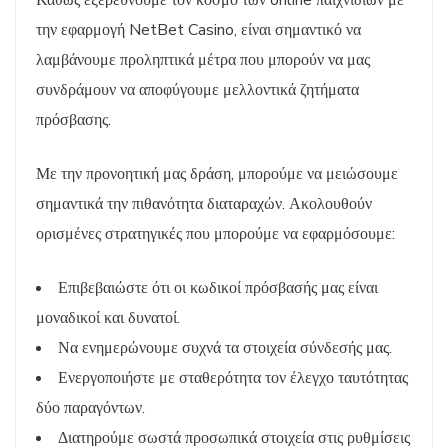
Καθώς εξερευνούμε τον κόσμο των online παιχνιδιών με
την εφαρμογή NetBet Casino, είναι σημαντικό να
λαμβάνουμε προληπτικά μέτρα που μπορούν να μας
συνδράμουν να αποφύγουμε μελλοντικά ζητήματα
πρόσβασης.
Με την προνοητική μας δράση, μπορούμε να μειώσουμε
σημαντικά την πιθανότητα διαταραχών. Ακολουθούν
ορισμένες στρατηγικές που μπορούμε να εφαρμόσουμε:
Επιβεβαιώστε ότι οι κωδικοί πρόσβασής μας είναι
μοναδικοί και δυνατοί.
Να ενημερώνουμε συχνά τα στοιχεία σύνδεσής μας.
Ενεργοποιήστε με σταθερότητα τον έλεγχο ταυτότητας
δύο παραγόντων.
Διατηρούμε σωστά προσωπικά στοιχεία στις ρυθμίσεις