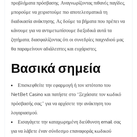
προβλήματα πρόσβασης. Αναγνωρίζοντας πιθανές παγίδες,
μπορούμε να χειριστούμε πιο αποτελεσματικά τη
διαδικασία ανάκτησης. Ας δούμε τα βήματα που πρέπει να
κάνουμε για να αντιμετωπίσουμε διεξοδικά αυτά τα
ζητήματα, διασφαλίζοντας ότι οι συνεδρίες παιχνιδιού μας
θα παραμείνουν αδιάλειπτες και ευχάριστες.
Βασικά σημεία
Επισκεφθείτε την εφαρμογή ή τον ιστότοπο του
NetBet Casino και πατήστε στο “Ξεχάσατε τον κωδικό
πρόσβασής σας;” για να αρχίσετε την ανάκτηση του
λογαριασμού.
Εισαγάγετε την καταχωρημένη διεύθυνση email σας
για να λάβετε έναν σύνδεσμο επαναφοράς κωδικού