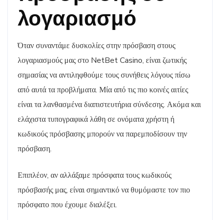
λογαριασμό
Όταν συναντάμε δυσκολίες στην πρόσβαση στους
λογαριασμούς μας στο NetBet Casino, είναι ζωτικής
σημασίας να αντιληφθούμε τους συνήθεις λόγους πίσω
από αυτά τα προβλήματα. Μία από τις πιο κοινές αιτίες
είναι τα λανθασμένα διαπιστευτήρια σύνδεσης. Ακόμα και
ελάχιστα τυπογραφικά λάθη σε ονόματα χρήστη ή
κωδικούς πρόσβασης μπορούν να παρεμποδίσουν την
πρόσβαση.
Επιπλέον, αν αλλάξαμε πρόσφατα τους κωδικούς
πρόσβασής μας, είναι σημαντικό να θυμόμαστε τον πιο
πρόσφατο που έχουμε διαλέξει.