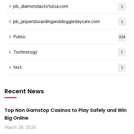
pb_diamondautotulsa.com
1
pb_jaspersboardinganddoggiedaycare.com
1
Public
304
Technology
7
test
1
Recent News
Top Non Gamstop Casinos to Play Safely and Win
Big Online
March 28, 2026