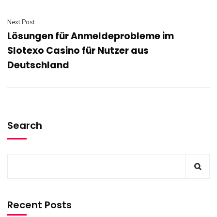
Next Post
Lösungen für Anmeldeprobleme im
Slotexo Casino für Nutzer aus
Deutschland
Search
Recent Posts