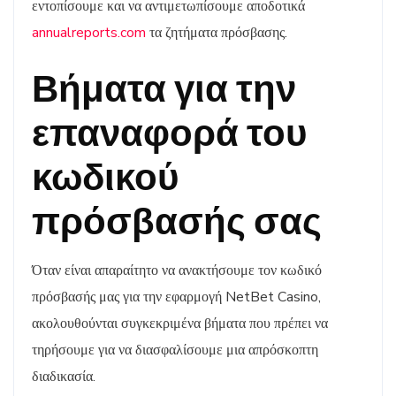
εντοπίσουμε και να αντιμετωπίσουμε αποδοτικά
annualreports.com
τα ζητήματα πρόσβασης.
Βήματα για την
επαναφορά του
κωδικού
πρόσβασής σας
Όταν είναι απαραίτητο να ανακτήσουμε τον κωδικό
πρόσβασής μας για την εφαρμογή NetBet Casino,
ακολουθούνται συγκεκριμένα βήματα που πρέπει να
τηρήσουμε για να διασφαλίσουμε μια απρόσκοπτη
διαδικασία.