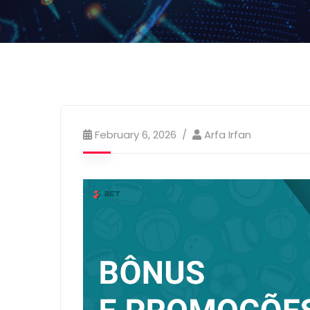
February 6, 2026
Arfa Irfan