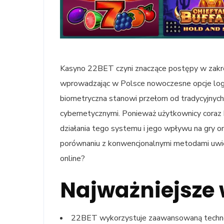
Kasyno 22BET czyni znaczące postępy w zak
wprowadzając w Polsce nowoczesne opcje log
biometryczna stanowi przełom od tradycyjnych
cybernetycznymi. Ponieważ użytkownicy coraz b
działania tego systemu i jego wpływu na gry on
porównaniu z konwencjonalnymi metodami uwierz
online?
Najważniejsze 
22BET wykorzystuje zaawansowaną technol