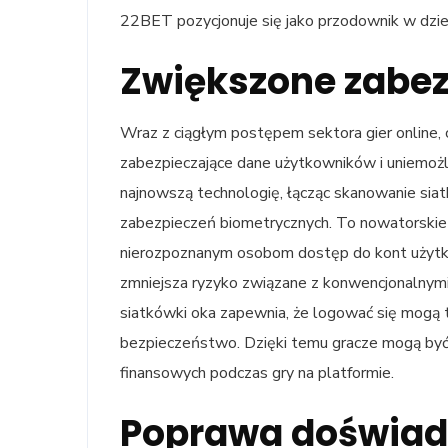
22BET pozycjonuje się jako przodownik w dzie
Zwiększone zabez
Wraz z ciągłym postępem sektora gier online,
zabezpieczające dane użytkowników i uniemo
najnowszą technologię, łącząc skanowanie si
zabezpieczeń biometrycznych. To nowatorskie p
nierozpoznanym osobom dostęp do kont użytk
zmniejsza ryzyko związane z konwencjonalnym
siatkówki oka zapewnia, że logować się mogą 
bezpieczeństwo. Dzięki temu gracze mogą być 
finansowych podczas gry na platformie.
Poprawa doświad