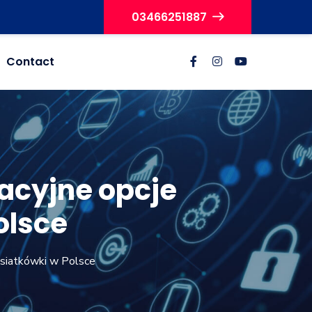
03466251887
Contact
acyjne opcje
olsce
siatkówki w Polsce