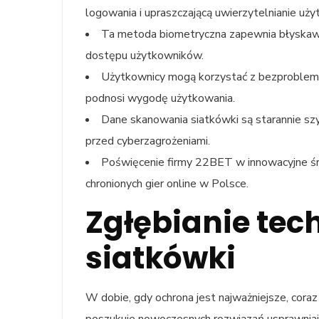
logowania i upraszczającą uwierzytelnianie u
Ta metoda biometryczna zapewnia błyskawicz
dostępu użytkowników.
Użytkownicy mogą korzystać z bezproblem
podnosi wygodę użytkowania.
Dane skanowania siatkówki są starannie sz
przed cyberzagrożeniami.
Poświęcenie firmy 22BET w innowacyjne śro
chronionych gier online w Polsce.
Zgłębianie tec
siatkówki
W dobie, gdy ochrona jest najważniejsze, cora