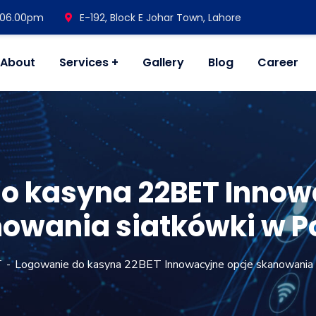
- 06.00pm
E-192, Block E Johar Town, Lahore
About
Services
Gallery
Blog
Career
o kasyna 22BET Innow
owania siatkówki w P
T
Logowanie do kasyna 22BET Innowacyjne opcje skanowania 