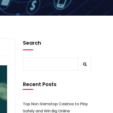
Search
Recent Posts
Top Non Gamstop Casinos to Play
Safely and Win Big Online