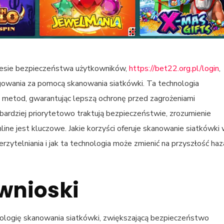
resie bezpieczeństwa użytkowników,
https://bet22.org.pl/login
,
owania za pomocą skanowania siatkówki. Ta technologia
 metod, gwarantując lepszą ochronę przed zagrożeniami
ardziej priorytetowo traktują bezpieczeństwie, zrozumienie
line jest kluczowe. Jakie korzyści oferuje skanowanie siatkówki
ytelniania i jak ta technologia może zmienić na przyszłość haz
wnioski
ogię skanowania siatkówki, zwiększającą bezpieczeństwo