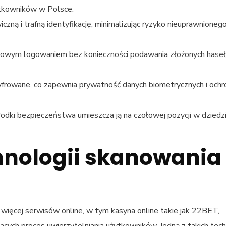
żytkowników w Polsce.
ną i trafną identyfikację, minimalizując ryzyko nieuprawnioneg
owym logowaniem bez konieczności podawania złożonych haseł,
yfrowane, co zapewnia prywatność danych biometrycznych i ochr
dki bezpieczeństwa umieszcza ją na czołowej pozycji w dziedzi
hnologii skanowania
z więcej serwisów online, w tym kasyna online takie jak 22BET,