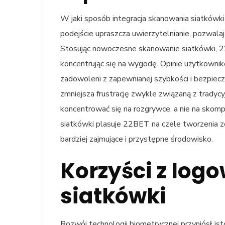
W jaki sposób integracja skanowania siatków
podejście upraszcza uwierzytelnianie, pozwal
Stosując nowoczesne skanowanie siatkówki, 22
koncentrując się na wygodę. Opinie użytkownikó
zadowoleni z zapewnianej szybkości i bezpiec
zmniejsza frustrację zwykle związaną z trady
koncentrować się na rozgrywce, a nie na skom
siatkówki plasuje 22BET na czele tworzenia z
bardziej zajmujące i przystępne środowisko.
Korzyści z lo
siatkówki
Rozwój technologii biometrycznej przyniósł i