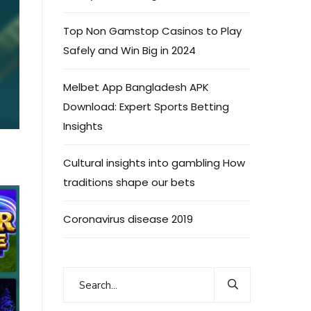
Top Non Gamstop Casinos to Play
Safely and Win Big in 2024
Melbet App Bangladesh APK
Download: Expert Sports Betting
Insights
Cultural insights into gambling How
traditions shape our bets
Coronavirus disease 2019