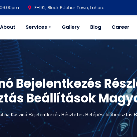
- 06.00pm
E-192, Block E Johar Town, Lahore
About
Services
Gallery
Blog
Career
nó Bejelentkezés Részl
ztás Beállítások Magy
alina Kaszinó Bejelentkezés Részletes Belépési Időbeosztás B