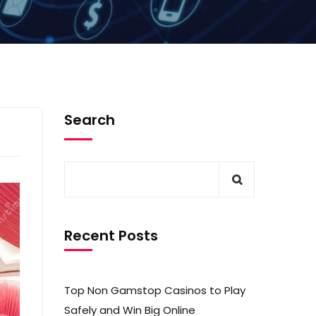
Search
Recent Posts
Top Non Gamstop Casinos to Play
Safely and Win Big Online