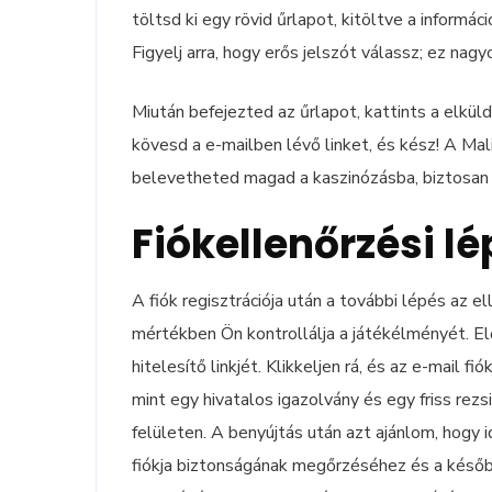
töltsd ki egy rövid űrlapot, kitöltve a informác
Figyelj arra, hogy erős jelszót válassz; ez nagy
Miután befejezted az űrlapot, kattints a elkü
kövesd a e-mailben lévő linket, és kész! A Mal
belevetheted magad a kaszinózásba, biztosan 
Fiókellenőrzési l
A fiók regisztrációja után a további lépés az e
mértékben Ön kontrollálja a játékélményét. Elő
hitelesítő linkjét. Klikkeljen rá, és az e-mail f
mint egy hivatalos igazolvány és egy friss rez
felületen. A benyújtás után azt ajánlom, hogy i
fiókja biztonságának megőrzéséhez és a késő