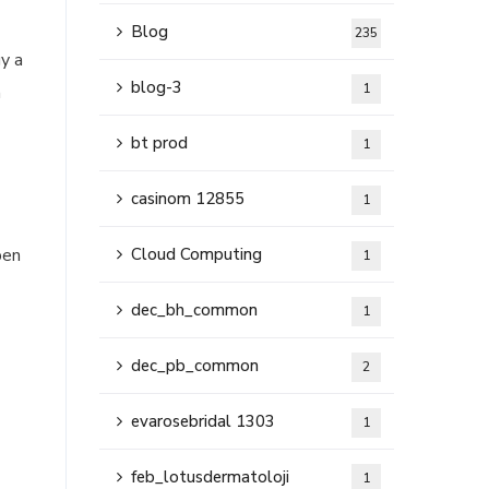
Blog
235
y a
blog-3
1
a
bt prod
1
casinom 12855
1
Cloud Computing
ben
1
dec_bh_common
1
dec_pb_common
2
evarosebridal 1303
1
feb_lotusdermatoloji
1