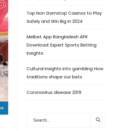
Top Non Gamstop Casinos to Play
Safely and Win Big in 2024
Melbet App Bangladesh APK
Download: Expert Sports Betting
Insights
Cultural insights into gambling How
traditions shape our bets
Coronavirus disease 2019