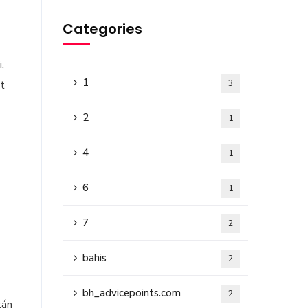
Categories
,
1
3
tt
2
1
4
1
6
1
7
2
bahis
2
bh_advicepoints.com
2
tán