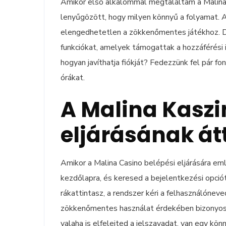
Amikor első alkalommal megtaláltam a Malina 
lenyűgözött, hogy milyen könnyű a folyamat.
elengedhetetlen a zökkenőmentes játékhoz. D
funkciókat, amelyek támogattak a hozzáférési i
hogyan javíthatja fiókját? Fedezzünk fel pár f
órákat.
A Malina Kaszi
eljárásának át
Amikor a Malina Casino belépési eljárására em
kezdőlapra, és keresed a bejelentkezési opciót
rákattintasz, a rendszer kéri a felhasználóneve
zökkenőmentes használat érdekében bizonyoso
valaha is elfelejted a jelszavadat, van egy kön