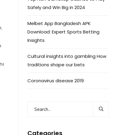
Safely and Win Big in 2024
Melbet App Bangladesh APK
,
Download: Expert Sports Betting
Insights
n
Cultural insights into gambling How
zu
traditions shape our bets
Coronavirus disease 2019
Categories