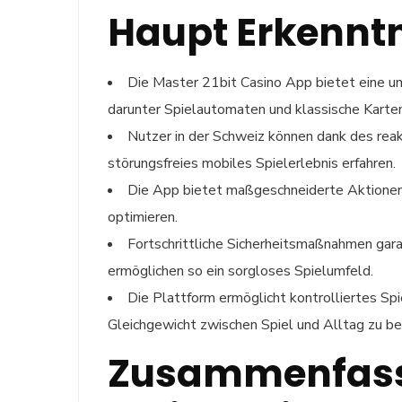
Haupt Erkennt
Die Master 21bit Casino App bietet eine um
darunter Spielautomaten und klassische Karten
Nutzer in der Schweiz können dank des reak
störungsfreies mobiles Spielerlebnis erfahren.
Die App bietet maßgeschneiderte Aktionen 
optimieren.
Fortschrittliche Sicherheitsmaßnahmen garan
ermöglichen so ein sorgloses Spielumfeld.
Die Plattform ermöglicht kontrolliertes Sp
Gleichgewicht zwischen Spiel und Alltag zu b
Zusammenfassu