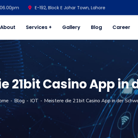
- 06.00pm
E-192, Block E Johar Town, Lahore
About
Services
Gallery
Blog
Career
ie 21bit Casino App in 
ome
Blog
IOT
Meistere die 21bit Casino App in der Schw