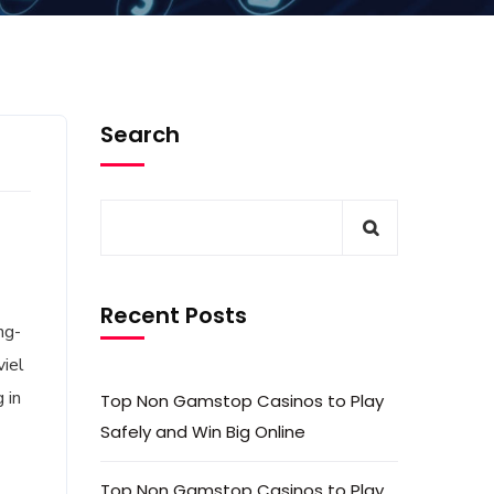
Search
Recent Posts
ng-
viel
 in
Top Non Gamstop Casinos to Play
Safely and Win Big Online
Top Non Gamstop Casinos to Play