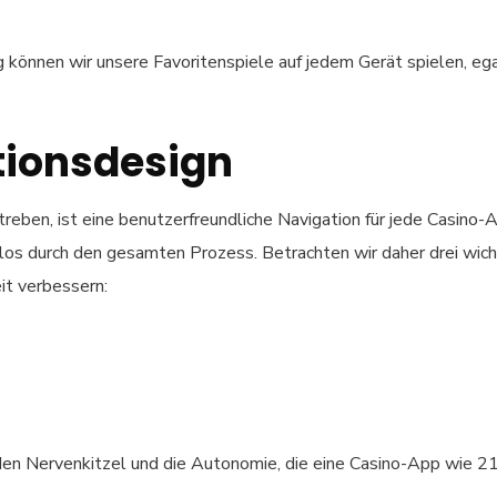
 können wir unsere Favoritenspiele auf jedem Gerät spielen, eg
tionsdesign
treben, ist eine benutzerfreundliche Navigation für jede Casino-
elos durch den gesamten Prozess. Betrachten wir daher drei wich
it verbessern:
en Nervenkitzel und die Autonomie, die eine Casino-App wie 21