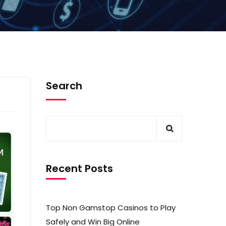
Search
Recent Posts
Top Non Gamstop Casinos to Play
Safely and Win Big Online