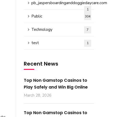
pb_jaspersboardinganddoggiedaycare.com
1
Public
304
Technology
7
test
1
Recent News
Top Non Gamstop Casinos to
Play Safely and Win Big Online
March 28, 2026
Top Non Gamstop Casinos to
nyte