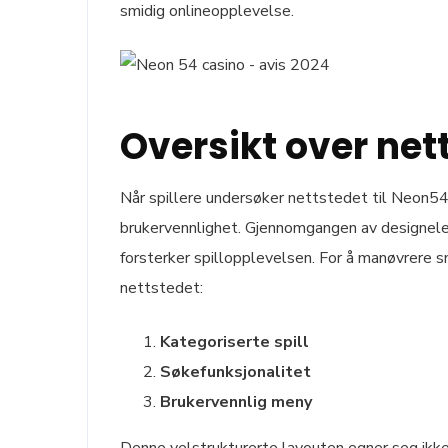
smidig onlineopplevelse.
Oversikt over ne
Når spillere undersøker nettstedet til Neon54 
brukervennlighet. Gjennomgangen av designele
forsterker spillopplevelsen. For å manøvrere sm
nettstedet:
Kategoriserte spill
Søkefunksjonalitet
Brukervennlig meny
Denne velstrukturerte layouten egner seg ikke b