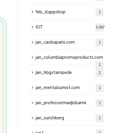
feb_slappshop
1
IOT
3,367
jan_caobaparis.com
1
jan_columbiapromoproducts.com
1
jan_hbgstampede
2
jan_mentaliumist.com
1
jan_professormadjidsamii
1
jan_zurichberg
1