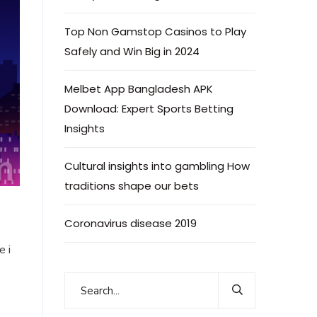
Top Non Gamstop Casinos to Play
Safely and Win Big in 2024
Melbet App Bangladesh APK
Download: Expert Sports Betting
Insights
Cultural insights into gambling How
traditions shape our bets
Coronavirus disease 2019
e i