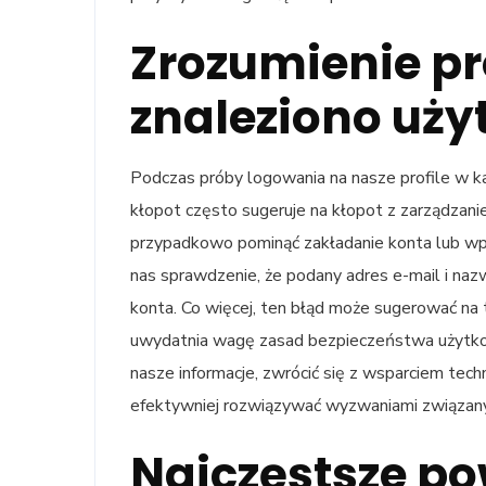
Zrozumienie p
znaleziono uż
Podczas próby logowania na nasze profile w ka
kłopot często sugeruje na kłopot z zarządza
przypadkowo pominąć zakładanie konta lub wpr
nas sprawdzenie, że podany adres e-mail i na
konta. Co więcej, ten błąd może sugerować n
uwydatnia wagę zasad bezpieczeństwa użytkow
nasze informacje, zwrócić się z wsparciem tech
efektywniej rozwiązywać wyzwaniami związan
Najczęstsze p