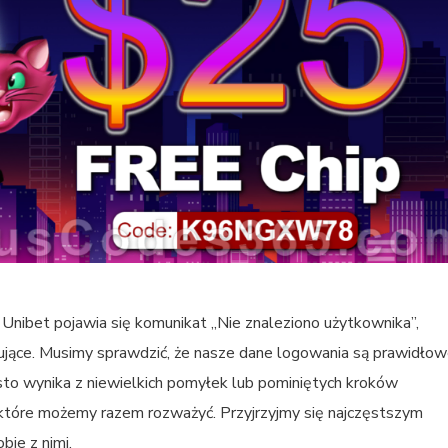
 Unibet pojawia się komunikat „Nie znaleziono użytkownika”,
tujące. Musimy sprawdzić, że nasze dane logowania są prawidłow
to wynika z niewielkich pomyłek lub pominiętych kroków
, które możemy razem rozważyć. Przyjrzyjmy się najczęstszym
ie z nimi.