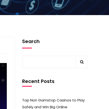
Search
Recent Posts
Top Non Gamstop Casinos to Play
Safely and Win Big Online