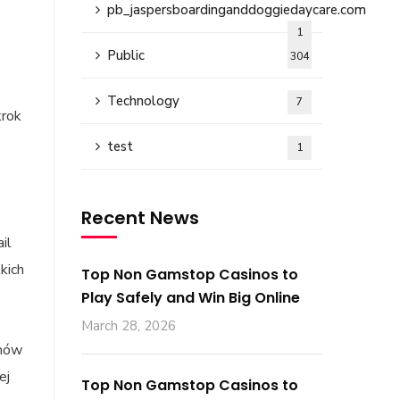
pb_jaspersboardinganddoggiedaycare.com
1
Public
304
Technology
7
krok
test
1
Recent News
il
kich
Top Non Gamstop Casinos to
Play Safely and Win Big Online
March 28, 2026
emów
ej
Top Non Gamstop Casinos to