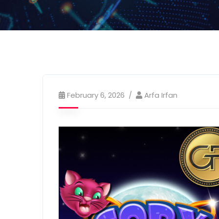
February 6, 2026
Arfa Irfan