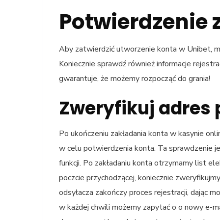
Potwierdzenie 
Aby zatwierdzić utworzenie konta w Unibet, mu
Koniecznie sprawdź również informacje rejest
gwarantuje, że możemy rozpocząć do grania!
Zweryfikuj adres 
Po ukończeniu zakładania konta w kasynie onl
w celu potwierdzenia konta. Ta sprawdzenie je
funkcji. Po zakładaniu konta otrzymamy list ele
poczcie przychodzącej, koniecznie zweryfikujmy
odsyłacza zakończy proces rejestracji, dając 
w każdej chwili możemy zapytać o o nowy e-mail