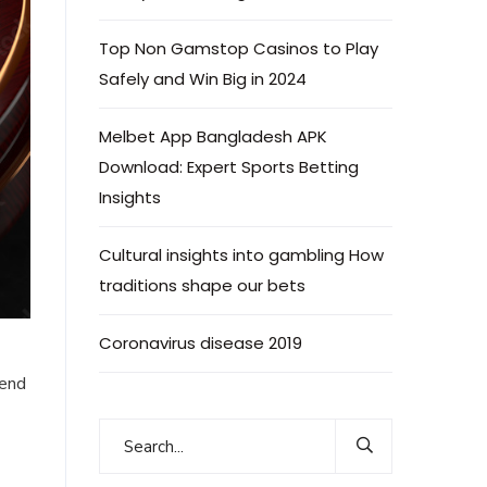
Top Non Gamstop Casinos to Play
Safely and Win Big in 2024
Melbet App Bangladesh APK
Download: Expert Sports Betting
Insights
Cultural insights into gambling How
traditions shape our bets
Coronavirus disease 2019
rend