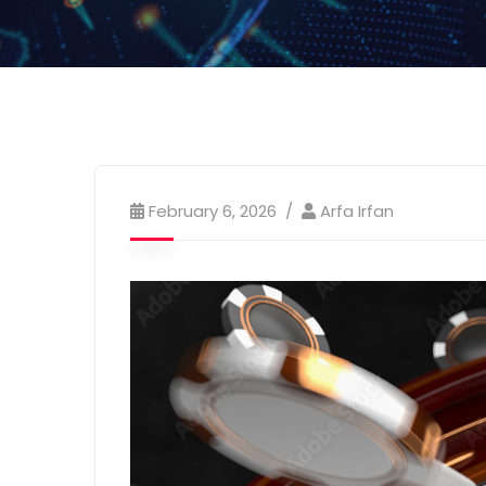
February 6, 2026
Arfa Irfan