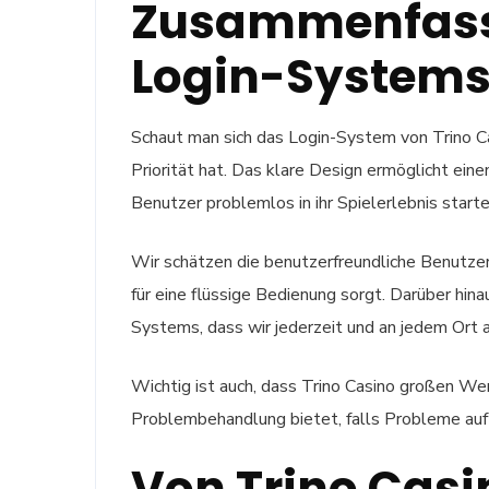
Zusammenfassu
Login-System
Schaut man sich das Login-System von Trino Cas
Priorität hat. Das klare Design ermöglicht einen
Benutzer problemlos in ihr Spielerlebnis start
Wir schätzen die benutzerfreundliche Benutzer
für eine flüssige Bedienung sorgt. Darüber hi
Systems, dass wir jederzeit und an jedem Ort 
Wichtig ist auch, dass Trino Casino großen Wer
Problembehandlung bietet, falls Probleme auft
Von Trino Cas