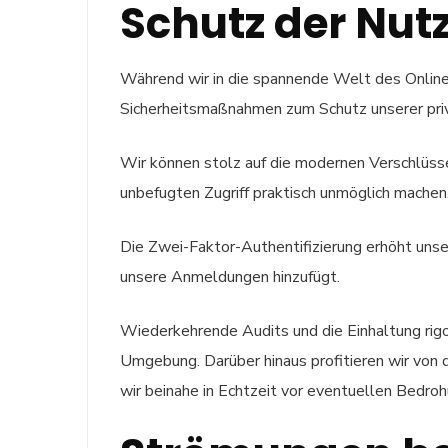
Schutz der Nut
Während wir in die spannende Welt des Online
Sicherheitsmaßnahmen zum Schutz unserer priva
Wir können stolz auf die modernen Verschlüsse
unbefugten Zugriff praktisch unmöglich machen
Die Zwei-Faktor-Authentifizierung erhöht unser
unsere Anmeldungen hinzufügt.
Wiederkehrende Audits und die Einhaltung rigo
Umgebung. Darüber hinaus profitieren wir von 
wir beinahe in Echtzeit vor eventuellen Bedro