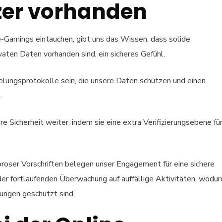
zer vorhanden
-Gamings eintauchen, gibt uns das Wissen, dass solide
ten Daten vorhanden sind, ein sicheres Gefühl.
lungsprotokolle sein, die unsere Daten schützen und einen
.
e Sicherheit weiter, indem sie eine extra Verifizierungsebene fü
roser Vorschriften belegen unser Engagement für eine sichere
der fortlaufenden Überwachung auf auffällige Aktivitäten, wodur
hungen geschützt sind.