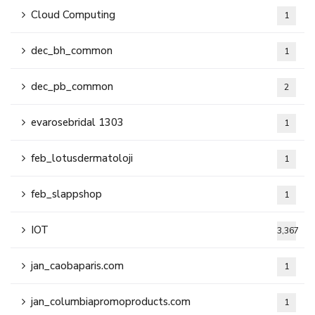
Cloud Computing
1
dec_bh_common
1
dec_pb_common
2
evarosebridal 1303
1
feb_lotusdermatoloji
1
feb_slappshop
1
IOT
3,367
jan_caobaparis.com
1
jan_columbiapromoproducts.com
1