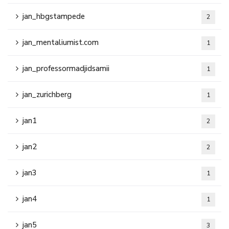
jan_hbgstampede
2
jan_mentaliumist.com
1
jan_professormadjidsamii
1
jan_zurichberg
1
jan1
2
jan2
2
jan3
1
jan4
1
jan5
3