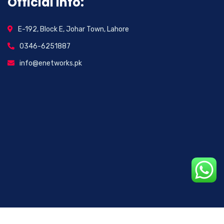
Official info:
E-192, Block E, Johar Town, Lahore
0346-6251887
info@enetworks.pk