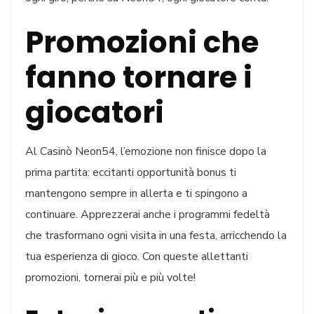
Promozioni che
fanno tornare i
giocatori
Al Casinò Neon54, l’emozione non finisce dopo la
prima partita: eccitanti opportunità bonus ti
mantengono sempre in allerta e ti spingono a
continuare. Apprezzerai anche i programmi fedeltà
che trasformano ogni visita in una festa, arricchendo la
tua esperienza di gioco. Con queste allettanti
promozioni, tornerai più e più volte!