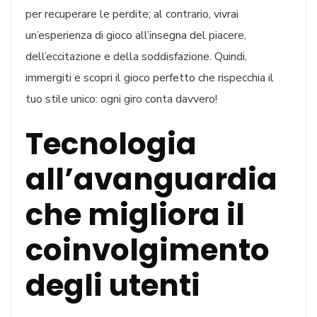
per recuperare le perdite; al contrario, vivrai
un’esperienza di gioco all’insegna del piacere,
dell’eccitazione e della soddisfazione. Quindi,
immergiti e scopri il gioco perfetto che rispecchia il
tuo stile unico: ogni giro conta davvero!
Tecnologia
all’avanguardia
che migliora il
coinvolgimento
degli utenti