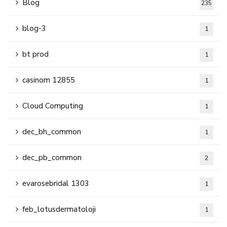
Blog
235
blog-3
1
bt prod
1
casinom 12855
1
Cloud Computing
1
dec_bh_common
1
dec_pb_common
2
evarosebridal 1303
1
feb_lotusdermatoloji
1