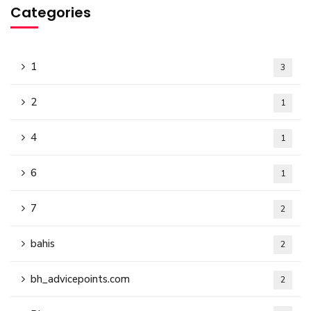
Categories
1
3
2
1
4
1
6
1
7
2
bahis
2
bh_advicepoints.com
2