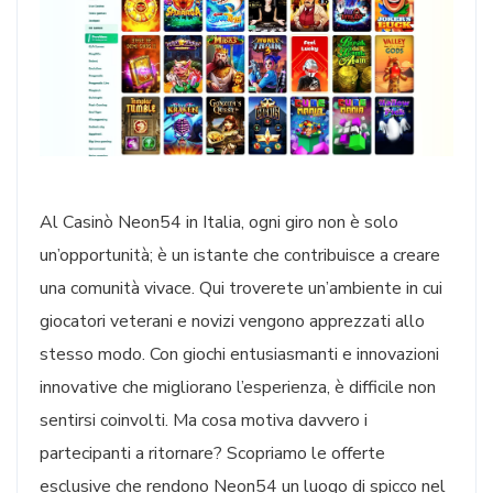
Al Casinò Neon54 in Italia, ogni giro non è solo
un’opportunità; è un istante che contribuisce a creare
una comunità vivace. Qui troverete un’ambiente in cui
giocatori veterani e novizi vengono apprezzati allo
stesso modo. Con giochi entusiasmanti e innovazioni
innovative che migliorano l’esperienza, è difficile non
sentirsi coinvolti. Ma cosa motiva davvero i
partecipanti a ritornare? Scopriamo le offerte
esclusive che rendono Neon54 un luogo di spicco nel