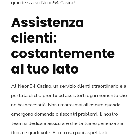
grandezza su Neon54 Casino!
Assistenza
clienti:
costantemente
al tuo lato
Al Neon54 Casino, un servizio clienti straordinario è a
portata di clic, pronto ad assisterti ogni momento che
ne hai necessità. Non rimarrai mai all’oscuro quando
emergono domande o riscontri problemi. Il nostro
team si dedica a assicurare che la tua esperienza sia
fluida e gradevole. Ecco cosa puoi aspettarti: