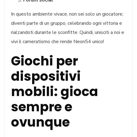
In questo ambiente vivace, non sei solo un giocatore;
diventi parte di un gruppo, celebrando ogni vittoria e
rialzandoti durante le sconfitte. Quindi, unisciti a noi e
vivi il cameratismo che rende Neon54 unico!
Giochi per
dispositivi
mobili: gioca
sempre e
ovunque