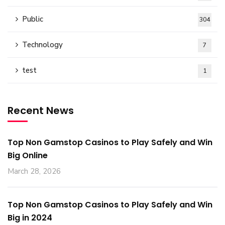
Public
304
Technology
7
test
1
Recent News
Top Non Gamstop Casinos to Play Safely and Win
Big Online
March 28, 2026
Top Non Gamstop Casinos to Play Safely and Win
Big in 2024