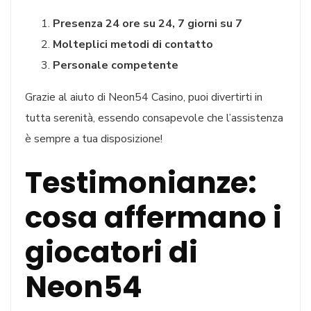
Presenza 24 ore su 24, 7 giorni su 7
Molteplici metodi di contatto
Personale competente
Grazie al aiuto di Neon54 Casino, puoi divertirti in
tutta serenità, essendo consapevole che l’assistenza
è sempre a tua disposizione!
Testimonianze:
cosa affermano i
giocatori di
Neon54