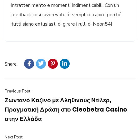
intrattenimento e momenti indimenticabili. Con un
feedback così favorevole, è semplice capire perché
tutti siano entusiasti di girare i rulli di Neon54!
Share:
Previous Post
Ζωντανό Καζίνο με Αληθινούς Ντίλερ,
Πραγματική Δράση στο Cleobetra Casino
στην Ελλάδα
Next Post