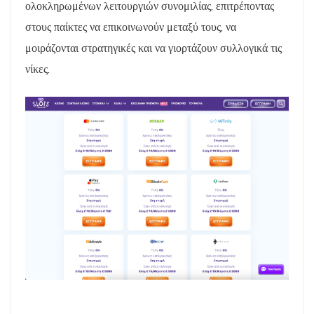
ολοκληρωμένων λειτουργιών συνομιλίας, επιτρέποντας
στους παίκτες να επικοινωνούν μεταξύ τους, να
μοιράζονται στρατηγικές και να γιορτάζουν συλλογικά τις
νίκες.