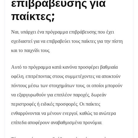
επιβράβευσης για
παίκτες;
Ναι, υπάρχει ένα πρόγραμμα επιβράβευσης που έχει
σχεδιαστεί για να επιβραβεύει τους παίκτες για την πίστη
και το παιχνίδι τους.
Αυτό το πρόγραμμα κατά κανόνα προσφέρει βαθμιαία
οφέλη, επιτρέποντας στους συμμετέχοντες να αποκτούν
πόντους μέσω των στοιχημάτων τους, οι οποίοι μπορούν
να εξαργυρωθούν για επιπλέον παροχές, δωρεάν
περιστροφές ή ειδικές προσφορές. Οι παίκτες
ενθαρρύνονται να μένουν ενεργοί, καθώς τα ανώτερα
επίπεδα αποφέρουν αναβαθμισμένα προνόμια.