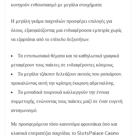
κυνηγούν ενθουσιασμό με μεγάλα στοιχήματα.
Η μεγάλη γκάμα παιχνιδιών προσφέρει επιλογές για
όλους, εξασφαλίζοντας μια ενδιαφέρουσα εμπειρία χωρίς
να εξαρτάται από το επίπεδο δεξιοτήτων.
Τα εντυπωσιακά θέματα και τα καθηλωτικά γραφικά
μεταφέρουν τους παίκτες σε ενδιαφέροντες κόσμους.
Τα μεγάλα τζάκποτ δελεάζουν αυτούς που ρισκάρουν,
προκαλώντας αυτή την κρίσιμη έκκριση αδρεναλίνης.
Τα μοναδικά τουρνουά καλλιεργούν την έννοια
συμμετοχής, ενώνοντας τους παίκτες μαζί σε έναν ευγενή
ανταγωνισμό.
Με προσφερόμενα τόσο καινοτόμα φρουτάκια όσο και
κλασικά επιτραπέζια παιχνίδια, το SlotsPalace Casino