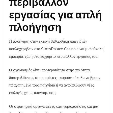
περιβάλλον
εργασίας για απλή
πλοήγηση
Η πλοήγηση στην εκτενή βιβλιοθήκη παιχνιδιών
κουλοχέρηδων στο SlotsPalace Casino είναι μια εύκολη
εμπειρία, χάρη στο εύχρηστο περιβάλλον εργασίας του.
Ο σχεδιασμός δίνει προτεραιότητα στην απλότητα,
διασφαλίζοντας ότι οι παίκτες μπορούν εύκολα να βρουν
τα αγαπημένα τους παιχνίδια ή να ανακαλύψουν νέες
επιλογές χωρίς απογοήτευση.
Οι στρατηγικά οργανωμένες κατηγοριοποιήσεις και μια