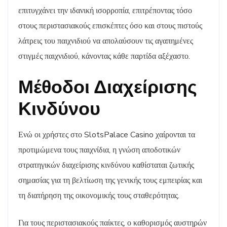
επιτυγχάνει την ιδανική ισορροπία, επιτρέποντας τόσο
στους περιστασιακούς επισκέπτες όσο και στους πιστούς
λάτρεις του παιχνιδιού να απολαύσουν τις αγαπημένες
στιγμές παιχνιδιού, κάνοντας κάθε παρτίδα αξέχαστο.
Μέθοδοι Διαχείρισης
Κινδύνου
Ενώ οι χρήστες στο SlotsPalace Casino χαίρονται τα
προτιμώμενα τους παιχνίδια, η γνώση αποδοτικών
στρατηγικών διαχείρισης κινδύνου καθίσταται ζωτικής
σημασίας για τη βελτίωση της γενικής τους εμπειρίας και
τη διατήρηση της οικονομικής τους σταθερότητας.
Για τους περιστασιακούς παίκτες, ο καθορισμός αυστηρών