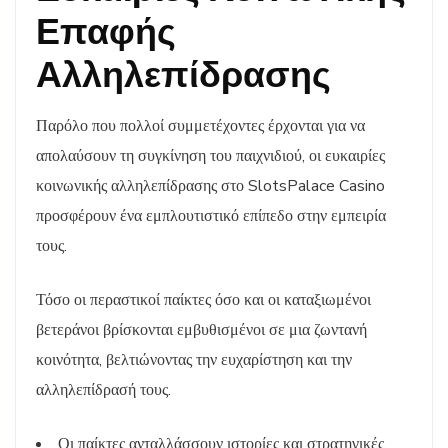
Επαφής
Αλληλεπίδρασης
Παρόλο που πολλοί συμμετέχοντες έρχονται για να
απολαύσουν τη συγκίνηση του παιχνιδιού, οι ευκαιρίες
κοινωνικής αλληλεπίδρασης στο SlotsPalace Casino
προσφέρουν ένα εμπλουτιστικό επίπεδο στην εμπειρία
τους.
Τόσο οι περαστικοί παίκτες όσο και οι καταξιωμένοι
βετεράνοι βρίσκονται εμβυθισμένοι σε μια ζωντανή
κοινότητα, βελτιώνοντας την ευχαρίστηση και την
αλληλεπίδρασή τους.
Οι παίκτες ανταλλάσσουν ιστορίες και στρατηγικές,