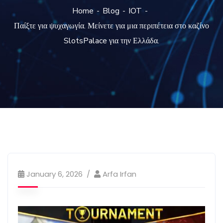
Home
Blog
IOT
Παίξτε για ψυχαγωγία. Μείνετε για μια περιπέτεια στο καζίνο
SlotsPalace για την Ελλάδα.
January 6, 2026
Arfa Irfan