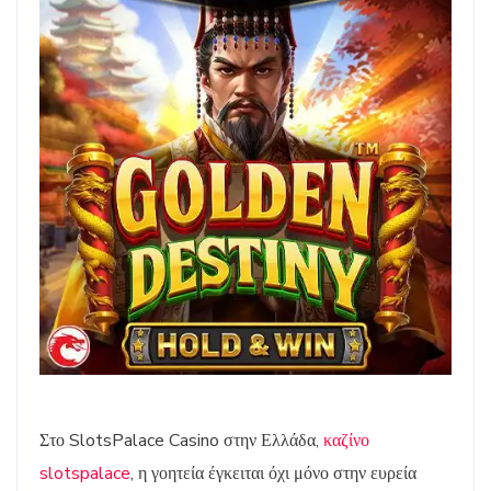
Στο SlotsPalace Casino στην Ελλάδα,
καζίνο
slotspalace
, η γοητεία έγκειται όχι μόνο στην ευρεία