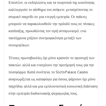
Επιπλέον, οι εκδηλώσεις και τα τουρνουά της κοινότητας
καλλιεργούν το αίσθημα του ανήκειν, μετατρέποντας το
ατομικό παιχνίδι σε μια ενεργή εμπειρία. Οι παίκτες
μπορούν να παρακολουθούν την πρόοδό τους σε πίνακες
κατάταξης, προωθώντας τον υγιή ανταγωνισμό, ενώ
ταυτόχρονα χτίζουν συντροφικότητα μεταξύ των
συνομηλίκων.
Τέτοιες πρωτοβουλίες όχι μόνο κρατούν το προσοχή των
παικτών, αλλά και ενισχύουν την προτίμησή τους για την
πλατφόρμα. Κατά συνέπεια, το SlotsPalace Casino
αναγνωρίζεται ως καταφύγιο για όσους ψάχνουν όχι μόνο
παιχνίδια, αλλά και μια εμπλουτιστική κοινωνική διάσταση
στην εμπειρία διαδικτυακής ψυχαγωγίας τους.