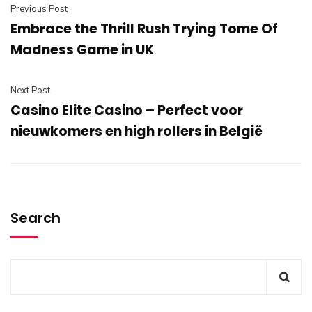
Previous Post
Embrace the Thrill Rush Trying Tome Of
Madness Game in UK
Next Post
Casino Elite Casino – Perfect voor
nieuwkomers en high rollers in België
Search