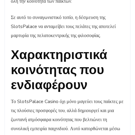
όλη την κοινότητα των παικτών.
Σε αυτό το συναγωνιστικό τοπίο, η δέσμευση της
SlotsPalace να ανταμείβει τους πελάτες της αποτελεί
μαρτυρία της πελατοκεντρικής της φιλοσοφίας.
Χαρακτηριστικά
κοινότητας που
ενδιαφέρουν
Το SlotsPalace Casino όχι μόνο μαγεύει τους παίκτες με
τις πλούσιες προσφορές του, αλλά δημιουργεί και μια
ζωντανή ατμόσφαιρα κοινότητας που βελτιώνει τη
συνολική εμπειρία παιχνιδιού. Αυτό κατορθώνεται μέσω