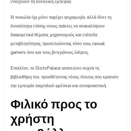
ενισχύουν τη συνολική εμπειρία.
Η ποικιλία όχι μόνο παρέχει ψυχαγωγία, αλλά δίνει τη
δυνατότητα επίσης στους παίκτες να ανακαλύψουν
διαφορετικά θέματα, μηχανισμούς και επίπεδα
μεταβλητότητας, προσελκύοντας τόσο τους casual
gamers όσο και τους βετεράνους λάτρεις.
Επιπλέον, το SlotsPalace ανανεώνει συχνά τη
βιβλιοθήκη του, προσθέτοντας νέους τίτλους που κρατούν
την εμπειρία παιχνιδιού φρέσκια και συναρπαστική.
Φιλικό προς το
χρήστη