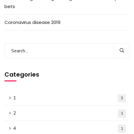
bets
Coronavirus disease 2019
Categories
1
3
2
1
4
1