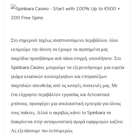
Στο σημερινό ταχέως αναπτυσσόμενο περιβάλλον, όλοι
εκτιμούμε την άνεση να έχουμε τα αγαπημένα μας
παιχνίδια προσβάσιμα ανά πάσα στιγμή, οπουδήποτε. Στο
Spinbara Casino, μπορούμε να εξερευνήσουμε μια ευρεία
γκάμα κλασικών κουλοχέρηδων και επιτραπέζιων
παιχνιδιών απευθείας από τις κινητές συσκευές μας. Με
ένα εύχρηστο περιβάλλον εργασίας και δελεαστικά
μπόνους, προσφέρει μια απολαυστική εμπειρία για όλους
τους παίκτες. Αλλά τι ακριβώς κάνει το Spinbara να
διακρίνεται στην ανταγωνιστική αγορά εφαρμογών καζίνο;
Ας εξετάσουμε πιο λεπτομερώς.