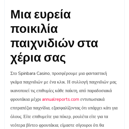
Μια ευρεία
ποικιλία
παιχνιδιών στα
χέρια σας
Στο Spinbara Casino, προσφέρουμε μια φανταστική
γκάμα παιχνιδιών με ένα κλικ. Η συλλογή παιχνιδιών μας
ικανοποιεί τις επιθυμίες κάθε παίκτη, από παραδοσιακά
φρουτάκια μέχρι
annualreports.com
εντυπωσιακά
επιτραπέζια παιχνίδια, εξασφαλίζοντας ότι υπάρχει κάτι για
όλους. Είτε επιθυμείτε για πόκερ, ρουλέτα είτε για τα
νεότερα βίντεο φρουτάκια, είμαστε σίγουροι ότι θα