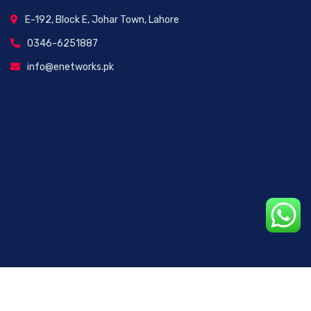
E-192, Block E, Johar Town, Lahore
0346-6251887
info@enetworks.pk
2026
© All rights reserved
E Networks (pvt) Ltd.