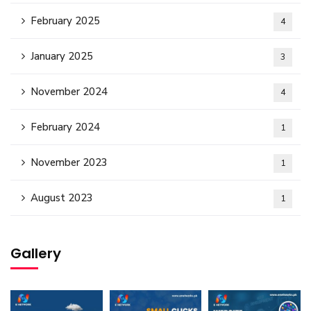
February 2025
4
January 2025
3
November 2024
4
February 2024
1
November 2023
1
August 2023
1
Gallery