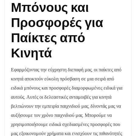
Μπόνους και
Προσφορές για
Παίκτες από
Κινητά
Εφαρμόζοντας την εύχρηστη διεπαφή μας, οι παίκτες από
κινητά αποκτούν εύκολη πρόσβαση σε μια σειρά από
ειδικά μπόνους και προσφορές διαμορφωμένες ειδικά για
αυτούς. Αυτές οι δελεαστικές ανταμοιβές για κινητά
βελτιώνουν την εμπειρία παιχνιδιού μας, δίνοντάς μας να
αυξήσουμε τον χρόνο παιχνιδιού μας. Μπορούμε να
χρησιμοποιήσουμε ειδικά σχεδιασμένες προσφορές που
μας εξοικονομούν χρήματα και ενισχύουν τις πιθανότητές