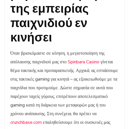
της εμπειρίας
παιχνιδιού εν
κινήσει
Όταν βρισκόμαστε σε κίνηση, η μεγιστοποίηση της
απόλαυσης παιχνιδιού μας στο
Spinbara Casino
γίνεται
θέμα τακτικής και προπαρασκευής. Αρχικά, ας εστιάσουμε
στις τακτικές gaming για κινητά – ας εξοικειωθούμε με τα
παιχνίδια που προτιμούμε. Δώστε σημασία σε αυτά που
παρέχουν ταχείς γύρους, επιτρέπουν αποτελεσματικό
gaming κατά τη διάρκεια των μεταφορών μας ή του
χρόνου ανάπαυσης. Στη συνέχεια, θα πρέπει να
crunchbase.com
επαληθεύσουμε ότι οι συσκευές μας