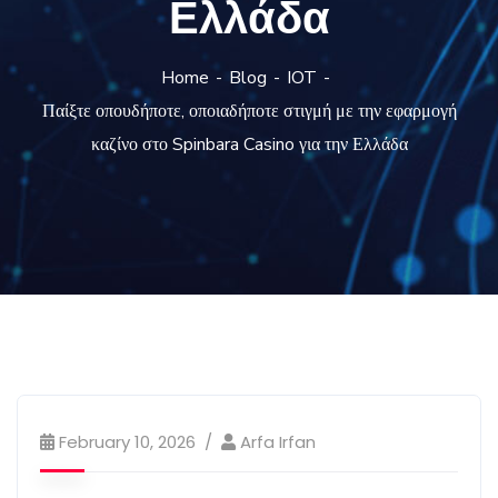
Ελλάδα
Home
Blog
IOT
Παίξτε οπουδήποτε, οποιαδήποτε στιγμή με την εφαρμογή
καζίνο στο Spinbara Casino για την Ελλάδα
February 10, 2026
Arfa Irfan