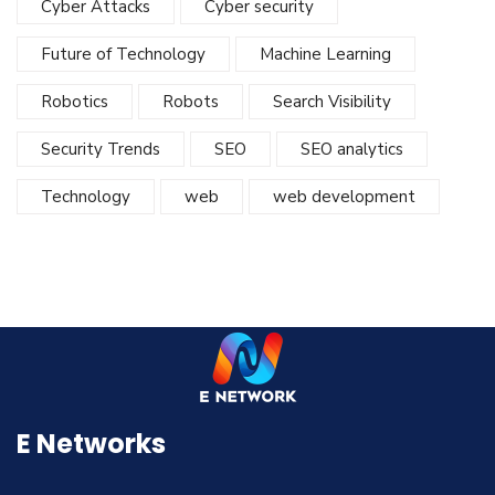
Cyber Attacks
Cyber security
Future of Technology
Machine Learning
Robotics
Robots
Search Visibility
Security Trends
SEO
SEO analytics
Technology
web
web development
E Networks