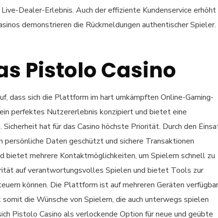
Live-Dealer-Erlebnis. Auch der effiziente Kundenservice erhöht 
sinos demonstrieren die Rückmeldungen authentischer Spieler.
as Pistolo Casino
auf, dass sich die Plattform im hart umkämpften Online-Gaming-
 ein perfektes Nutzererlebnis konzipiert und bietet eine
Sicherheit hat für das Casino höchste Priorität. Durch den Einsa
 persönliche Daten geschützt und sichere Transaktionen
nd bietet mehrere Kontaktmöglichkeiten, um Spielern schnell zu
orität auf verantwortungsvolles Spielen und bietet Tools zur
teuern können. Die Plattform ist auf mehreren Geräten verfügbar
t somit die Wünsche von Spielern, die auch unterwegs spielen
sich Pistolo Casino als verlockende Option für neue und geübte