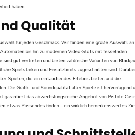
erheit haben.
nd Qualität
lauswahl für jeden Geschmack. Wir fanden eine große Auswahl an
-Automaten bis hin zu modernen Video-Slots mit fesselnden
sind gut vertreten und bieten zahlreiche Varianten von Blackjac
dliche Spielstärken und Einsatzlimits zugeschnitten sind. Darübe
ler-Spielen, die ein eintauchendes Erlebnis bieten und die
. Die Grafik- und Soundqualität aller Spiele ist hervorragend 
mt garantiert das abwechslungsreiche Angebot von Pistolo Casi
ufen etwas Passendes finden – ein wirklich bemerkenswertes Ziel
ung und Schnittstell