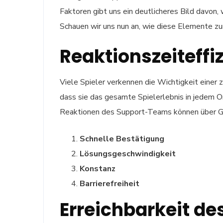
Faktoren gibt uns ein deutlicheres Bild davon, w
Schauen wir uns nun an, wie diese Elemente zu
Reaktionszeiteffi
Viele Spieler verkennen die Wichtigkeit einer 
dass sie das gesamte Spielerlebnis in jedem On
Reaktionen des Support-Teams können über Ge
Schnelle Bestätigung
Lösungsgeschwindigkeit
Konstanz
Barrierefreiheit
Erreichbarkeit d