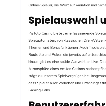
Online-Spieler, die Wert auf Variation und Sich
Spielauswahl u
Pistolo Casino bietet eine faszinierende Spie
Spielautomaten, von klassischen Drei-Walzen
Themen und Bonusfunktionen. Auch Tischspiele 
Roulette und Poker, die jeweils auf unterschie
hinaus gibt es eine solide Auswahl an Live-Dea
Atmosphäre eines echten Casinos nachempfinden
trägt zu unserem Spielvergnügen bei. Insgesa
dass Spieler aller Vorlieben und Erfahrungsst
Gaming-Fans.
Benutzererfahr