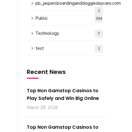
pb_jaspersboardinganddoggiedaycare.com
1
Public
304
Technology
7
test
1
Recent News
Top Non Gamstop Casinos to
Play Safely and Win Big Online
March 28, 2026
Top Non Gamstop Casinos to