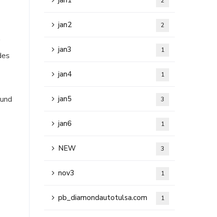
jan1
2
jan2
2
jan3
1
des
jan4
1
 und
jan5
3
jan6
1
NEW
3
nov3
1
pb_diamondautotulsa.com
1