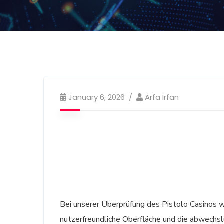
January 6, 2026
Arfa Irfan
Bei unserer Überprüfung des Pistolo Casinos wi
nutzerfreundliche Oberfläche und die abwechsl