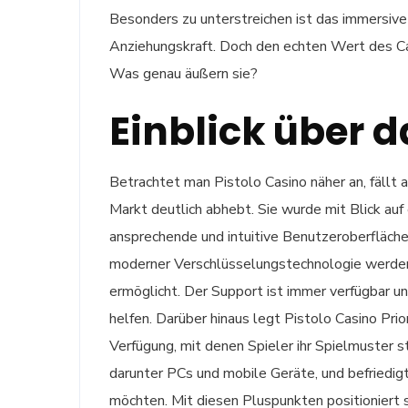
Besonders zu unterstreichen ist das immersive 
Anziehungskraft. Doch den echten Wert des Ca
Was genau äußern sie?
Einblick über d
Betrachtet man Pistolo Casino näher an, fällt 
Markt deutlich abhebt. Sie wurde mit Blick auf
ansprechende und intuitive Benutzeroberfläche. 
moderner Verschlüsselungstechnologie werden
ermöglicht. Der Support ist immer verfügbar u
helfen. Darüber hinaus legt Pistolo Casino Pri
Verfügung, mit denen Spieler ihr Spielmuster s
darunter PCs und mobile Geräte, und befriedig
möchten. Mit diesen Pluspunkten positioniert 