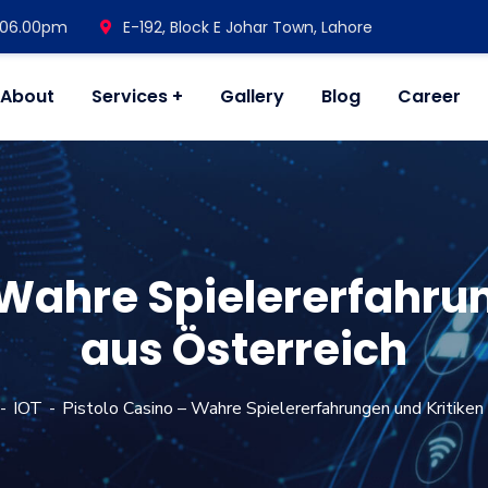
- 06.00pm
E-192, Block E Johar Town, Lahore
About
Services
Gallery
Blog
Career
 Wahre Spielererfahru
aus Österreich
IOT
Pistolo Casino – Wahre Spielererfahrungen und Kritiken