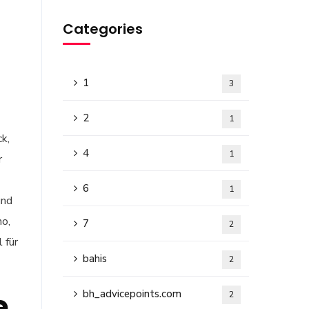
Categories
1
3
2
1
k,
4
1
r
6
1
und
no,
7
2
 für
bahis
2
e
bh_advicepoints.com
2