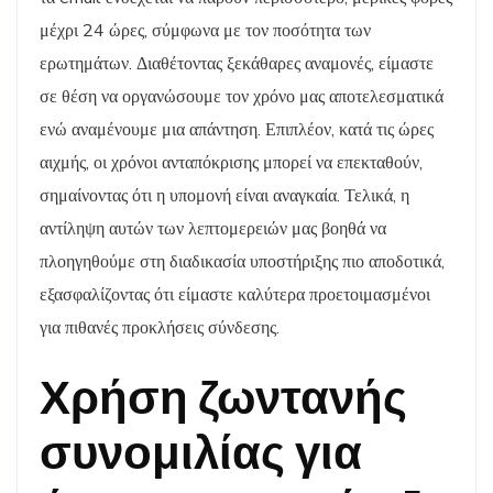
μέχρι 24 ώρες, σύμφωνα με τον ποσότητα των
ερωτημάτων. Διαθέτοντας ξεκάθαρες αναμονές, είμαστε
σε θέση να οργανώσουμε τον χρόνο μας αποτελεσματικά
ενώ αναμένουμε μια απάντηση. Επιπλέον, κατά τις ώρες
αιχμής, οι χρόνοι ανταπόκρισης μπορεί να επεκταθούν,
σημαίνοντας ότι η υπομονή είναι αναγκαία. Τελικά, η
αντίληψη αυτών των λεπτομερειών μας βοηθά να
πλοηγηθούμε στη διαδικασία υποστήριξης πιο αποδοτικά,
εξασφαλίζοντας ότι είμαστε καλύτερα προετοιμασμένοι
για πιθανές προκλήσεις σύνδεσης.
Χρήση ζωντανής
συνομιλίας για