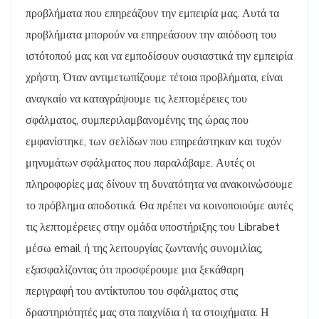
προβλήματα που επηρεάζουν την εμπειρία μας. Αυτά τα
προβλήματα μπορούν να επηρεάσουν την απόδοση του
ιστότοπού μας και να εμποδίσουν ουσιαστικά την εμπειρία
χρήστη. Όταν αντιμετωπίζουμε τέτοια προβλήματα, είναι
αναγκαίο να καταγράψουμε τις λεπτομέρειες του
σφάλματος, συμπεριλαμβανομένης της ώρας που
εμφανίστηκε, των σελίδων που επηρεάστηκαν και τυχόν
μηνυμάτων σφάλματος που παραλάβαμε. Αυτές οι
πληροφορίες μας δίνουν τη δυνατότητα να ανακοινώσουμε
το πρόβλημα αποδοτικά. Θα πρέπει να κοινοποιούμε αυτές
τις λεπτομέρειες στην ομάδα υποστήριξης του Librabet
μέσω email ή της λειτουργίας ζωντανής συνομιλίας,
εξασφαλίζοντας ότι προσφέρουμε μια ξεκάθαρη
περιγραφή του αντίκτυπου του σφάλματος στις
δραστηριότητές μας στα παιχνίδια ή τα στοιχήματα. Η