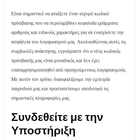
Είναι σημαντικό να φτιάξετε έναν ισχυρό κωδικό
πρόσβασης που να περιλαμβάνει κεφαλαία γράμματα,
αριθμούς και ειδικούς χαρακτήρες για να ενισχύσετε την
ασφάλεια του λογαριασμού μας. Ακολουθώντας αυτές τις
συμβουλές ανάκτησης, εγγυόμαστε ότι ο νέος κωδικός
πρόσβασής μας είναι μοναδικός και δεν έχει
επαναχρησιμοποιηθεί από προηγούμενους λογαριασμούς.
Με αυτόν τον τρόπο, διασφαλίζουμε την εμπειρία
παιχνιδιού μας και προστατεύουμε αποδοτικά τις
σημαντικές πληροφορίες μας.
Συνδεθείτε με την
Υποστήριξη