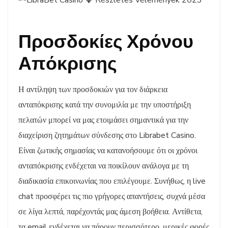
Προσδοκίες Χρόνου
Απόκρισης
Η αντίληψη των προσδοκιών για τον διάρκεια
ανταπόκρισης κατά την συνομιλία με την υποστήριξη
πελατών μπορεί να μας ετοιμάσει σημαντικά για την
διαχείριση ζητημάτων σύνδεσης στο Librabet Casino.
Είναι ζωτικής σημασίας να κατανοήσουμε ότι οι χρόνοι
ανταπόκρισης ενδέχεται να ποικίλουν ανάλογα με τη
διαδικασία επικοινωνίας που επιλέγουμε. Συνήθως, η live
chat προσφέρει τις πιο γρήγορες απαντήσεις, συχνά μέσα
σε λίγα λεπτά, παρέχοντάς μας άμεση βοήθεια. Αντίθετα,
τα email ενδέχεται να πάρουν περισσότερο, μερικές φορές