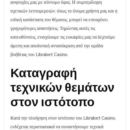
ανησυχίες μας με σύντομο ύφος. Η συμπερίληψη
σχετικών λεπτομερειών, όπως το όνομα χρήστη μας και η
ειδική κατάσταση του θέματος, μπορεί να επιταχύνει
γρηγορότερες απαντήσεις. Τηρώντας αυτές τις
κατευθύνσεις, ενισχύουμε τις ευκαιρίες μας να δεχτούμε
άμεση και αποδοτική ανταπόκριση από την ομάδα
βοήθειας του Librabet Casino.
Καταγραφή
τεχνικών θεμάτων
στον ιστότοπο
Κατά την πλοήγηση στον ιστότοπο του Librabet Casino,
ενδέχεται περιστασιακά να συναντήσουμε τεχνικά