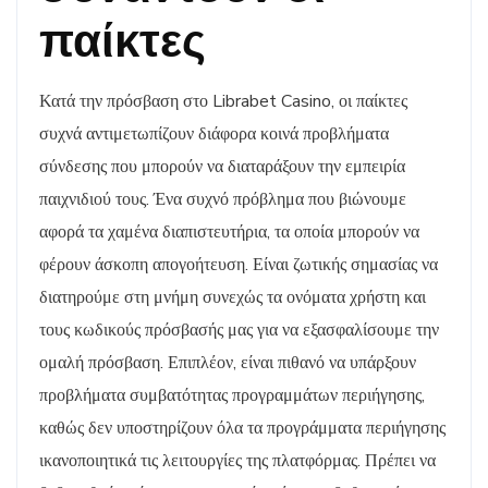
παίκτες
Κατά την πρόσβαση στο Librabet Casino, οι παίκτες
συχνά αντιμετωπίζουν διάφορα κοινά προβλήματα
σύνδεσης που μπορούν να διαταράξουν την εμπειρία
παιχνιδιού τους. Ένα συχνό πρόβλημα που βιώνουμε
αφορά τα χαμένα διαπιστευτήρια, τα οποία μπορούν να
φέρουν άσκοπη απογοήτευση. Είναι ζωτικής σημασίας να
διατηρούμε στη μνήμη συνεχώς τα ονόματα χρήστη και
τους κωδικούς πρόσβασής μας για να εξασφαλίσουμε την
ομαλή πρόσβαση. Επιπλέον, είναι πιθανό να υπάρξουν
προβλήματα συμβατότητας προγραμμάτων περιήγησης,
καθώς δεν υποστηρίζουν όλα τα προγράμματα περιήγησης
ικανοποιητικά τις λειτουργίες της πλατφόρμας. Πρέπει να