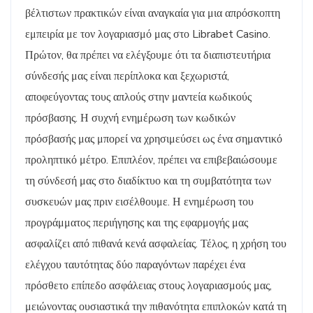
βέλτιστων πρακτικών είναι αναγκαία για μια απρόσκοπτη
εμπειρία με τον λογαριασμό μας στο Librabet Casino.
Πρώτον, θα πρέπει να ελέγξουμε ότι τα διαπιστευτήρια
σύνδεσής μας είναι περίπλοκα και ξεχωριστά,
αποφεύγοντας τους απλούς στην μαντεία κωδικούς
πρόσβασης. Η συχνή ενημέρωση των κωδικών
πρόσβασής μας μπορεί να χρησιμεύσει ως ένα σημαντικό
προληπτικό μέτρο. Επιπλέον, πρέπει να επιβεβαιώσουμε
τη σύνδεσή μας στο διαδίκτυο και τη συμβατότητα των
συσκευών μας πριν εισέλθουμε. Η ενημέρωση του
προγράμματος περιήγησης και της εφαρμογής μας
ασφαλίζει από πιθανά κενά ασφαλείας. Τέλος, η χρήση του
ελέγχου ταυτότητας δύο παραγόντων παρέχει ένα
πρόσθετο επίπεδο ασφάλειας στους λογαριασμούς μας,
μειώνοντας ουσιαστικά την πιθανότητα επιπλοκών κατά τη