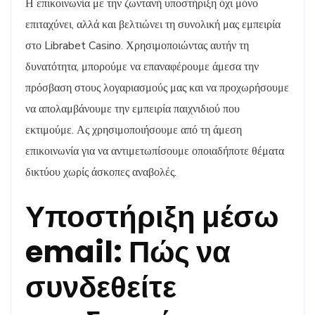
Η επικοινωνία με την ζωντανή υποστήριξη όχι μόνο
επιταχύνει, αλλά και βελτιώνει τη συνολική μας εμπειρία
στο Librabet Casino. Χρησιμοποιώντας αυτήν τη
δυνατότητα, μπορούμε να επαναφέρουμε άμεσα την
πρόσβαση στους λογαριασμούς μας και να προχωρήσουμε
να απολαμβάνουμε την εμπειρία παιχνιδιού που
εκτιμούμε. Ας χρησιμοποιήσουμε από τη άμεση
επικοινωνία για να αντιμετωπίσουμε οποιαδήποτε θέματα
δικτύου χωρίς άσκοπες αναβολές.
Υποστήριξη μέσω
email: Πώς να
συνδεθείτε