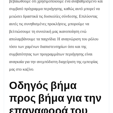
βεβαιωθούμε ότι χρησιμοποιούμε ένα αναβαθμισμένο και
συμβατό πρόγραμμα περιήγησης, καθώς αυτό μπορεί να
μειώσει δραστικά τις δυσκολίες σύνδεσης. Επιλύοντας
αυτές τις συνηθισμένες προκλήσεις, μπορούμε να
βελτιώσουμε τη συνολική μας ικανοποίηση ενώ
απολαμβάνουμε τα παιχνίδια. Η αναγνώριση του ρόλου
τόσο των χαμένων διαπιστευτηρίων όσο και της
συμβατότητας των προγραμμάτων περιήγησης είναι
αναγκαία για την ανεμπόδιστη διαχείριση της εμπειρίας
μας στο καζίνο.
Οδηγός βήμα
προς βήμα για την
επαναφορά του