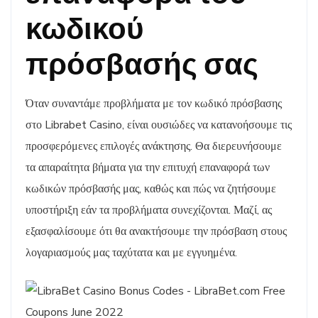
κωδικού
πρόσβασής σας
Όταν συναντάμε προβλήματα με τον κωδικό πρόσβασης
στο Librabet Casino, είναι ουσιώδες να κατανοήσουμε τις
προσφερόμενες επιλογές ανάκτησης. Θα διερευνήσουμε
τα απαραίτητα βήματα για την επιτυχή επαναφορά των
κωδικών πρόσβασής μας, καθώς και πώς να ζητήσουμε
υποστήριξη εάν τα προβλήματα συνεχίζονται. Μαζί, ας
εξασφαλίσουμε ότι θα ανακτήσουμε την πρόσβαση στους
λογαριασμούς μας ταχύτατα και με εγγυημένα.