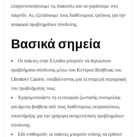
ελαχιστοποιήσουμε τις διακοπές και να γυρίσουμε στο
παιχνίδι. Ας εξετάσουμε τους διαθέσιμους τρόπους για την
αναφορά προβλημάτων σύνδεσης.
Βασικά σημεία
Οι παίκτες στην Ελλάδα μπορούν να δηλώσουν
προβλήματα σύνδεσης μέσω του Κέντρου Βοήθειας του
Librabet Casino, υποβάλλοντας μια λεπτομερή περιγραφή
του προβλήματός τους.
Χρησιμοποιήστε τη λειτουργία ζωντανής συνομιλίας
για άμεση βοήθεια από τους διαθέσιμους εκπροσώπους
υποστήριξης για την γρήγορη αντιμετώπιση προβλημάτων
σύνδεσης.
Εάν επιθυμούν, οι παίκτες μπορούν επίσης να έρθουν