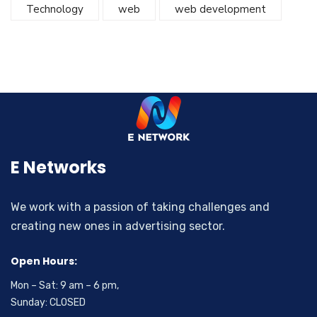
Technology
web
web development
E Networks
We work with a passion of taking challenges and
creating new ones in advertising sector.
Open Hours:
Mon – Sat: 9 am – 6 pm,
Sunday: CLOSED