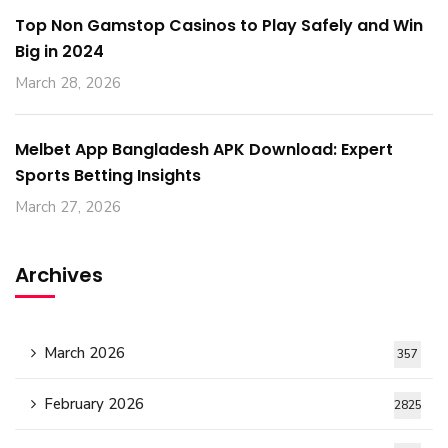
Top Non Gamstop Casinos to Play Safely and Win
Big in 2024
March 28, 2026
Melbet App Bangladesh APK Download: Expert
Sports Betting Insights
March 27, 2026
Archives
March 2026
357
February 2026
2825