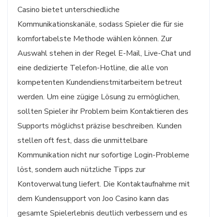
Casino bietet unterschiedliche
Kommunikationskanäle, sodass Spieler die für sie
komfortabelste Methode wählen können. Zur
Auswahl stehen in der Regel E-Mail, Live-Chat und
eine dedizierte Telefon-Hotline, die alle von
kompetenten Kundendienstmitarbeitern betreut
werden. Um eine zügige Lösung zu ermöglichen,
sollten Spieler ihr Problem beim Kontaktieren des
Supports möglichst präzise beschreiben. Kunden
stellen oft fest, dass die unmittelbare
Kommunikation nicht nur sofortige Login-Probleme
löst, sondern auch nützliche Tipps zur
Kontoverwaltung liefert. Die Kontaktaufnahme mit
dem Kundensupport von Joo Casino kann das
gesamte Spielerlebnis deutlich verbessern und es