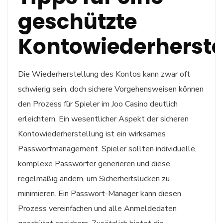
geschützte
Kontowiederherste
Die Wiederherstellung des Kontos kann zwar oft
schwierig sein, doch sichere Vorgehensweisen können
den Prozess für Spieler im Joo Casino deutlich
erleichtern. Ein wesentlicher Aspekt der sicheren
Kontowiederherstellung ist ein wirksames
Passwortmanagement. Spieler sollten individuelle,
komplexe Passwörter generieren und diese
regelmäßig ändern, um Sicherheitslücken zu
minimieren. Ein Passwort-Manager kann diesen
Prozess vereinfachen und alle Anmeldedaten