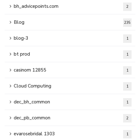
bh_advicepoints.com
2
Blog
235
blog-3
1
bt prod
1
casinom 12855
1
Cloud Computing
1
dec_bh_common
1
dec_pb_common
2
evarosebridal 1303
1