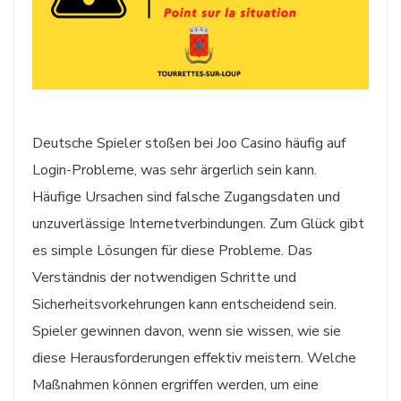
Deutsche Spieler stoßen bei Joo Casino häufig auf
Login-Probleme, was sehr ärgerlich sein kann.
Häufige Ursachen sind falsche Zugangsdaten und
unzuverlässige Internetverbindungen. Zum Glück gibt
es simple Lösungen für diese Probleme. Das
Verständnis der notwendigen Schritte und
Sicherheitsvorkehrungen kann entscheidend sein.
Spieler gewinnen davon, wenn sie wissen, wie sie
diese Herausforderungen effektiv meistern. Welche
Maßnahmen können ergriffen werden, um eine