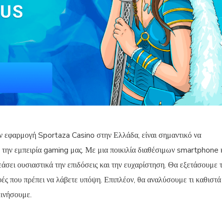
ην εφαρμογή Sportaza Casino στην Ελλάδα, είναι σημαντικό να
 την εμπειρία gaming μας. Με μια ποικιλία διαθέσιμων smartphone 
άσει ουσιαστικά την επιδόσεις και την ευχαρίστηση. Θα εξετάσουμε τ
φές που πρέπει να λάβετε υπόψη. Επιπλέον, θα αναλύσουμε τι καθιστά
κινήσουμε.