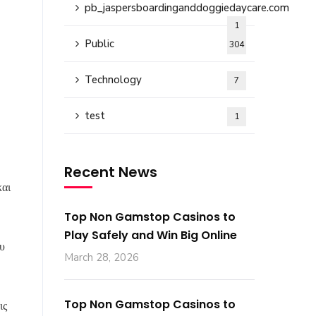
pb_jaspersboardinganddoggiedaycare.com
1
Public
304
Technology
7
test
1
Recent News
και
Top Non Gamstop Casinos to
Play Safely and Win Big Online
ου
March 28, 2026
Top Non Gamstop Casinos to
ις