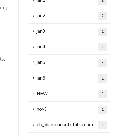
jan1
2
ι τη
jan2
2
jan3
1
jan4
1
ίες
jan5
3
jan6
1
NEW
3
nov3
1
pb_diamondautotulsa.com
1