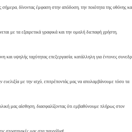
 σήμερα, δίνοντας έμφαση στην απόδοση, την ποιότητα της οθόνης κα
νεται με τα εξαιρετικά γραφικά και την ομαλή διεπαφή χρήστη,
 και υψηλής ταχύτητας επεξεργασία, κατάλληλη για έντονες συνεδρ
ν ευελιξία με την ισχύ, επιτρέποντάς μας να απολαμβάνουμε τόσο τα
νολική μας αίσθηση, διασφαλίζοντας ότι εμβαθύνουμε πλήρως στον
ς στρατηγικές μας στα παιχνίδια!