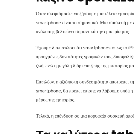
Όταν σκεφτόμαστε να ζήσουμε μια τέλεια εμπειρί
smartphone είναι το σημαντικό. Μια συσκευή με
ανάλυσης βελτιώνει σημαντικά την εμπειρία μας.
Έχουμε διαπιστώσει ότι smartphones όπως το iP
προηγμένες δυνατότητες γραφικών τους διασφαλίζο
ζωή, ενώ η μεγάλη διάρκεια ζωής της μπαταρίας μας
Επιπλέον, η αξιόπιστη συνδεσιμότητα αποτρέπει τ
smartphone, θα πρέπει επίσης να λάβουμε υπόψη 
μέρος της εμπειρίας.
Τελικά, η επένδυση σε μια κορυφαία συσκευή αποδ