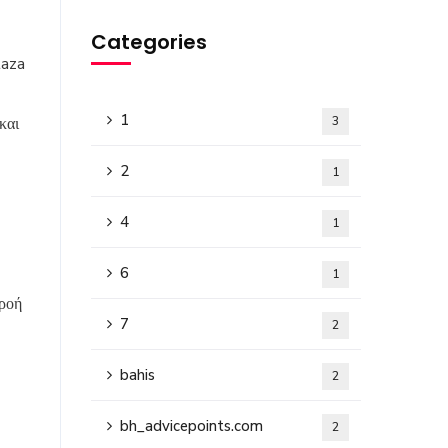
Categories
taza
1
και
3
2
1
4
1
6
1
 ροή
7
2
bahis
2
bh_advicepoints.com
2