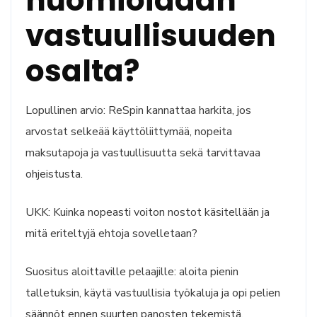
huomioidaan
vastuullisuuden
osalta?
Lopullinen arvio: ReSpin kannattaa harkita, jos
arvostat selkeää käyttöliittymää, nopeita
maksutapoja ja vastuullisuutta sekä tarvittavaa
ohjeistusta.
UKK: Kuinka nopeasti voiton nostot käsitellään ja
mitä eriteltyjä ehtoja sovelletaan?
Suositus aloittaville pelaajille: aloita pienin
talletuksin, käytä vastuullisia työkaluja ja opi pelien
säännöt ennen suurten panosten tekemistä.