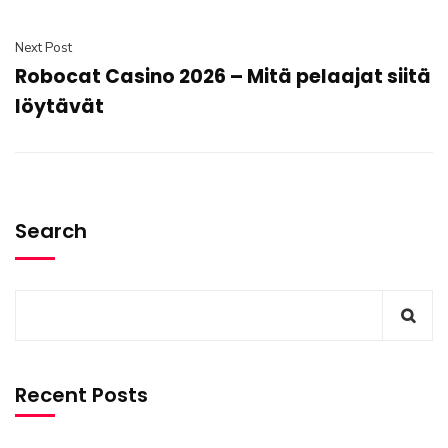
Next Post
Robocat Casino 2026 – Mitä pelaajat siitä
löytävät
Search
Recent Posts