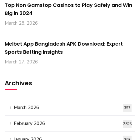
Top Non Gamstop Casinos to Play Safely and Win
Big in 2024
March 28, 2026
Melbet App Bangladesh APK Download: Expert
Sports Betting Insights
March 27, 2026
Archives
March 2026
357
February 2026
2825
January 2026
393