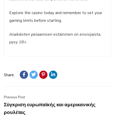
Explore the casino today and remember to set your
gaming limits before starting.
Alaikäisten pelaamisen estäminen on ensisijaista;
pysy 18+.
Share:
Previous Post
Σύγκριση ευρωπαϊκής και αμερικανικής
ρουλέτας