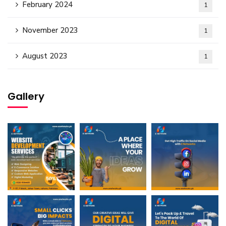
February 2024
1
November 2023
1
August 2023
1
Gallery