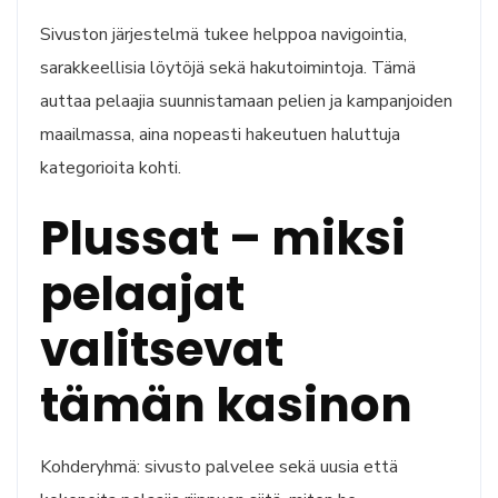
Sivuston järjestelmä tukee helppoa navigointia,
sarakkeellisia löytöjä sekä hakutoimintoja. Tämä
auttaa pelaajia suunnistamaan pelien ja kampanjoiden
maailmassa, aina nopeasti hakeutuen haluttuja
kategorioita kohti.
Plussat – miksi
pelaajat
valitsevat
tämän kasinon
Kohderyhmä: sivusto palvelee sekä uusia että