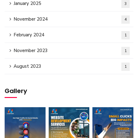
January 2025
3
November 2024
4
February 2024
1
November 2023
1
August 2023
1
Gallery