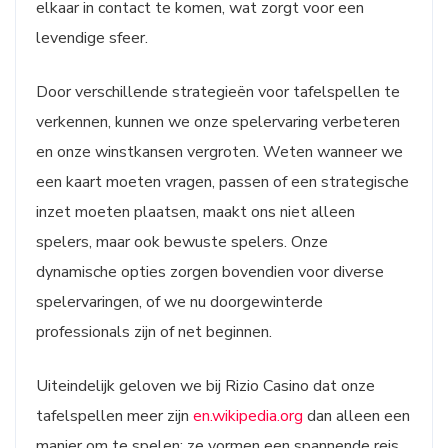
elkaar in contact te komen, wat zorgt voor een
levendige sfeer.
Door verschillende strategieën voor tafelspellen te
verkennen, kunnen we onze spelervaring verbeteren
en onze winstkansen vergroten. Weten wanneer we
een kaart moeten vragen, passen of een strategische
inzet moeten plaatsen, maakt ons niet alleen
spelers, maar ook bewuste spelers. Onze
dynamische opties zorgen bovendien voor diverse
spelervaringen, of we nu doorgewinterde
professionals zijn of net beginnen.
Uiteindelijk geloven we bij Rizio Casino dat onze
tafelspellen meer zijn
en.wikipedia.org
dan alleen een
manier om te spelen; ze vormen een spannende reis