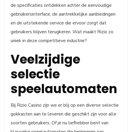
de specificaties ontdekken achter de eenvoudige
gebruikersinterface, de aantrekkelijke aanbiedingen
en de uitstekende service die ervoor zorgt dat
gebruikers blijven terugkeren. Wat maakt Rizio zo
uniek in deze competitieve industrie?
Veelzijdige
selectie
speelautomaten
Bij Rizio Casino zijn we er blij op een diverse selectie
gokkasten aan te leveren die geschikt zijn voor alle
soorten gebruikers. Of je nu liefhebber bent van
klassieke speelautomaten die herinneren aan