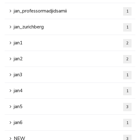
jan_professormadjidsamii
1
jan_zurichberg
1
jan1
2
jan2
2
jan3
1
jan4
1
jan5
3
jan6
1
NEW
3