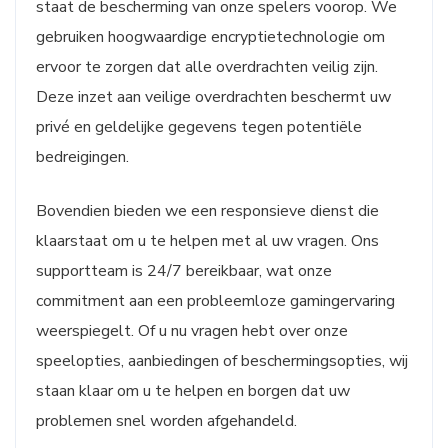
staat de bescherming van onze spelers voorop. We
gebruiken hoogwaardige encryptietechnologie om
ervoor te zorgen dat alle overdrachten veilig zijn.
Deze inzet aan veilige overdrachten beschermt uw
privé en geldelijke gegevens tegen potentiële
bedreigingen.
Bovendien bieden we een responsieve dienst die
klaarstaat om u te helpen met al uw vragen. Ons
supportteam is 24/7 bereikbaar, wat onze
commitment aan een probleemloze gamingervaring
weerspiegelt. Of u nu vragen hebt over onze
speelopties, aanbiedingen of beschermingsopties, wij
staan klaar om u te helpen en borgen dat uw
problemen snel worden afgehandeld.