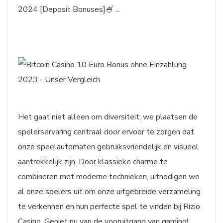
Het gaat niet alleen om diversiteit; we plaatsen de
spelerservaring centraal door ervoor te zorgen dat
onze speelautomaten gebruiksvriendelijk en visueel
aantrekkelijk zijn. Door klassieke charme te
combineren met moderne technieken, uitnodigen we
al onze spelers uit om onze uitgebreide verzameling
te verkennen en hun perfecte spel te vinden bij Rizio
Casino. Geniet nu van de vooruitgang van gaming!