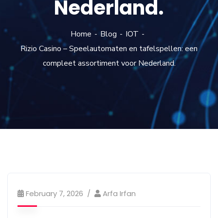
Nederland.
Home
Blog
IOT
Rizio Casino – Speelautomaten en tafelspellen: een
compleet assortiment voor Nederland.
February 7, 2026
Arfa Irfan