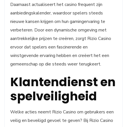
Daarnaast actualiseert het casino frequent zijn
aanbiedingskalender, waardoor spelers steeds
nieuwe kansen krijgen om hun gamingervaring te
verbeteren. Door een dynamische omgeving met
aantrekkelijke prijzen te creëren, zorgt Rizio Casino
ervoor dat spelers een fascinerende en
winstgevende ervaring hebben en creëert het een
gemeenschap op die steeds weer terugkeert.
Klantendienst en
spelveiligheid
Welke acties neemt Rizio Casino om gebruikers een
veilig en beveiligd gevoel te geven? Bij Rizio Casino