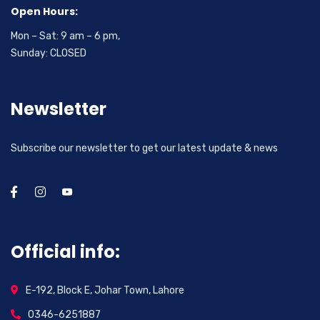
Open Hours:
Mon – Sat: 9 am – 6 pm,
Sunday: CLOSED
Newsletter
Subscribe our newsletter to get our latest update & news
Official info:
E-192, Block E, Johar Town, Lahore
0346-6251887