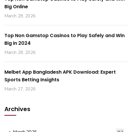
Big Online
March 28, 2026
Top Non Gamstop Casinos to Play Safely and Win
Big in 2024
March 28, 2026
Melbet App Bangladesh APK Download: Expert
Sports Betting Insights
March 27, 2026
Archives
March 2026