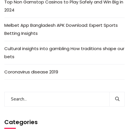
Top Non Gamstop Casinos to Play Safely and Win Big in
2024
Melbet App Bangladesh APK Download: Expert Sports
Betting Insights
Cultural insights into gambling How traditions shape our
bets
Coronavirus disease 2019
Categories