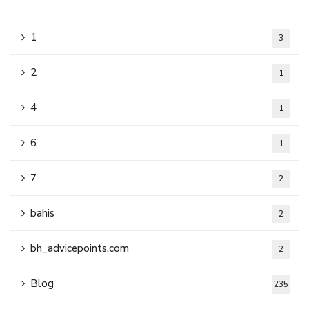
1
3
2
1
4
1
6
1
7
2
bahis
2
bh_advicepoints.com
2
Blog
235