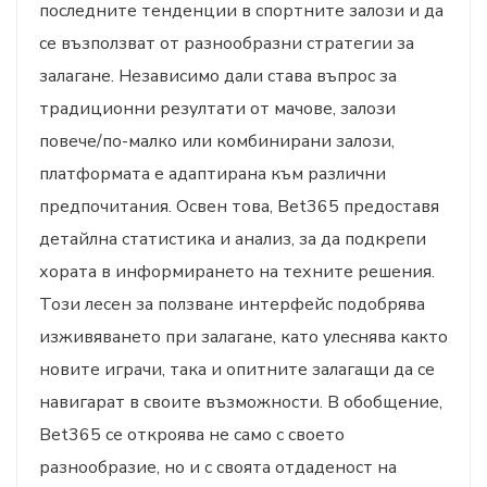
последните тенденции в спортните залози и да
се възползват от разнообразни стратегии за
залагане. Независимо дали става въпрос за
традиционни резултати от мачове, залози
повече/по-малко или комбинирани залози,
платформата е адаптирана към различни
предпочитания. Освен това, Bet365 предоставя
детайлна статистика и анализ, за да подкрепи
хората в информирането на техните решения.
Този лесен за ползване интерфейс подобрява
изживяването при залагане, като улеснява както
новите играчи, така и опитните залагащи да се
навигарат в своите възможности. В обобщение,
Bet365 се откроява не само с своето
разнообразие, но и с своята отдаденост на