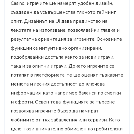
Casino, играчите ще намерят удобен дизайн,
създаден да усъвършенства тяхното гейминг
опит. Дизайнът на UI дава предимство на
лекотата на използване, позволявайки гладка и
резултатна ориентация за играчите. Основните
функции са интуитивно организирани,
подобрявайки достъпа както за нови играчи,
така и за опитни играчи. Докато играчите се
потапят в платформата, те ще оценят гъвкавите
менюта и лесния достъпност до ключова
информация, като например баланси по сметки
и оферти. Освен това, функцията за търсене
позволява играчите бързо да намират
любимите от тях забавления или сервизи. Като
цяло, този внимателно обмислен потребителски