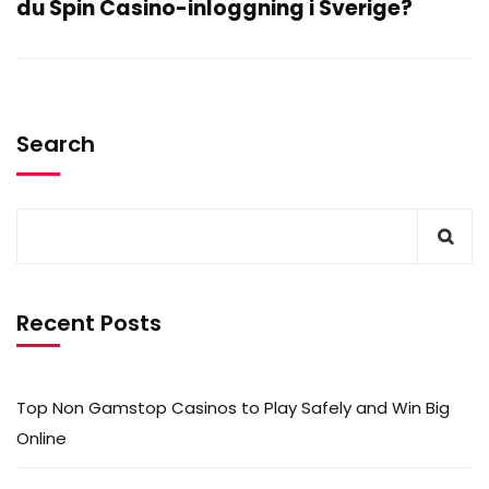
du Spin Casino-inloggning i Sverige?
Search
Recent Posts
Top Non Gamstop Casinos to Play Safely and Win Big
Online