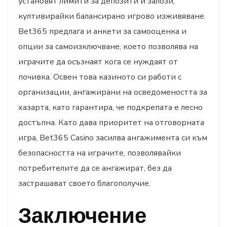
установят лимити за депозити и залози,
култивирайки балансирано игрово изживяване.
Bet365 предлага и анкети за самооценка и
опции за самоизключване, което позволява на
играчите да осъзнаят кога се нуждаят от
почивка. Освен това казиното си работи с
организации, ангажирани на осведомеността за
хазарта, като гарантира, че подкрепата е лесно
достъпна. Като дава приоритет на отговорната
игра, Bet365 Casino засилва ангажимента си към
безопасността на играчите, позволявайки
потребителите да се ангажират, без да
застрашават своето благополучие.
Заключение