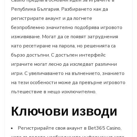
Република България. Разбирането как да
регистрирате акаунт и да логнете
безпроблемно значително подобрява игровото
изживяване. Могат да се появят затруднения
като ресетиране на парола, но решенията са
бързо достъпни. С достъпен интерфейс
играчите могат лесно да изследват различни
игри. С увеличаването на вълнението, знанието
на тези особености може да превърне игровото
пътешествие в нещо изключително.
Ключови изводи
Регистрирайте своя акаунт в Bet365 Casino,