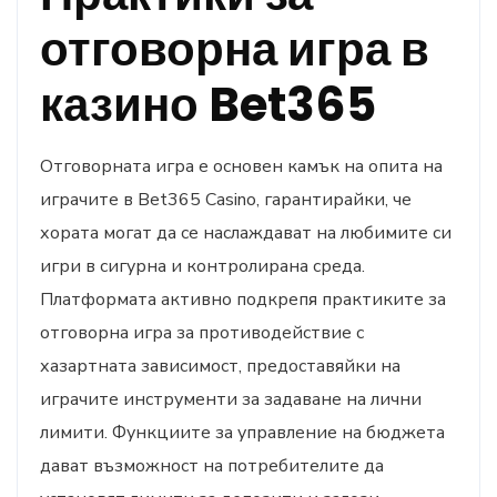
отговорна игра в
казино Bet365
Отговорната игра е основен камък на опита на
играчите в Bet365 Casino, гарантирайки, че
хората могат да се наслаждават на любимите си
игри в сигурна и контролирана среда.
Платформата активно подкрепя практиките за
отговорна игра за противодействие с
хазартната зависимост, предоставяйки на
играчите инструменти за задаване на лични
лимити. Функциите за управление на бюджета
дават възможност на потребителите да