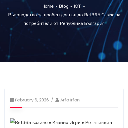
Home
Blog
IOT
Ръководство за пробен достъп до Bet365 Casino за
потребители от Република България
February 6, 2026
Arfa Irfan