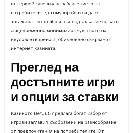
интерфейс увеличава забавлението на
потребителите, стимулирайки ги да се
ангажират по-дълбоко със съдържанието, като
същевременно минимизира чувството на
неудовлетвореност, обикновено свързано с
интернет казината.
Преглед на
достъпните игри
и опции за ставки
Казиното Bet365 предлага богат избор от
игрови заглавия, съобразени на разнообразие
от предпочитания на потребителите. От