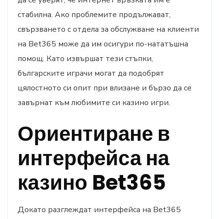
стабилна. Ако проблемите продължават,
свързването с отдела за обслужване на клиенти
на Bet365 може да им осигури по-нататъшна
помощ. Като извършат тези стъпки,
българските играчи могат да подобрят
цялостното си опит при влизане и бързо да се
завърнат към любимите си казино игри.
Ориентиране в
интерфейса на
казино Bet365
Докато разглеждат интерфейса на Bet365