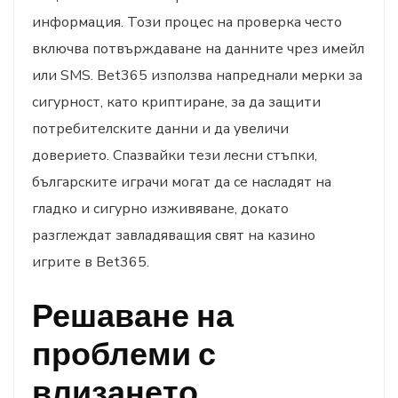
информация. Този процес на проверка често
включва потвърждаване на данните чрез имейл
или SMS. Bet365 използва напреднали мерки за
сигурност, като криптиране, за да защити
потребителските данни и да увеличи
доверието. Спазвайки тези лесни стъпки,
българските играчи могат да се насладят на
гладко и сигурно изживяване, докато
разглеждат завладяващия свят на казино
игрите в Bet365.
Решаване на
проблеми с
влизането