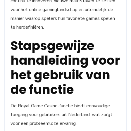
continu te innoveren, nieuwe maatstaven te zetten
voor het online gaminglandschap en uiteindelijk de
manier waarop spelers hun favoriete games spelen
te herdefiniëren.
Stapsgewijze
handleiding voor
het gebruik van
de functie
De Royal Game Casino-functie biedt eenvoudige
toegang voor gebruikers uit Nederland, wat zorgt
voor een probleemloze ervaring.