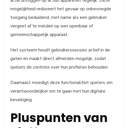
actie uitloggen op al hun apparaten tegelijk. Deze
mogelijkheid reduceert het gevaar op onbevoegde
toegang beduidend, met name als een gebruiker
vergeet af te melden op een openbaar of
gemeenschappelijk apparaat.
Het systeem houdt gebruikerssessies actief in de
gaten en maakt direct afmelden mogelijk, zodat
spelers de controle over hun profielen behouden.
Daarnaast moedigt deze functionaliteit spelers om
verantwoordelijker om te gaan met hun digitale
beveiliging.
Pluspunten van