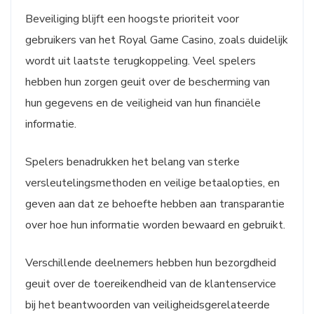
Beveiliging blijft een hoogste prioriteit voor
gebruikers van het Royal Game Casino, zoals duidelijk
wordt uit laatste terugkoppeling. Veel spelers
hebben hun zorgen geuit over de bescherming van
hun gegevens en de veiligheid van hun financiële
informatie.
Spelers benadrukken het belang van sterke
versleutelingsmethoden en veilige betaalopties, en
geven aan dat ze behoefte hebben aan transparantie
over hoe hun informatie worden bewaard en gebruikt.
Verschillende deelnemers hebben hun bezorgdheid
geuit over de toereikendheid van de klantenservice
bij het beantwoorden van veiligheidsgerelateerde