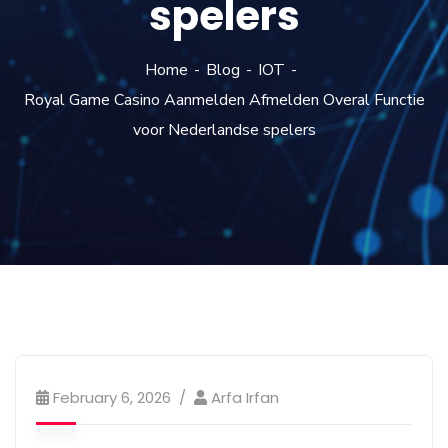
spelers
Home
Blog
IOT
Royal Game Casino Aanmelden Afmelden Overal Functie
voor Nederlandse spelers
February 6, 2026
Arfa Irfan