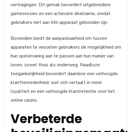
vertragingen. Dit gemak bevordert uitgebreidere
gamesessies en een actievere deelname, omdat
gebruikers niet aan één apparaat gebonden zijn.
Bovendien biedt de aanpasbaarheid om tussen
apparaten te wisselen gebruikers de mogelijkheid om
hun spelervaring aan te passen aan hun manier van
leven, zowel thuis als onderweg. Naadloze
toegankelijkheid bevordert daardoor een verhoogde
klanttevredenheid, wat zich vertaalt in meer
loyaliteit en een verhoogde klantretentie voor het
online casino.
Verbeterde