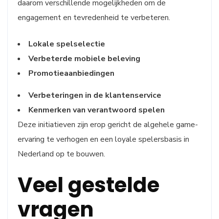
daarom verschillende mogelijkheden om de
engagement en tevredenheid te verbeteren.
Lokale spelselectie
Verbeterde mobiele beleving
Promotieaanbiedingen
Verbeteringen in de klantenservice
Kenmerken van verantwoord spelen
Deze initiatieven zijn erop gericht de algehele game-
ervaring te verhogen en een loyale spelersbasis in
Nederland op te bouwen.
Veel gestelde
vragen