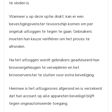
te vinden is.
Wanneer u op deze optie drukt, kan er een
bevestigingsvenster tevoorschijn komen om per
ongeluk uitloggen te tegen te gaan. Gebruikers
moeten hun keuze verifiëren om het proces te
afronden.
Na het uitloggen wordt gebruikers geadviseerd hun
browsergeheugen te verwijderen en het
browservenster te sluiten voor extra beveiliging.
Hiermee is het uitlogproces afgerond en is verzekerd
dat hun account op alle apparaten beveiligd blijft
tegen ongeautoriseerde toegang.