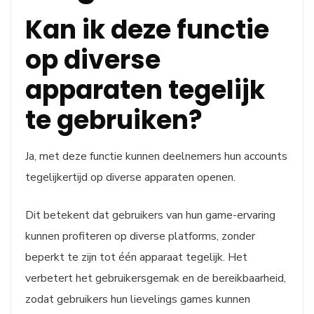
Kan ik deze functie
op diverse
apparaten tegelijk
te gebruiken?
Ja, met deze functie kunnen deelnemers hun accounts
tegelijkertijd op diverse apparaten openen.
Dit betekent dat gebruikers van hun game-ervaring
kunnen profiteren op diverse platforms, zonder
beperkt te zijn tot één apparaat tegelijk. Het
verbetert het gebruikersgemak en de bereikbaarheid,
zodat gebruikers hun lievelings games kunnen