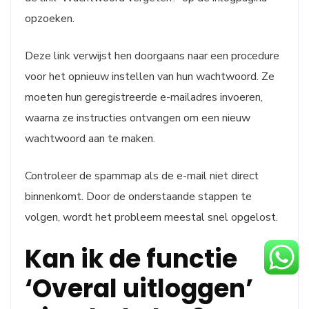
opzoeken.
Deze link verwijst hen doorgaans naar een procedure
voor het opnieuw instellen van hun wachtwoord. Ze
moeten hun geregistreerde e-mailadres invoeren,
waarna ze instructies ontvangen om een nieuw
wachtwoord aan te maken.
Controleer de spammap als de e-mail niet direct
binnenkomt. Door de onderstaande stappen te
volgen, wordt het probleem meestal snel opgelost.
Kan ik de functie
‘Overal uitloggen’