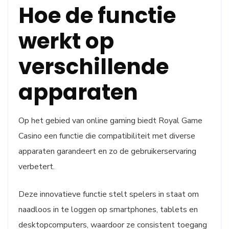
Hoe de functie
werkt op
verschillende
apparaten
Op het gebied van online gaming biedt Royal Game
Casino een functie die compatibiliteit met diverse
apparaten garandeert en zo de gebruikerservaring
verbetert.
Deze innovatieve functie stelt spelers in staat om
naadloos in te loggen op smartphones, tablets en
desktopcomputers, waardoor ze consistent toegang