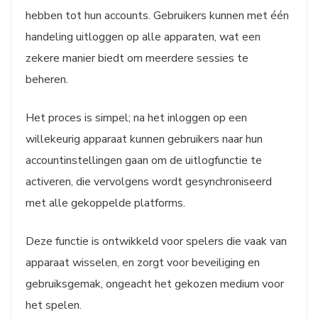
hebben tot hun accounts. Gebruikers kunnen met één
handeling uitloggen op alle apparaten, wat een
zekere manier biedt om meerdere sessies te
beheren.
Het proces is simpel; na het inloggen op een
willekeurig apparaat kunnen gebruikers naar hun
accountinstellingen gaan om de uitlogfunctie te
activeren, die vervolgens wordt gesynchroniseerd
met alle gekoppelde platforms.
Deze functie is ontwikkeld voor spelers die vaak van
apparaat wisselen, en zorgt voor beveiliging en
gebruiksgemak, ongeacht het gekozen medium voor
het spelen.