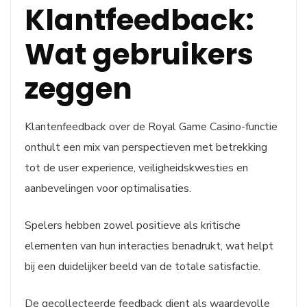
Klantfeedback:
Wat gebruikers
zeggen
Klantenfeedback over de Royal Game Casino-functie
onthult een mix van perspectieven met betrekking
tot de user experience, veiligheidskwesties en
aanbevelingen voor optimalisaties.
Spelers hebben zowel positieve als kritische
elementen van hun interacties benadrukt, wat helpt
bij een duidelijker beeld van de totale satisfactie.
De gecollecteerde feedback dient als waardevolle