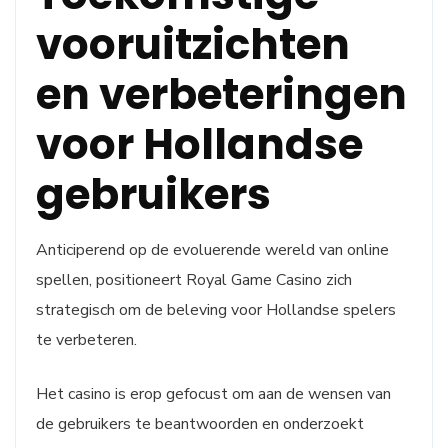
vooruitzichten
en verbeteringen
voor Hollandse
gebruikers
Anticiperend op de evoluerende wereld van online
spellen, positioneert Royal Game Casino zich
strategisch om de beleving voor Hollandse spelers
te verbeteren.
Het casino is erop gefocust om aan de wensen van
de gebruikers te beantwoorden en onderzoekt