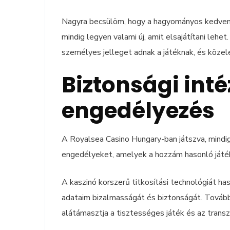
Nagyra becsülöm, hogy a hagyományos kedvenceke
mindig legyen valami új, amit elsajátítani lehet
személyes jelleget adnak a játéknak, és köze
Biztonsági int
engedélyezés
A Royalsea Casino Hungary-ban játszva, mind
engedélyeket, amelyek a hozzám hasonló játé
A kaszinó korszerű titkosítási technológiát h
adataim bizalmasságát és biztonságát. Továbbá
alátámasztja a tisztességes játék és az transz