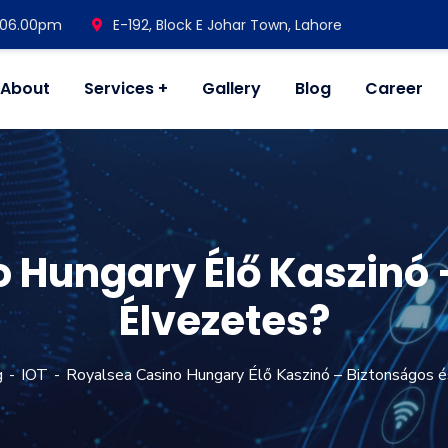
- 06.00pm
E-192, Block E Johar Town, Lahore
About
Services
Gallery
Blog
Career
 Hungary Élő Kaszinó 
Élvezetes?
g
IOT
Royalsea Casino Hungary Élő Kaszinó – Biztonságos 