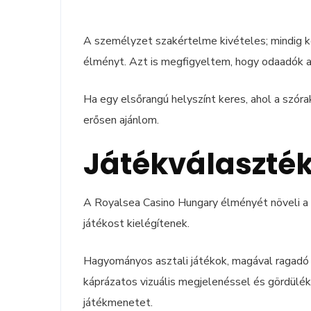
A személyzet szakértelme kivételes; mindig ké
élményt. Azt is megfigyeltem, hogy odaadók a 
Ha egy elsőrangú helyszínt keres, ahol a szóra
erősen ajánlom.
Játékválaszték
A Royalsea Casino Hungary élményét növeli a 
játékost kielégítenek.
Hagyományos asztali játékok, magával ragadó 
káprázatos vizuális megjelenéssel és gördülék
játékmenetet.