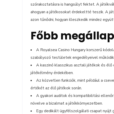
szórakoztatásra is hangsúlyt fektet. A játékvá
ahogyan a játékosokat érdekeltté teszik. A j
azon tűnődni, hogyan illeszkedik mindez együt
Főbb megállap
A Royalsea Casino Hungary korszerű kódolás
szabályozó testületek engedélyeivel működik
A kaszinó klasszikus asztali játékok és élő
játékélmény érdekében.
Az közvetlen funkciók, mint például a csev
értékét az élő játékok során.
A gyakori auditok és kompatibilitási ellenőr
növelve a bizalmat a játékkörnyezetben.
Egy dedikált ügyfélszolgálati csapat nyújt