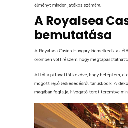
élményt minden játékos számára.
A Royalsea Ca
bemutatása
A Royalsea Casino Hungary kiemelkedik az élő
örömben volt részem, hogy megtapasztalhatta
Attól a pillanattól kezdve, hogy beléptem, e
mögött rejlő lelkesedésről tanúskodik. A deko
magában foglalja, hívogató teret teremtve min