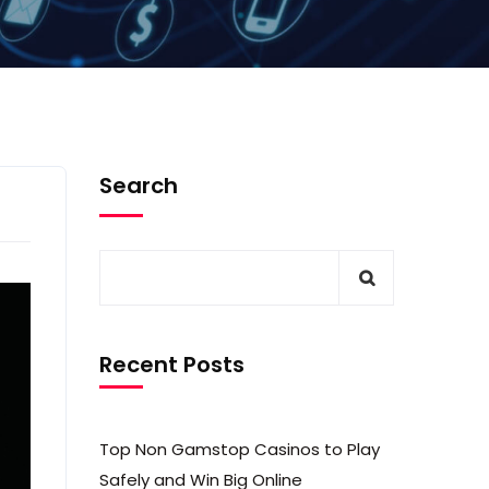
Search
Recent Posts
Top Non Gamstop Casinos to Play
Safely and Win Big Online