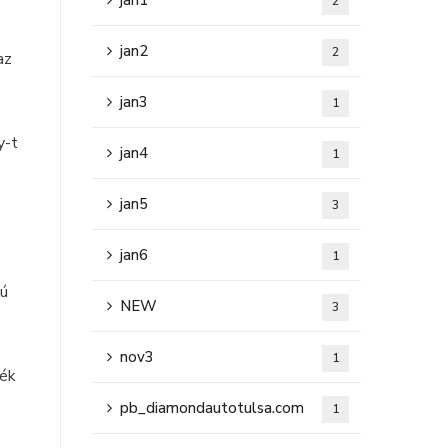
jan1
2
jan2
2
az
jan3
1
y-t
jan4
1
jan5
3
jan6
1
sú
NEW
3
nov3
1
ték
pb_diamondautotulsa.com
1