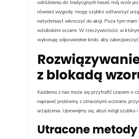
odróżnieniu do tradycyjnych haseł, mój wzór je
również wygodę: mogę szybko odtworzyć urząd
natychmiast wkroczyć do akcji. Poza tym mam
wścibskimi oczami. W rzeczywistości, w który
wykonuję odpowiednie kroki, aby zabezpieczy
Rozwiązywanie
z blokadą wzor
Każdemu z nas może się przytrafić czasem o c
naprawić problemy z utraconymi wzorami, przy
urządzenia. Upewnijmy się, abyś mógł szybko 
Utracone metody