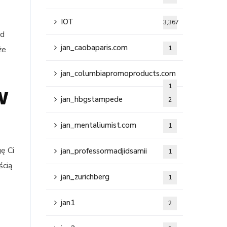
IOT
3,367
ed
jan_caobaparis.com
1
że
jan_columbiapromoproducts.com
1
w
jan_hbgstampede
2
jan_mentaliumist.com
1
ę Ci
jan_professormadjidsamii
1
ścią
jan_zurichberg
1
jan1
2