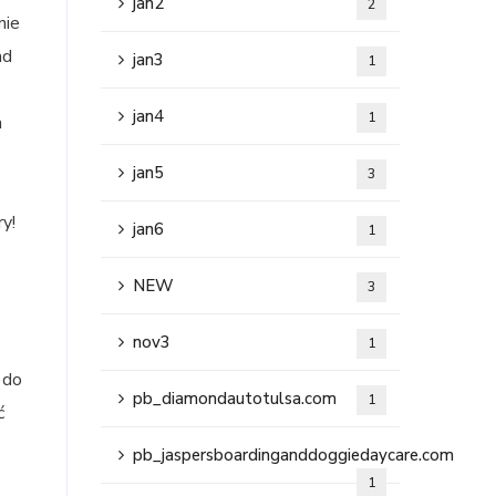
jan2
2
nie
ad
jan3
1
jan4
1
a
jan5
3
y!
jan6
1
NEW
3
nov3
1
 do
pb_diamondautotulsa.com
1
ć
pb_jaspersboardinganddoggiedaycare.com
1