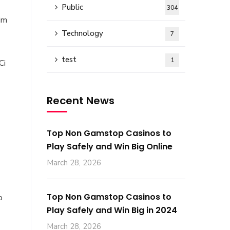
Public
304
im
Technology
7
test
1
Ci
Recent News
Top Non Gamstop Casinos to
Play Safely and Win Big Online
March 28, 2026
Top Non Gamstop Casinos to
o
Play Safely and Win Big in 2024
March 28, 2026