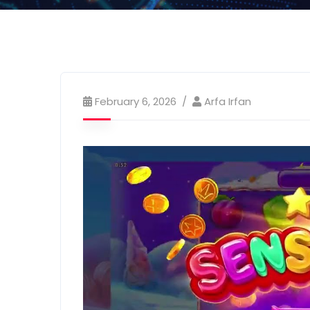
February 6, 2026
Arfa Irfan