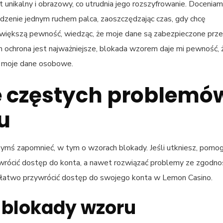
st unikalny i obrazowy, co utrudnia jego rozszyfrowanie. Doceniam
zenie jednym ruchem palca, zaoszczędzając czas, gdy chcę
 większą pewność, wiedząc, że moje dane są zabezpieczone prz
m ochrona jest najważniejsze, blokada wzorem daje mi pewność, 
ć moje dane osobowe.
 częstych problemó
u
zymś zapomnieć, w tym o wzorach blokady. Jeśli utkniesz, pomog
wrócić dostęp do konta, a nawet rozwiązać problemy ze zgodno
i łatwo przywrócić dostęp do swojego konta w Lemon Casino.
 blokady wzoru