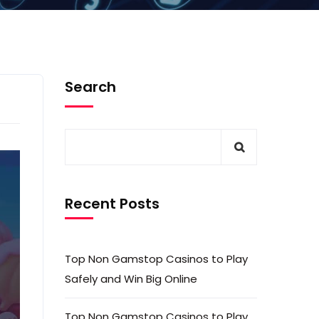
Search
Recent Posts
Top Non Gamstop Casinos to Play
Safely and Win Big Online
Top Non Gamstop Casinos to Play