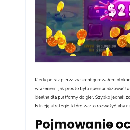
Kiedy po raz pierwszy skonfigurowałem blok
wrażeniem, jak prosto było spersonalizować 
idealna dla platformy do gier. Szybko jednak z
Istnieją strategie, które warto rozważyć, aby
Pojmowanie oc