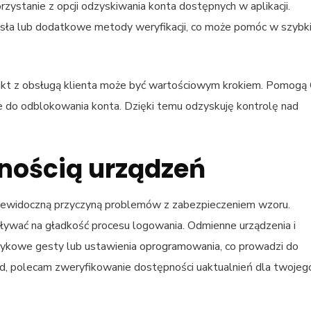
rzystanie z opcji odzyskiwania konta dostępnych w aplikacji.
sła lub dodatkowe metody weryfikacji, co może pomóc w szybk
takt z obsługą klienta może być wartościowym krokiem. Pomogą 
e do odblokowania konta. Dzięki temu odzyskuję kontrolę nad
nością urządzeń
iewidoczną przyczyną problemów z zabezpieczeniem wzoru.
ływać na gładkość procesu logowania. Odmienne urządzenia i
tykowe gesty lub ustawienia oprogramowania, co prowadzi do
kad, polecam zweryfikowanie dostępności uaktualnień dla twojeg