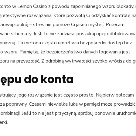
ć konto w Lemon Casino z powodu zapomnianego wzoru blokady, 
eją efektywne rozwiązania, które pozwolą Ci odzyskać kontrolę n
chowaj spokój – stres nie pomoże Ci jasno myśleć. Polecam
e schematy. Jeśli to nie zadziała, poszukaj opcji odblokowani
foniczną. Ta metoda często umożliwia bezpośredni dostęp bez
go wzoru. Pamiętaj, że bezpieczeństwo danych logowania jest
oru na przyszłość. Z odrobiną wytrwałości szybko wrócisz do gr
ępu do konta
trujący, jego rozwiązanie jest często proste. Najpierw polecam
za poprawny. Czasami niewielka luka w pamięci może prowadzić
binacji. Jeśli to nie jest przyczyną, spróbuj ponownie uruchomi
rki.